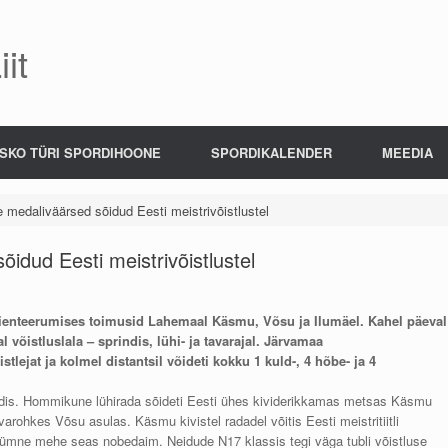
it
SKO TÜRI SPORDIHOONE
SPORDIKALENDER
MEEDIA
e medaliväärsed sõidud Eesti meistrivõistlustel
õidud Eesti meistrivõistlustel
orienteerumises toimusid Lahemaal Käsmu, Võsu ja Ilumäel. Kahel päeval
l võistluslala – sprindis, lühi- ja tavarajal. Järvamaa
stlejat ja kolmel distantsil võideti kokku 1 kuld-, 4 hõbe- ja 4
prindis. Hommikune lühirada sõideti Eesti ühes kividerikkamas metsas Käsmu
arohkes Võsu asulas. Käsmu kivistel radadel võitis Eesti meistritiitli
kümne mehe seas nobedaim. Neidude N17 klassis tegi väga tubli võistluse