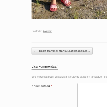
Posted in
Avaleht
.
Post navigation
←
Raiko Marrandi startis Eesti koondises…
Lisa kommentaar
Sinu e-postiaadressi ei avaldata.
Nõutavad väljad on tähistatud
*
-ga
Kommenteeri
*