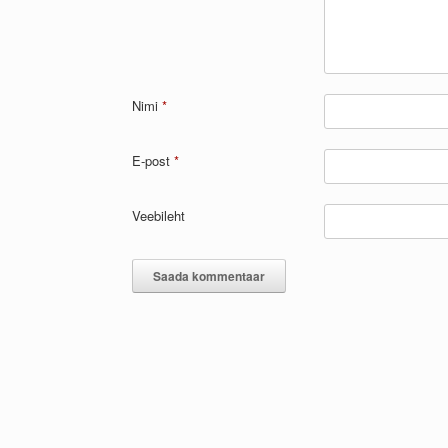
Nimi
*
E-post
*
Veebileht