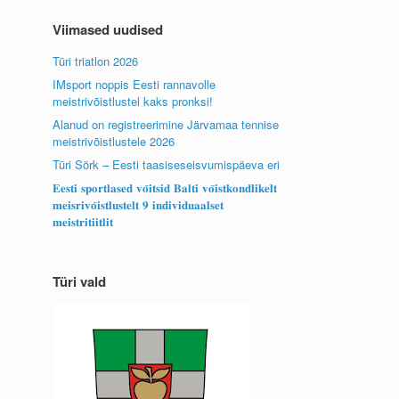
Viimased uudised
Türi triatlon 2026
IMsport noppis Eesti rannavolle
meistrivõistlustel kaks pronksi!
Alanud on registreerimine Järvamaa tennise
meistrivõistlustele 2026
Türi Sörk – Eesti taasiseseisvumispäeva eri
𝐄𝐞𝐬𝐭𝐢 𝐬𝐩𝐨𝐫𝐭𝐥𝐚𝐬𝐞𝐝 𝐯𝐨̃𝐢𝐭𝐬𝐢𝐝 𝐁𝐚𝐥𝐭𝐢 𝐯𝐨̃𝐢𝐬𝐭𝐤𝐨𝐧𝐝𝐥𝐢𝐤𝐞𝐥𝐭
𝐦𝐞𝐢𝐬𝐫𝐢𝐯𝐨̃𝐢𝐬𝐭𝐥𝐮𝐬𝐭𝐞𝐥𝐭 𝟗 𝐢𝐧𝐝𝐢𝐯𝐢𝐝𝐮𝐚𝐚𝐥𝐬𝐞𝐭
𝐦𝐞𝐢𝐬𝐭𝐫𝐢𝐭𝐢𝐢𝐭𝐥𝐢𝐭
Türi vald