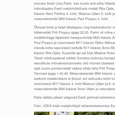
nooruke Anett Liisa Parts, kes suutis end sõita hõbe
individuaalse Eesti meistrivõistluste medali Rita Ojal
klassis Henri Perillus 4. koht, Maanus Udam 5. koht j
meesveteranide M60 klassis Paul Poopuu 4. koht.
Õhtusel kiirel ja head tähelepanu ning keskendumist nõ
hõbemedali Priit Poopuu ajaga 22.53. Parim oli mõne
medalikohaga lõpetasid meesjuunioride M20 klassis Ar
Paul Poopuu ja noormeeste M17 klassis Raiko Alliksaar,
viienda koha saavutasid neidude N17 klassis Anna Mi
klassis Rita Ojala. Kuuenda aja sai kirja Maarius Kot
Teisel võistluspäeval sõideti Ilumetsa ümbruse korrap
teevalikute mitmekesistamiseks olid mitmed otseteed l
rajal suutis pronksmedali väärse sõidu teha Priit Poop
Tammed ajaga 1:43.40. Meesveteranide M60 klassis või
seekord medalivõiduni ei jõutud, ent esikuuiku kohti 
noormeeste M17 klassis 4. koht Maanus Udam ja 6. koh
meesveteranide M40 klassis Ilmar Udam ja naisveteran
Kahe nädala pärast selguvad Eesti parimad orienteerum
Foto: JOKA klubi medalivõitjad
rattaorienteerumise Ee