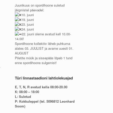
Juunikuus on spordihoone suletud
järgmistel päevadel:
10. juuni
19. juuni
23. juuni
l
24. juuni
22. juuni oleme avatud kell 10.00-
14.00!
Spordihoone kollektiiv läheb puhkuma
alates 03. JUULIST ja avame uuesti 01.
AUGUST
Piletite müük ja sissepääs lõpeb 1 tund
enne spordihoone sulgemist!
e
Türi linnastaadioni lahtiolekuajad
E, T, N, R avatud kella 08:00-20.00
K: 08:00 – 18:00
L: Suletud
P: Kokkuleppel (tel. 5096812 Leonhard
Soom)