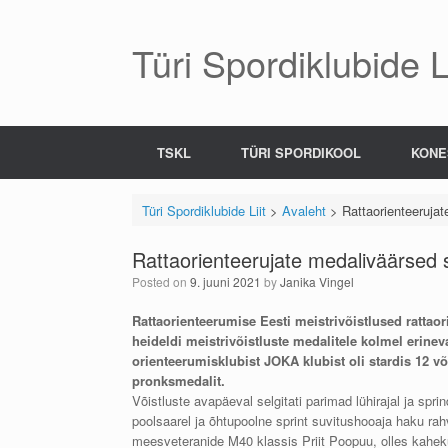
Skip
to
content
Türi Spordiklubide Li
TSKL
TÜRI SPORDIKOOL
KONE
Türi Spordiklubide Liit
>
Avaleht
>
Rattaorienteerujat
Rattaorienteerujate medaliväärsed s
Posted on
9. juuni 2021
by
Janika Vingel
Rattaorienteerumise Eesti meistrivõistlused ratta
heideldi meistrivõistluste medalitele kolmel erineva
orienteerumisklubist JOKA klubist oli stardis 12 või
pronksmedalit.
Võistluste avapäeval selgitati parimad lühirajal ja s
poolsaarel ja õhtupoolne sprint suvitushooaja haku rahv
meesveteranide M40 klassis Priit Poopuu, olles kahe