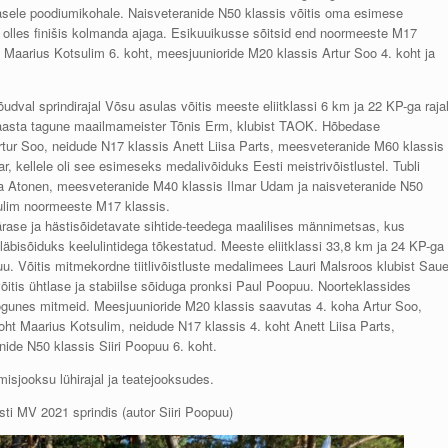
dasele poodiumikohale. Naisveteranide N50 klassis võitis oma esimese
a, olles finišis kolmanda ajaga. Esikuuikusse sõitsid end noormeeste M17
a Maarius Kotsulim 6. koht, meesjuunioride M20 klassis Artur Soo 4. koht ja
udval sprindirajal Võsu asulas võitis meeste eliitklassi 6 km ja 22 KP-ga raja
 aasta tagune maailmameister Tõnis Erm, klubist TAOK. Hõbedase
tur Soo, neidude N17 klassis Anett Liisa Parts, meesveteranide M60 klassis
 kellele oli see esimeseks medalivõiduks Eesti meistrivõistlustel. Tubli
a Atonen, meesveteranide M40 klassis Ilmar Udam ja naisveteranide N50
sulim noormeeste M17 klassis.
ärase ja hästisõidetavate sihtide-teedega maalilises männimetsas, kus
äbisõiduks keelulintidega tõkestatud. Meeste eliitklassi 33,8 km ja 24 KP-ga
uu. Võitis mitmekordne tiitlivõistluste medalimees Lauri Malsroos klubist Sau
tis ühtlase ja stabiilse sõiduga pronksi Paul Poopuu. Noorteklassides
kogunes mitmeid. Meesjuunioride M20 klassis saavutas 4. koha Artur Soo,
t Maarius Kotsulim, neidude N17 klassis 4. koht Anett Liisa Parts,
ide N50 klassis Siiri Poopuu 6. koht.
isjooksu lühirajal ja teatejooksudes.
sti MV 2021 sprindis (autor Siiri Poopuu)