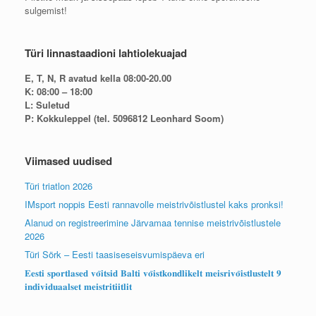
sulgemist!
Türi linnastaadioni lahtiolekuajad
E, T, N, R avatud kella 08:00-20.00
K: 08:00 – 18:00
L: Suletud
P: Kokkuleppel (tel. 5096812 Leonhard Soom)
Viimased uudised
Türi triatlon 2026
IMsport noppis Eesti rannavolle meistrivõistlustel kaks pronksi!
Alanud on registreerimine Järvamaa tennise meistrivõistlustele
2026
Türi Sörk – Eesti taasiseseisvumispäeva eri
𝐄𝐞𝐬𝐭𝐢 𝐬𝐩𝐨𝐫𝐭𝐥𝐚𝐬𝐞𝐝 𝐯𝐨̃𝐢𝐭𝐬𝐢𝐝 𝐁𝐚𝐥𝐭𝐢 𝐯𝐨̃𝐢𝐬𝐭𝐤𝐨𝐧𝐝𝐥𝐢𝐤𝐞𝐥𝐭 𝐦𝐞𝐢𝐬𝐫𝐢𝐯𝐨̃𝐢𝐬𝐭𝐥𝐮𝐬𝐭𝐞𝐥𝐭 𝟗
𝐢𝐧𝐝𝐢𝐯𝐢𝐝𝐮𝐚𝐚𝐥𝐬𝐞𝐭 𝐦𝐞𝐢𝐬𝐭𝐫𝐢𝐭𝐢𝐢𝐭𝐥𝐢𝐭