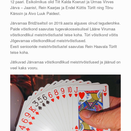
12 paari. Esikolmikus olid Tiit Kalda Koerust ja Urmas Virves
Järva – Jaanist, Rein Kaarjas ja Endel Küttis Türilt ning Tõnu
Kärssin ja Aivo Luuk Paidest.
Järvamaa Bridžiseltsil on 2019.aasta alguses olnud teguderohke.
Paide võistkond saavutas tuge
vakooseisulisel Lääne Virumaa
võistkondlikul meistrivõistlustel teise koha. Türi võistkond võitis
Jõgevamaa võistkondlikud meistrivõistlused.
Eesti seniooride meistrivõistlustel saavutas Rein Haavala Türilt
teise koha.
Jätkuvad Järvamaa võistkondlikud meistrivõistlused ja jäänud on
veel kaks vooru.