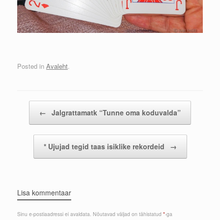
Posted in
Avaleht
.
Post navigation
←
Jalgrattamatk “Tunne oma koduvalda”
* Ujujad tegid taas isiklike rekordeid
→
Lisa kommentaar
Sinu e-postiaadressi ei avaldata.
Nõutavad väljad on tähistatud
*
-ga