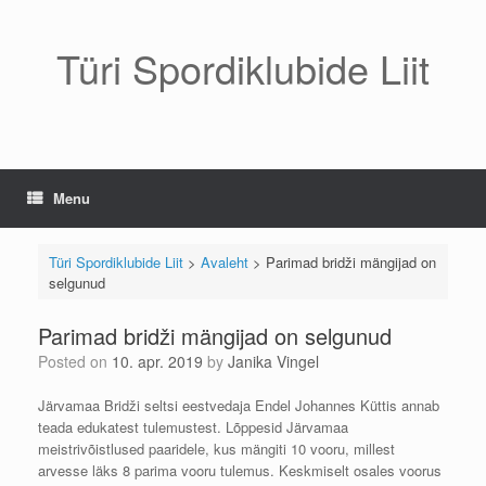
Skip
to
content
Türi Spordiklubide Liit
Menu
Türi Spordiklubide Liit
>
Avaleht
>
Parimad bridži mängijad on
selgunud
Parimad bridži mängijad on selgunud
Posted on
10. apr. 2019
by
Janika Vingel
Järvamaa Bridži seltsi eestvedaja Endel Johannes Küttis annab
teada edukatest tulemustest. Lõppesid Järvamaa
meistrivõistlused paaridele, kus mängiti 10 vooru, millest
arvesse läks 8 parima vooru tulemus. Keskmiselt osales voorus