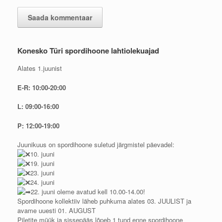
Konesko Türi spordihoone lahtiolekuajad
Alates 1.juunist
E-R: 10:00-20:00
L: 09:00-16:00
P: 12:00-19:00
Juunikuus on spordihoone suletud järgmistel päevadel:
10. juuni
19. juuni
23. juuni
24. juuni
22. juuni oleme avatud kell 10.00-14.00!
Spordihoone kollektiiv läheb puhkuma alates 03. JUULIST ja
avame uuesti 01. AUGUST
Piletite müük ja sissepääs lõpeb 1 tund enne spordihoone