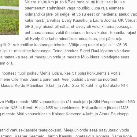
Naiste 10,06 km ja 16 KP-ga rada oli nii füüsiliselt kui ka
orienteerumistehniliselt väga nõudlik. Juba raja esimese
kolmandiku järel oli selge, et võisu eest on heitlema jäänud vai
kaks naist, järvakas Evely Kaasiku ja Laura Joonas OK Võrust
GPS jälgimisest oli näha, et Evely oli veidi kiirema jooksuga,
ent Laura samas veidi õnnetunum teevalikutes. Enamiku rajast
oli Evely ühe-kahe minutilises eduseisus, ent päris raja
pilt 21 sekundilise kaotusega teiseks. Võitja aeg raskel rajal oli 1:25.35.
ligi 11 minutilise kaotusega. Teine järvakas Sigrid Ruul lõpetas võistluse
 näitas ka see, et meesjuunioride ja meeste M35 klassi võistlejate seas
am olla.
noortest tubli jooksu Mehis Udam, kes 31 poisi konkurentsis võitis
rmehe Olle Ilmar Jaama paremust. Veel jõudsid Järvamaa noortest
lassis Kerdo Männilaan 9.koht ja Artur Soo 10.koht ning tüdrukute N14
ivo Pellja meeste M50 vanuseklassis (21 osalejat) ja Siiri Poopuu naiste N60
 naiste N35 ja Kersti Ehala N55 vanuseklassis. Esikuuikusse jõudsid M35
 ning meeste M60 vanuseklassis Kalmer Keevend 4.koht ja Aimur Raudsepp
ranid vanuseklasside teatejooksud. Meejuunioride seas saavutasid võidu
arrandi, Kasper Keerberg, Jarmo Kaasiku lõpetasid 6. kohaga. Sama koha