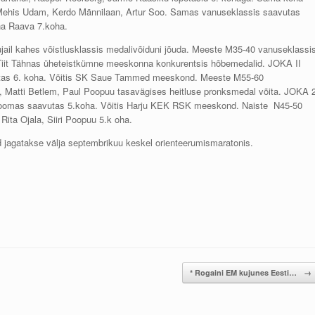
Mehis Udam, Kerdo Männilaan, Artur Soo. Samas vanuseklassis saavutas
na Raava 7.koha.
jail kahes võistlusklassis medalivõiduni jõuda. Meeste M35-40 vanuseklassi
 Tiit Tähnas üheteistkümne meeskonna konkurentsis hõbemedalid. JOKA II
vutas 6. koha. Võitis SK Saue Tammed meeskond. Meeste M55-60
Matti Betlem, Paul Poopuu tasavägises heitluse pronksmedal võita. JOKA 
oomas saavutas 5.koha. Võitis Harju KEK RSK meeskond. Naiste N45-50
ita Ojala, Siiri Poopuu 5.k oha.
 jagatakse välja septembrikuu keskel orienteerumismaratonis.
* Rogaini EM kujunes Eesti…
→