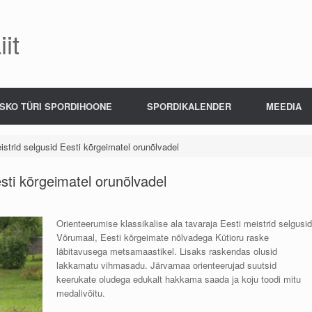
it
SKO TÜRI SPORDIHOONE
SPORDIKALENDER
MEEDIA
strid selgusid Eesti kõrgeimatel orunõlvadel
sti kõrgeimatel orunõlvadel
Orienteerumise klassikalise ala tavaraja Eesti meistrid selgusid
Võrumaal, Eesti kõrgeimate nõlvadega Kütioru raske
läbitavusega metsamaastikel. Lisaks raskendas olusid
lakkamatu vihmasadu. Järvamaa orienteerujad suutsid
keerukate oludega edukalt hakkama saada ja koju toodi mitu
medalivõitu.