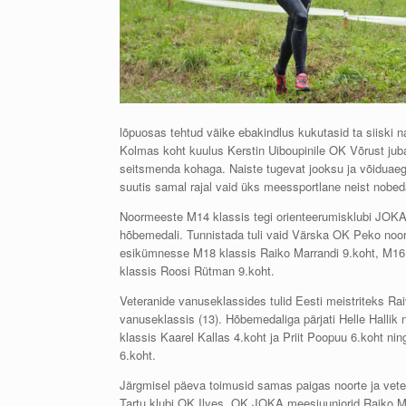
lõpuosas tehtud väike ebakindlus kukutasid ta siiski na
Kolmas koht kuulus Kerstin Uiboupinile OK Võrust juba 
seitsmenda kohaga. Naiste tugevat jooksu ja võiduaega
suutis samal rajal vaid üks meessportlane neist nobed
Noormeeste M14 klassis tegi orienteerumisklubi JOKA 
hõbemedali. Tunnistada tuli vaid Värska OK Peko noo
esikümnesse M18 klassis Raiko Marrandi 9.koht, M16 k
klassis Roosi Rütman 9.koht.
Veteranide vanuseklassides tulid Eesti meistriteks Ra
vanuseklassis (13). Hõbemedaliga pärjati Helle Hallik
klassis Kaarel Kallas 4.koht ja Priit Poopuu 6.koht
6.koht.
Järgmisel päeva toimusid samas paigas noorte ja vete
Tartu klubi OK Ilves. OK JOKA meesjuuniorid Raiko M