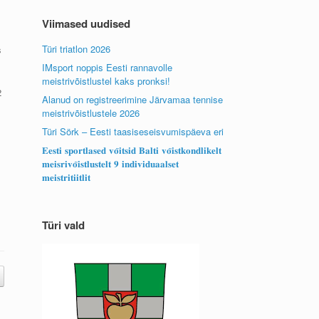
Viimased uudised
Türi triatlon 2026
s
IMsport noppis Eesti rannavolle
meistrivõistlustel kaks pronksi!
2
Alanud on registreerimine Järvamaa tennise
meistrivõistlustele 2026
Türi Sörk – Eesti taasiseseisvumispäeva eri
𝐄𝐞𝐬𝐭𝐢 𝐬𝐩𝐨𝐫𝐭𝐥𝐚𝐬𝐞𝐝 𝐯𝐨̃𝐢𝐭𝐬𝐢𝐝 𝐁𝐚𝐥𝐭𝐢 𝐯𝐨̃𝐢𝐬𝐭𝐤𝐨𝐧𝐝𝐥𝐢𝐤𝐞𝐥𝐭
𝐦𝐞𝐢𝐬𝐫𝐢𝐯𝐨̃𝐢𝐬𝐭𝐥𝐮𝐬𝐭𝐞𝐥𝐭 𝟗 𝐢𝐧𝐝𝐢𝐯𝐢𝐝𝐮𝐚𝐚𝐥𝐬𝐞𝐭
𝐦𝐞𝐢𝐬𝐭𝐫𝐢𝐭𝐢𝐢𝐭𝐥𝐢𝐭
Türi vald