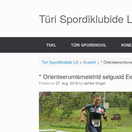
Skip
to
content
Türi Spordiklubide Li
TSKL
TÜRI SPORDIKOOL
KONE
Türi Spordiklubide Liit
>
Avaleht
>
* Orienteerumismei
* Orienteerumismeistrid selgusid Ee
Posted on
27. aug. 2018
by
Janika Vingel