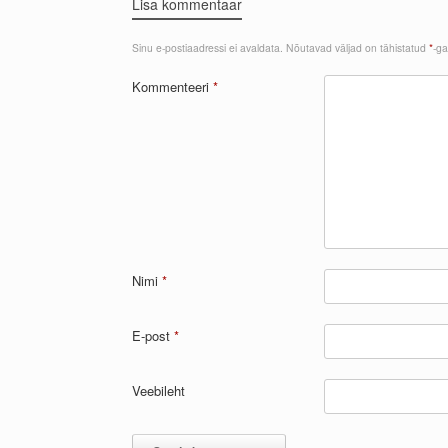
Lisa kommentaar
Sinu e-postiaadressi ei avaldata.
Nõutavad väljad on tähistatud
*
-ga
Kommenteeri
*
Nimi
*
E-post
*
Veebileht