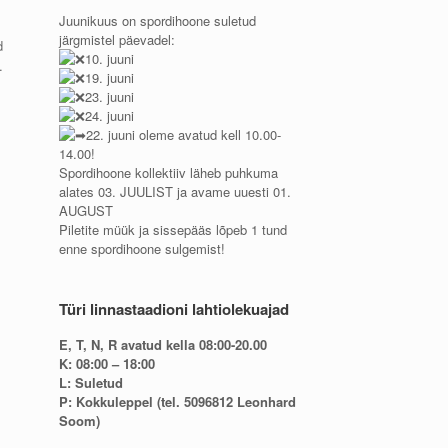
Juunikuus on spordihoone suletud
järgmistel päevadel:
d
10. juuni
.
19. juuni
23. juuni
24. juuni
22. juuni oleme avatud kell 10.00-
14.00!
Spordihoone kollektiiv läheb puhkuma
alates 03. JUULIST ja avame uuesti 01.
AUGUST
Piletite müük ja sissepääs lõpeb 1 tund
enne spordihoone sulgemist!
Türi linnastaadioni lahtiolekuajad
E, T, N, R avatud kella 08:00-20.00
K: 08:00 – 18:00
L: Suletud
P: Kokkuleppel (tel. 5096812 Leonhard
Soom)