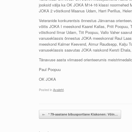
jooksid välja ka OK JOKA M14-16 klassi noormehed 
JOKA 2 võistkond Maanus Udam, Harri Perillus, Hele
Veteranide konkurentsis õnnestus Järvamaa orienteeru
võitis JOKA I meeskond Kaarel Kallas, Priit Poopuu,
võistkond Ilmar Udam, Tiit Poopuu, Vallo Vaher saa
vanuseklassis õnnestus JOKA meeskonnal Raul Laas, 
meeskond Kalmer Keevend, Aimur Raudsepp, Kalju T
vanuseklassis saavutas JOKA naiskond Kersti Ehala, R
Tänavuse aasta viimased orienteerumis meistrimedalid
Paul Poopuu
OK JOKA
Posted in
Avaleht
.
Post navigation
←
* 79-aastane bibusportlane Kiskonen: Võin…