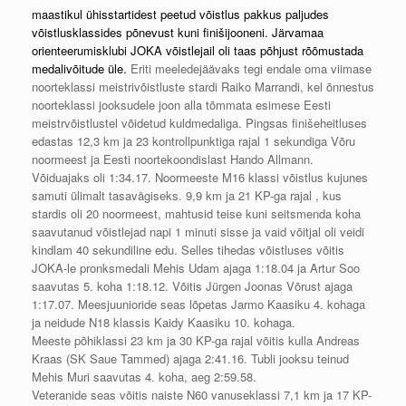
maastikul ühisstartidest peetud võistlus pakkus paljudes
võistlusklassides põnevust kuni finišijooneni. Järvamaa
orienteerumisklubi JOKA võistlejail oli taas põhjust rõõmustada
medalivõitude üle.
Eriti meeledejäävaks tegi endale oma viimase
noorteklassi meistrivõistluste stardi Raiko Marrandi, kel õnnestus
noorteklassi jooksudele joon alla tõmmata esimese Eesti
meistrvõistlustel võidetud kuldmedaliga. Pingsas finišeheitluses
edastas 12,3 km ja 23 kontrollpunktiga rajal 1 sekundiga Võru
noormeest ja Eesti noortekoondislast Hando Allmann.
Võiduajaks oli 1:34.17. Noormeeste M16 klassi võistlus kujunes
samuti ülimalt tasavägiseks. 9,9 km ja 21 KP-ga rajal , kus
stardis oli 20 noormeest, mahtusid teise kuni seitsmenda koha
saavutanud võistlejad napi 1 minuti sisse ja vaid võitjal oli veidi
kindlam 40 sekundiline edu. Selles tihedas võistluses võitis
JOKA-le pronksmedali Mehis Udam ajaga 1:18.04 ja Artur Soo
saavutas 5. koha 1:18.12. Võitis Jürgen Joonas Võrust ajaga
1:17.07. Meesjuunioride seas lõpetas Jarmo Kaasiku 4. kohaga
ja neidude N18 klassis Kaidy Kaasiku 10. kohaga.
Meeste põhiklassi 23 km ja 30 KP-ga rajal võitis kulla Andreas
Kraas (SK Saue Tammed) ajaga 2:41.16. Tubli jooksu teinud
Mehis Muri saavutas 4. koha, aeg 2:59.58.
Veteranide seas võitis naiste N60 vanuseklassi 7,1 km ja 17 KP-