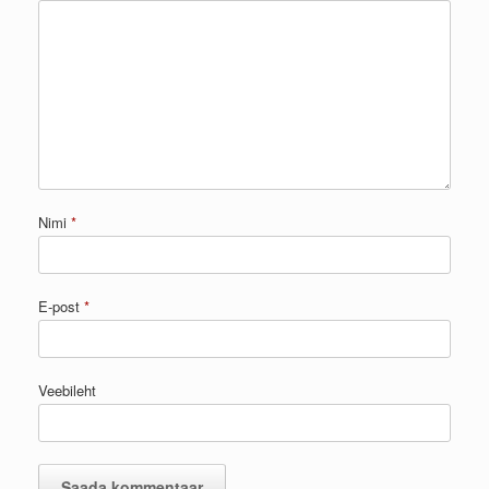
Nimi
*
E-post
*
Veebileht