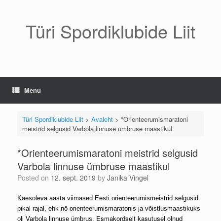
Skip
to
content
Türi Spordiklubide Liit
Menu
Türi Spordiklubide Liit
>
Avaleht
>
*Orienteerumismaratoni
meistrid selgusid Varbola linnuse ümbruse maastikul
*Orienteerumismaratoni meistrid selgusid
Varbola linnuse ümbruse maastikul
Posted on
12. sept. 2019
by
Janika Vingel
Käesoleva aasta viimased Eesti orienteerumismeistrid selgusid
pikal rajal, ehk nö orienteerumismaratonis ja võistlusmaastikuks
Esmakordselt kasutusel olnud
oli Varbola linnuse ümbrus.