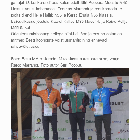
ga rajal 13 konkurendi ees kuldmedali Siiri Poopuu. Meeste M40
klassis võitis hõbemedali Toomas Marrandi ja pronksmedalile
jooksid end Helle Hallik N35 ja Kersti Ehala N55 klassis.
Esikuuikusse jõudsid Kaarel Kallas M35 klassi 4. ja Raivo Pellja
M55 5. koht.
Orienteerumishooaeg sellega siiski ei lõpe ja ees on ootamas
mitmed Eesti koondiste võistlusstardid ning erinevad
rahvavõistlused.
Foto: Eesti MV pikk rada, M18 klassi autasustamiine, võitja
Raiko Marrandi. Foto autor Siiri Poopuu