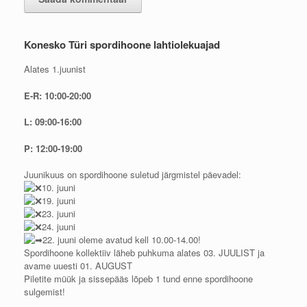
Konesko Türi spordihoone lahtiolekuajad
Alates 1.juunist
E-R: 10:00-20:00
L: 09:00-16:00
P: 12:00-19:00
Juunikuus on spordihoone suletud järgmistel päevadel:
10. juuni
19. juuni
23. juuni
24. juuni
22. juuni oleme avatud kell 10.00-14.00!
Spordihoone kollektiiv läheb puhkuma alates 03. JUULIST ja
avame uuesti 01. AUGUST
Piletite müük ja sissepääs lõpeb 1 tund enne spordihoone
sulgemist!