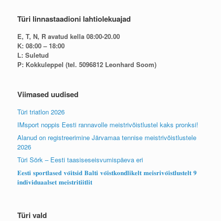
Türi linnastaadioni lahtiolekuajad
E, T, N, R avatud kella 08:00-20.00
K: 08:00 – 18:00
L: Suletud
P: Kokkuleppel (tel. 5096812 Leonhard Soom)
Viimased uudised
Türi triatlon 2026
IMsport noppis Eesti rannavolle meistrivõistlustel kaks pronksi!
Alanud on registreerimine Järvamaa tennise meistrivõistlustele
2026
Türi Sörk – Eesti taasiseseisvumispäeva eri
𝐄𝐞𝐬𝐭𝐢 𝐬𝐩𝐨𝐫𝐭𝐥𝐚𝐬𝐞𝐝 𝐯𝐨̃𝐢𝐭𝐬𝐢𝐝 𝐁𝐚𝐥𝐭𝐢 𝐯𝐨̃𝐢𝐬𝐭𝐤𝐨𝐧𝐝𝐥𝐢𝐤𝐞𝐥𝐭 𝐦𝐞𝐢𝐬𝐫𝐢𝐯𝐨̃𝐢𝐬𝐭𝐥𝐮𝐬𝐭𝐞𝐥𝐭 𝟗
𝐢𝐧𝐝𝐢𝐯𝐢𝐝𝐮𝐚𝐚𝐥𝐬𝐞𝐭 𝐦𝐞𝐢𝐬𝐭𝐫𝐢𝐭𝐢𝐢𝐭𝐥𝐢𝐭
Türi vald