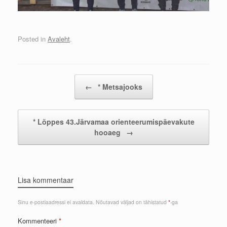
Posted in
Avaleht
.
Post navigation
←
* Metsajooks
* Lõppes 43.Järvamaa orienteerumispäevakute
hooaeg
→
Lisa kommentaar
Sinu e-postiaadressi ei avaldata.
Nõutavad väljad on tähistatud
*
-ga
Kommenteeri
*