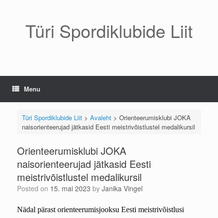
Skip
to
content
Türi Spordiklubide Liit
Menu
Türi Spordiklubide Liit
>
Avaleht
>
Orienteerumisklubi JOKA
naisorienteerujad jätkasid Eesti meistrivõistlustel medalikursil
Orienteerumisklubi JOKA
naisorienteerujad jätkasid Eesti
meistrivõistlustel medalikursil
Posted on
15. mai 2023
by
Janika Vingel
Nädal pärast orienteerumisjooksu Eesti meistrivõistlusi