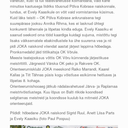
vahetust, kust ta tuli teatevahetusse kolmandana, vaid kahe
minutise kaotusega liidriks tõusnud Põlva Kobrase naiskonnale,
tundus, et Evely Kaasikule on võit vaid vormistamise küsimus.
Kuid läks teisiti – OK Põlva Kobrase ankrunaisena tegi
suurepärase jooksu Annika Rihma, kes ei lasknud ühtegi
konkurenti lähemale ja lõpetas kindla eduga. Evely Kaasiku ei
saanud seekord oma tööd kaardiga kuidagi sujuma, mistõttu tegi
lisaks väiksematele ebakindlustele ka ühe suurema vea ja nii
pidi JOKA naiskond viiendat aastat järjest leppima hõbedaga.
Pronksmedalid jäid tiitlikaitsja OK Võrule.
Meeste teatejooksus võttis OK Võru kümnenda järjestikuse
meistritiitli. Järgnesid Värska OK peko ja Rakvere OK.
Orienteerumisklubi JOKA meeskond Raiko Marrandi, Kaarel
Kallas ja Tiit Tähnas püsis kogu võistluse esikümne heitluses ja
lõpetas 8. kohaga.
Orienteerumishooaeg jätkub nädalavahetusel Järva- ja Raplamaa
meistrivõistlustega. Kuu lõpus on Balti riikide koondised
selgitamas meistreid ja koondisse kuulub ka mitmeid JOKA
orienteerujaid.
Pildidl: hõbedane JOKA naiskond Sigrid Ruul, Anett Liisa Parts
ja Evely Kaasiku (foto Paul Poopuu)