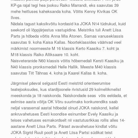
KP-ga rajal tegi hea jooksu Raiko Marrandi, eks saavutas 39
mehe heitluses kaheksanda koha. Võitis Kenny Kivikas OK
Ilves.
Nädala tagust kaksikvõitu kordasid ka JOKA N14 tüdrukud, kuid
seekord oli lõppjärjestus vastupidine. Meistriks tuli Anett Liisa
Parts ja hõbeda võitis Anna Mia Atonen. Samas vanuseklassis
saavutas 9. koha Kaisa Kallas. Noorteklassides väärivad veel
märkimist noormeeste M 16 klassis Kerto Kaasiku 7. koht ja
M18 klassis Raiko Alliksaare 10. koht.
Naisveteranide N60 klassis võitis hõbemedali Kersti Kaasiku ja
N40 klassis pronksmedali Helle Hallik. Meeste M40 klassis
saavutas Tiit Tähnas 4. koha ja Kaarel Kallas 8. koha.
Järgmisel päeval selgusid Eesti meistrid orienteerumise
teatejooksudes, kus stardijoonele rivistusid 29 kolmeliikmelist
meeskonda ja 18 naiskonda. Naiskondade seas võis eeldada, et
eelmise aasta võitja OK Võru suurimaks konkurendiks saab
neljal varasemal aastal hõbedal olnud JOKA naiskond, kellel
ankruvahetuses Eesti koondise esinumber Evely Kaasiku ja
teises vahetuses esmakordselt nii vastutusrikkas rollis alles 14-
aastane Anett Liisa Parts. Pärast avavahetuse kindlat võitu
JOKA Sigrid Ruuli poolt ja Anett Liisa Partsi südikat teist