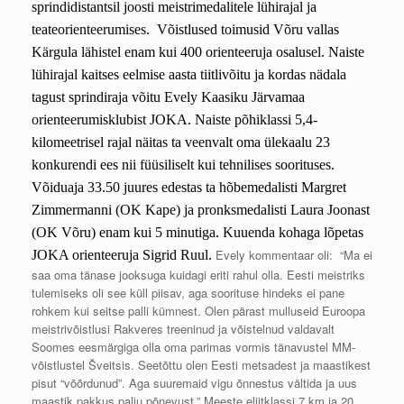
sprindidistantsil joosti meistrimedalitele lühirajal ja
teateorienteerumises. Võistlused toimusid Võru vallas
Kärgula lähistel enam kui 400 orienteeruja osalusel. Naiste
lühirajal kaitses eelmise aasta tiitlivõitu ja kordas nädala
tagust sprindiraja võitu Evely Kaasiku Järvamaa
orienteerumisklubist JOKA. Naiste põhiklassi 5,4-
kilomeetrisel rajal näitas ta veenvalt oma ülekaalu 23
konkurendi ees nii füüsiliselt kui tehnilises soorituses.
Võiduaja 33.50 juures edestas ta hõbemedalisti Margret
Zimmermanni (OK Kape) ja pronksmedalisti Laura Joonast
(OK Võru) enam kui 5 minutiga. Kuuenda kohaga lõpetas
Evely kommentaar oli: “Ma ei
JOKA orienteeruja Sigrid Ruul.
saa oma tänase jooksuga kuidagi eriti rahul olla. Eesti meistriks
tulemiseks oli see küll piisav, aga soorituse hindeks ei pane
rohkem kui seitse palli kümnest. Olen pärast mulluseid Euroopa
meistrivõistlusi Rakveres treeninud ja võistelnud valdavalt
Soomes eesmärgiga olla oma parimas vormis tänavustel MM-
võistlustel Šveitsis. Seetõttu olen Eesti metsadest ja maastikest
pisut “võõrdunud”. Aga suuremaid vigu õnnestus vältida ja uus
maastik pakkus palju põnevust.” Meeste eliitklassi 7 km ja 20