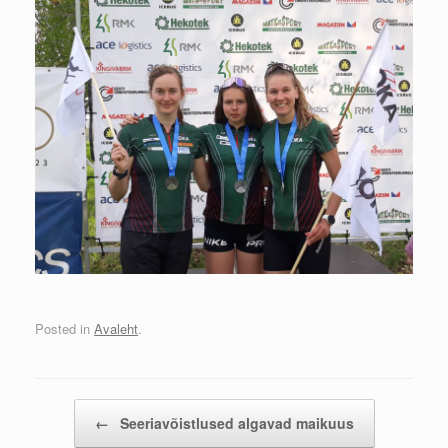
Posted in
Avaleht
.
Post navigation
←
Seeriavõistlused algavad maikuus