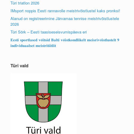
Türi triatlon 2026
IMsport noppis Eesti rannavolle meistrivõistlustel kaks pronksi!
Alanud on registreerimine Järvamaa tennise meistrivõistlustele
2026
Türi Sörk – Eesti taasiseseisvumispäeva eri
𝐄𝐞𝐬𝐭𝐢 𝐬𝐩𝐨𝐫𝐭𝐥𝐚𝐬𝐞𝐝 𝐯𝐨̃𝐢𝐭𝐬𝐢𝐝 𝐁𝐚𝐥𝐭𝐢 𝐯𝐨̃𝐢𝐬𝐭𝐤𝐨𝐧𝐝𝐥𝐢𝐤𝐞𝐥𝐭 𝐦𝐞𝐢𝐬𝐫𝐢𝐯𝐨̃𝐢𝐬𝐭𝐥𝐮𝐬𝐭𝐞𝐥𝐭 𝟗
𝐢𝐧𝐝𝐢𝐯𝐢𝐝𝐮𝐚𝐚𝐥𝐬𝐞𝐭 𝐦𝐞𝐢𝐬𝐭𝐫𝐢𝐭𝐢𝐢𝐭𝐥𝐢𝐭
Türi vald