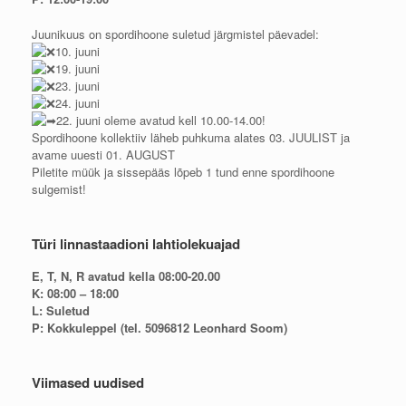
Juunikuus on spordihoone suletud järgmistel päevadel:
10. juuni
19. juuni
23. juuni
24. juuni
22. juuni oleme avatud kell 10.00-14.00!
Spordihoone kollektiiv läheb puhkuma alates 03. JUULIST ja
avame uuesti 01. AUGUST
Piletite müük ja sissepääs lõpeb 1 tund enne spordihoone
sulgemist!
Türi linnastaadioni lahtiolekuajad
E, T, N, R avatud kella 08:00-20.00
K: 08:00 – 18:00
L: Suletud
P: Kokkuleppel (tel. 5096812 Leonhard Soom)
Viimased uudised