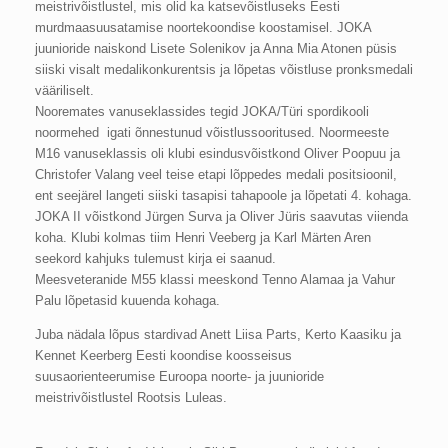
meistrivõistlustel, mis olid ka katsevõistluseks Eesti
murdmaasuusatamise noortekoondise koostamisel. JOKA
juunioride naiskond Lisete Solenikov ja Anna Mia Atonen püsis
siiski visalt medalikonkurentsis ja lõpetas võistluse pronksmedali
vääriliselt.
Nooremates vanuseklassides tegid JOKA/Türi spordikooli
noormehed igati õnnestunud võistlussooritused. Noormeeste
M16 vanuseklassis oli klubi esindusvõistkond Oliver Poopuu ja
Christofer Valang veel teise etapi lõppedes medali positsioonil,
ent seejärel langeti siiski tasapisi tahapoole ja lõpetati 4. kohaga.
JOKA II võistkond Jürgen Surva ja Oliver Jüris saavutas viienda
koha. Klubi kolmas tiim Henri Veeberg ja Karl Märten Aren
seekord kahjuks tulemust kirja ei saanud.
Meesveteranide M55 klassi meeskond Tenno Alamaa ja Vahur
Palu lõpetasid kuuenda kohaga.
Juba nädala lõpus stardivad Anett Liisa Parts, Kerto Kaasiku ja
Kennet Keerberg Eesti koondise koosseisus
suusaorienteerumise Euroopa noorte- ja juunioride
meistrivõistlustel Rootsis Luleas.