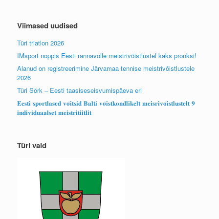
Viimased uudised
Türi triatlon 2026
IMsport noppis Eesti rannavolle meistrivõistlustel kaks pronksi!
Alanud on registreerimine Järvamaa tennise meistrivõistlustele
2026
Türi Sörk – Eesti taasiseseisvumispäeva eri
𝐄𝐞𝐬𝐭𝐢 𝐬𝐩𝐨𝐫𝐭𝐥𝐚𝐬𝐞𝐝 𝐯𝐨̃𝐢𝐭𝐬𝐢𝐝 𝐁𝐚𝐥𝐭𝐢 𝐯𝐨̃𝐢𝐬𝐭𝐤𝐨𝐧𝐝𝐥𝐢𝐤𝐞𝐥𝐭 𝐦𝐞𝐢𝐬𝐫𝐢𝐯𝐨̃𝐢𝐬𝐭𝐥𝐮𝐬𝐭𝐞𝐥𝐭 𝟗
𝐢𝐧𝐝𝐢𝐯𝐢𝐝𝐮𝐚𝐚𝐥𝐬𝐞𝐭 𝐦𝐞𝐢𝐬𝐭𝐫𝐢𝐭𝐢𝐢𝐭𝐥𝐢𝐭
Türi vald