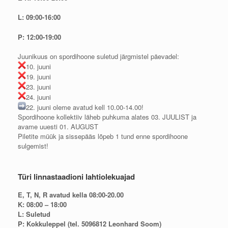
L: 09:00-16:00
P: 12:00-19:00
Juunikuus on spordihoone suletud järgmistel päevadel:
10. juuni
19. juuni
23. juuni
24. juuni
22. juuni oleme avatud kell 10.00-14.00!
Spordihoone kollektiiv läheb puhkuma alates 03. JUULIST ja
avame uuesti 01. AUGUST
Piletite müük ja sissepääs lõpeb 1 tund enne spordihoone
sulgemist!
Türi linnastaadioni lahtiolekuajad
E, T, N, R avatud kella 08:00-20.00
K: 08:00 – 18:00
L: Suletud
P: Kokkuleppel (tel. 5096812 Leonhard Soom)