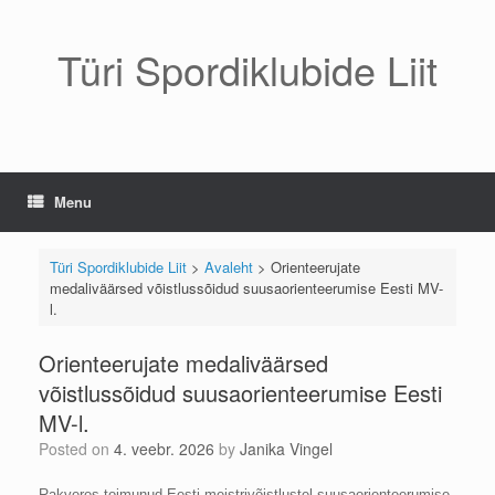
Skip
to
content
Türi Spordiklubide Liit
Menu
Türi Spordiklubide Liit
>
Avaleht
>
Orienteerujate
medaliväärsed võistlussõidud suusaorienteerumise Eesti MV-
l.
Orienteerujate medaliväärsed
võistlussõidud suusaorienteerumise Eesti
MV-l.
Posted on
4. veebr. 2026
by
Janika Vingel
Rakveres toimunud Eesti meistrivõistlustel suusaorienteerumise