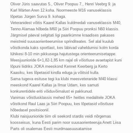
Oliver Jüris saavutas 5., Oliver Poopuu 7., Henri Veebrg 9. ja
Karl Märten Aren 12.koha. Noormeeste M16 vanuseklassis
lõpetas Jürgen Surva 9. kohaga.
Veteranidest võitis Kaarel Kallas kuldmedali vanuseklassis M40,
Tenno Alamaa hõbeda M60 ja Siiri Poopuu pronksi N60 klassis.
Järgmisel päeval selgitati ligi paarikümne kraadises pakases
meistreid suusaorienteerumise sprinditeates. Sel alal kuulub
võistkonda kaks sportlast, kes läbivad vaheldumisi kolm korda
lühikesi 8-10 min pikkusega hajutustega orienteerumisetappe.
Meesjuunioride 6×1,82-1,85 km rajal oli võistluse avaetapist kuni
lõpuni liidriks JOKA meeskond Kennet Keerberg ja Kerto
Kaasiku, kes lõpetasid kindla eduga ja võitsid kulla.
Sama tugeva esituse tegi ka klubi meesveteranide M40 klassi
meeskond Kaarel Kallas ja Ilmar Udam, kes samuti
konkurentidele eriti võiduvõimalust ei pakkunud.
Vanimas võistlusklassis mehed 65+ heitles medalitele JOKA
võistkond Raul Laas ja Siiri Poopuu, kes lõpetasid võistluse
hõbedasel positsioonil.
Klubi naisjuunioride tiim oli seekord stardis veidi nõrgemas
koosseisus, kuna Eesti parim noor suusaorienteeruja Anett Liisa
Parts oli osalemas Eesti murdmaasuusatamise