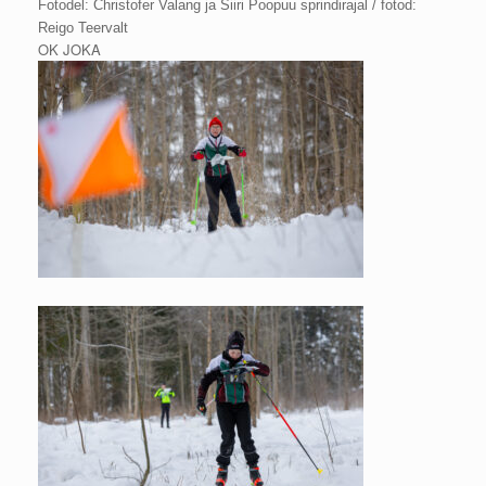
Fotodel: Christofer Valang ja Siiri Poopuu sprindirajal / fotod:
Reigo Teervalt
OK JOKA