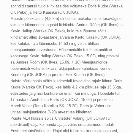
sprindidistantsil tulid eliitklassides võitjateks Doris Kudre (Värska
OK Peko) ja Kerto Kaasiku (OK JOKA).
Meeste põhiklassis (4,8 km) oli heitlus esikoha nimel tasavägine:
viimase kilomeetrini jagasid liidrikohta Andres Rõõm (OK Ilves) ja
Kevin Hallop (Värska OK Peko), kuid raja lõpuosa sõitis
kindlamalt alles 18-aastane järvalane Kerto Kaasiku (OK JOKA),
kes kulutas raja läbimiseks 14.53 ning võitis ühtlasi
meesjuunioride arvestuses. Hõbemedalile tuli 9-sekundilise
kaotusega Kevin Hallop (Värska OK Peko, 15.02), ning pronksi
sai Andres Rõõm (OK Ilves, 15.09, + 16).Meesjuunioride
hõbemedali võitis eliitklassi üldjärjestuse kaheksas Kennet
Keerberg (OK JOKA) ja pronksi Erik Kersna (OK Ilves).
Naiste põhiklassis võitis kuldmedali favoriidina rajale läinud Doris
Kudre (Värska OK Peko), kes läbis 4,2 km pikkuse raja 13.56ga,
edestades järgmisi konkurente enam kui minutiga. Hõbedale tuli
17-aastane Anett Liisa Parts (OK JOKA, 15.02) ja pronksile
Mareli Vaher (Tartu Katoliku SK, 15.20). Parts ja Vaher olid
ühtlasi naisjuunioride (N20) arvestuse kiireimad.
Poiste M14 klassis sõitis Christofer Valang (OK JOKA/Türi
spordikool) välja kolmanda aja ja võitis oma esimese medali
Eesti meistrivõistlustelt. Rajal olid tublid ka treeningkaaslased,