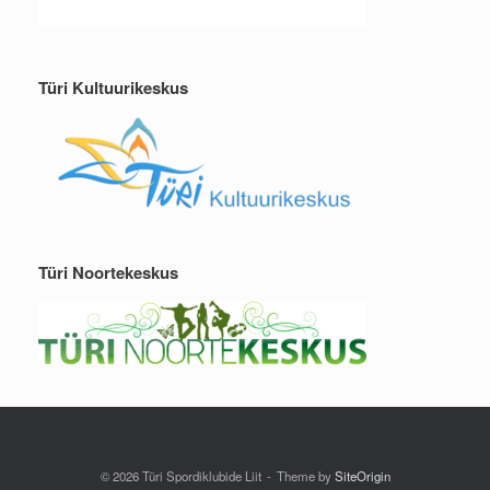
Türi Kultuurikeskus
Türi Noortekeskus
© 2026 Türi Spordiklubide Liit
Theme by
SiteOrigin