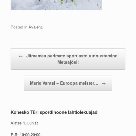
Posted in
Avaleht
.
Post navigation
←
Järvamaa parimate sportlaste tunnustamine
Metsajõel!
Merle Vantsi – Euroopa meister…
→
Konesko Türi spordihoone lahtiolekuajad
Alates 1.juunist
E-R: 10:00-20:00