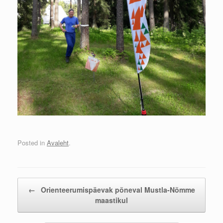
Posted in
Avaleht
.
Post navigation
←
Orienteerumispäevak põneval Mustla-Nõmme
maastikul