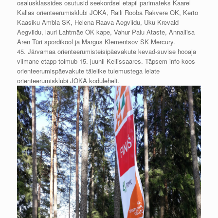
osalusklassides osutusid seekordsel etapil parimateks Kaarel
Kallas orienteerumisklubi JOKA, Raili Rooba Rakvere OK, Kerto
Kaasiku Ambla SK, Helena Raava Aegviidu, Uku Krevald
Aegviidu, lauri Lahtmäe OK kape, Vahur Palu Ataste, Annaliisa
Aren Türi spordikool ja Margus Klementsov SK Mercury.
45. Järvamaa orienteerumisteisipäevakute kevad-suvise hooaja
viimane etapp toimub 15. juunil Kellissaares. Täpsem info koos
orienteerumispäevakute täielike tulemustega leiate
orienteerumisklubi JOKA kodulehelt.