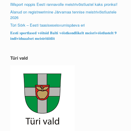
IMsport noppis Eesti rannavolle meistrivõistlustel kaks pronksi!
Alanud on registreerimine Järvamaa tennise meistrivõistlustele
2026
Türi Sörk – Eesti taasiseseisvumispäeva eri
𝐄𝐞𝐬𝐭𝐢 𝐬𝐩𝐨𝐫𝐭𝐥𝐚𝐬𝐞𝐝 𝐯𝐨̃𝐢𝐭𝐬𝐢𝐝 𝐁𝐚𝐥𝐭𝐢 𝐯𝐨̃𝐢𝐬𝐭𝐤𝐨𝐧𝐝𝐥𝐢𝐤𝐞𝐥𝐭 𝐦𝐞𝐢𝐬𝐫𝐢𝐯𝐨̃𝐢𝐬𝐭𝐥𝐮𝐬𝐭𝐞𝐥𝐭 𝟗
𝐢𝐧𝐝𝐢𝐯𝐢𝐝𝐮𝐚𝐚𝐥𝐬𝐞𝐭 𝐦𝐞𝐢𝐬𝐭𝐫𝐢𝐭𝐢𝐢𝐭𝐥𝐢𝐭
Türi vald