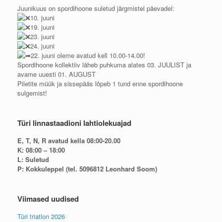
Juunikuus on spordihoone suletud järgmistel päevadel:
10. juuni
19. juuni
23. juuni
24. juuni
22. juuni oleme avatud kell 10.00-14.00!
Spordihoone kollektiiv läheb puhkuma alates 03. JUULIST ja
avame uuesti 01. AUGUST
Piletite müük ja sissepääs lõpeb 1 tund enne spordihoone
sulgemist!
Türi linnastaadioni lahtiolekuajad
E, T, N, R avatud kella 08:00-20.00
K: 08:00 – 18:00
L: Suletud
P: Kokkuleppel (tel. 5096812 Leonhard Soom)
Viimased uudised
Türi triatlon 2026