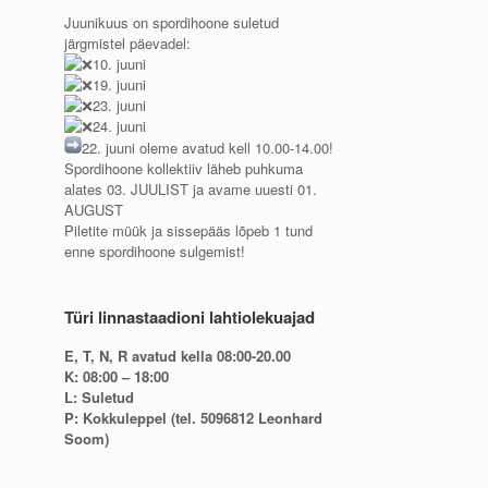
Juunikuus on spordihoone suletud
järgmistel päevadel:
10. juuni
19. juuni
23. juuni
24. juuni
22. juuni oleme avatud kell 10.00-14.00!
Spordihoone kollektiiv läheb puhkuma
alates 03. JUULIST ja avame uuesti 01.
AUGUST
Piletite müük ja sissepääs lõpeb 1 tund
enne spordihoone sulgemist!
Türi linnastaadioni lahtiolekuajad
E, T, N, R avatud kella 08:00-20.00
K: 08:00 – 18:00
L: Suletud
P: Kokkuleppel (tel. 5096812 Leonhard
Soom)