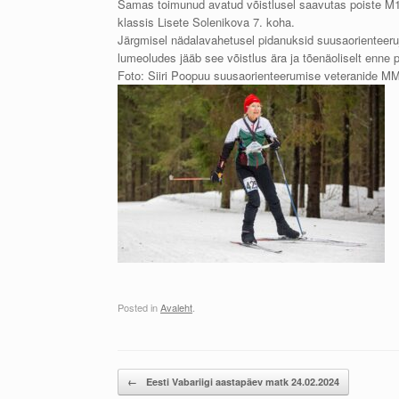
Samas toimunud avatud võistlusel saavutas poiste M14
klassis Lisete Solenikova 7. koha.
Järgmisel nädalavahetusel pidanuksid suusaorienteeruj
lumeoludes jääb see võistlus ära ja tõenäoliselt enne p
Foto: Siiri Poopuu suusaorienteerumise veteranide MMi 
Posted in
Avaleht
.
Post navigation
←
Eesti Vabariigi aastapäev matk 24.02.2024