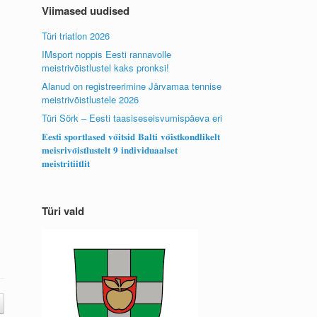
Viimased uudised
Türi triatlon 2026
IMsport noppis Eesti rannavolle
meistrivõistlustel kaks pronksi!
Alanud on registreerimine Järvamaa tennise
meistrivõistlustele 2026
Türi Sörk – Eesti taasiseseisvumispäeva eri
𝐄𝐞𝐬𝐭𝐢 𝐬𝐩𝐨𝐫𝐭𝐥𝐚𝐬𝐞𝐝 𝐯𝐨̃𝐢𝐭𝐬𝐢𝐝 𝐁𝐚𝐥𝐭𝐢 𝐯𝐨̃𝐢𝐬𝐭𝐤𝐨𝐧𝐝𝐥𝐢𝐤𝐞𝐥𝐭
𝐦𝐞𝐢𝐬𝐫𝐢𝐯𝐨̃𝐢𝐬𝐭𝐥𝐮𝐬𝐭𝐞𝐥𝐭 𝟗 𝐢𝐧𝐝𝐢𝐯𝐢𝐝𝐮𝐚𝐚𝐥𝐬𝐞𝐭
𝐦𝐞𝐢𝐬𝐭𝐫𝐢𝐭𝐢𝐢𝐭𝐥𝐢𝐭
Türi vald