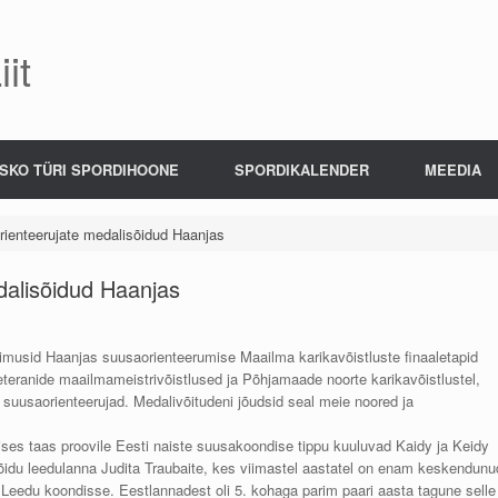
it
SKO TÜRI SPORDIHOONE
SPORDIKALENDER
MEEDIA
orienteerujate medalisõidud Haanjas
dalisõidud Haanjas
imusid Haanjas suusaorienteerumise Maailma karikavõistluste finaaletapid
teranide maailmameistrivõistlused ja Põhjamaade noorte karikavõistlustel,
suusaorienteerujad. Medalivõitudeni jõudsid seal meie noored ja
ses taas proovile Eesti naiste suusakoondise tippu kuuluvad Kaidy ja Keidy
õidu leedulanna Judita Traubaite, kes viimastel aastatel on enam keskendunu
l Leedu koondisse. Eestlannadest oli 5. kohaga parim paari aasta tagune selle