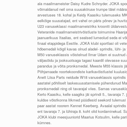
ala maailmameister Daisy Kudre Schnyder. JOKA sportla
võimaldanud neil oma suusakiiruse trumpe täiel määra
arvestuses 18. kohal ja Keidy Kaasiku tulemuseks MK-l
eelkõige suusatajad, ent vahel on päris põnev ja huvit
U23 vanuseklassi maailmameistriks krooniti üldarvestu
Veteranide maailmameistrivõistluste toimumine Haanjas
jaanuarikuus Itaalias, ent sealsed lumeolud seda ei 
finaal etappidega Eestile. JOKA klubi sportlasi oli ve
hõbemedali kõigil kavas olnud aladel- sprindis, lühi- j
M50 vanuseklassis võistelnud Ilmar Udam ei suutnud av
väljasõidu ja jooksuotsaga tagasi kaardil olevasse suu
parandus ja võita pronksmedal. Meeste M55 klassis jä
Põhjamaade noortekoondiste karikavõistlustel kuulusi
Anett Liisa Parts neidude W18 vanuseklassis sprindis ja
aastatel põhiliselt laskesuusatamisele pühendunud Maa
pronksmedali ning oli tavarajal viies. Samas vanusek
Kerto Kaasiku, kelle saagiks jäi sprindi 5., tavaraja 7
kuldse võistkonna liikmed püüdlesid seekord tulemusi 
paar aastat noorem Kennet Keerberg. Avaalal sprindis 
ent tavaraja 7. ja lühiraja 8. koht olid kordaminekud.
JOKA klubi meesjuuniorid Maarius Kotsulim, kelle pari
kümnes.