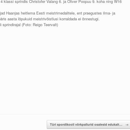
 klassi sprindis Christofer Valang 6. ja Oliver Poopuu 9. koha ning W16
ad Haanjas heitlema Eesti meistrimedalitele, ent praegustes ilma- ja
äris aasta lõpukuid meistrivõistlusi korraldada ei õnnestugi.
sprindirajal (Foto: Reigo Teervalt)
Türi spordikooli võrkpallurid osalesid edukalt…
→