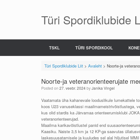
Skip
to
content
Türi Spordiklubide Li
TSKL
TÜRI SPORDIKOOL
KONE
Türi Spordiklubide Liit
>
Avaleht
>
Noorte-ja veteran
Noorte-ja veteranorienteerujate me
Posted on
27. veebr. 2024
by
Janika Vingel
Vaatamata üha kahanevale looduslikule lumekattele to
koos U23 vanuseklassi maailmameistrivõistlustega, ve
kus olid stardis ka Järvamaa orienteerumisklubi JOKA 
veteranorienteerujad.
Maailma karikavõistlustel panid end suusaorienteerumi
Kaasiku. Naiste 3,5 km ja 12 KP-ga saavutas üllatusv
laskesuusatamisele ja kuuludes sel alal hiljutisel MMi