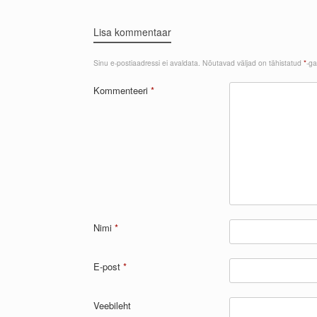
Lisa kommentaar
Sinu e-postiaadressi ei avaldata.
Nõutavad väljad on tähistatud
*
-ga
Kommenteeri
*
Nimi
*
E-post
*
Veebileht