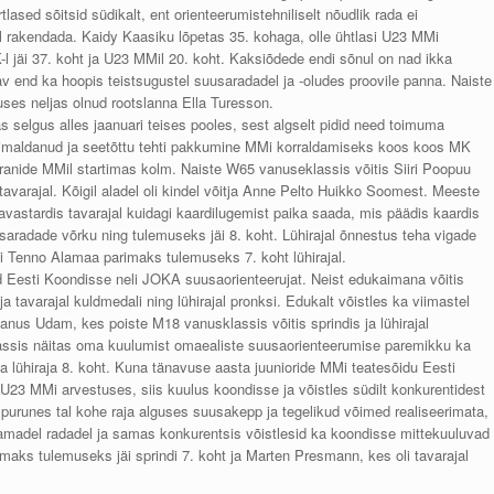
sed sõitsid südikalt, ent orienteerumistehniliselt
nõudlik rada ei
l rakendada. Kaidy Kaasiku lõpetas 35. kohaga, olle ühtlasi U23 MMi
 jäi 37. koht ja U23 MMil 20. koht. Kaksiõdede endi sõnul on nad ikka
av end ka hoopis teistsugustel suusaradadel ja -oludes proovile panna. Naiste
ses neljas olnud rootslanna Ella Turesson.
 selgus alles jaanuari teises pooles, sest algselt pidid need toimuma
võimaldanud ja seetõttu tehti pakkumine MMi korraldamiseks koos koos MK
teranide MMil startimas kolm. Naiste W65 vanuseklassis võitis Siiri Poopuu
a tavarajal. Kõigil aladel oli kindel võitja Anne Pelto Huikko Soomest. Meeste
astardis tavarajal kuidagi kaardilugemist paika saada, mis päädis kaardis
saradade võrku ning tulemuseks jäi 8. koht. Lühirajal õnnestus teha vigade
i Tenno Alamaa parimaks tulemuseks 7. koht lühirajal.
d Eesti Koondisse neli JOKA suusaorienteerujat. Neist edukaimana võitis
 tavarajal kuldmedali ning lühirajal pronksi. Edukalt võistles ka viimastel
nus Udam, kes poiste M18 vanusklassis võitis sprindis ja lühirajal
lassis näitas oma kuulumist omaealiste suusaorienteerumise paremikku ka
. ja lühiraja 8. koht. Kuna tänavuse aasta juunioride MMi teatesõidu Eesti
U23 MMi arvestuses, siis kuulus koondisse ja võistles südilt konkurentidest
purunes tal kohe raja alguses suusakepp ja tegelikud võimed realiseerimata,
 Samadel radadel ja samas konkurentsis võistlesid ka koondisse mittekuuluvad
maks tulemuseks jäi sprindi 7. koht ja Marten Presmann, kes oli tavarajal