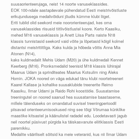
suusaorienteerujaga, neist 14 noorte vanuseklassides.
EOK 100-ndale aastapäevale pühendatud Eesti meistrivõistluste
erikujundusega medalivõiduni jõudis kümme klubi liiget.
Eriti tublid olid seekord meie noororienteerujad, kes oma
vanuseklassides riisusid tiitlivõistlustel koore. Kerto Kaasiku,
mehed M16 vanuseklassis ja Anett Liisa Parts naiste N18
klassis tunnistasid seekord vaid võite ja lõpetasid kõigil kolmel
distantsi meistritiitliga. Kaks kulda ja hõbeda võitis Anna Mia
Atonen (N14),
kaks kuldmedalit Mehis Udam (M20) ja ühe kuldmedali Kennet
Keerberg (M16). Pronksmedalid teenisid M18 klassis lühirajal
Maanus Udam ja sprinditeates Maarius Kotsulim ning Aleks
Homin. JOKA noored on väga edukad tänu klubi noortetreeneri
Kaarel Kallase ja kohalike suusaklubide treenerite Reimo
Kaasiku, Ilmar Udami ja Raido Rohi koostööle. Suusatamise
treeningutel on noored saanud hea suusatamise baastaseme,
millele täienduseks on omandatud suvisel treeningperioodil
piisavad orienteerumisoskused ning see tõigi Võrumaa künklike
maastike kitsastel ja käänulistel radadel edu. Loodetavasti jagub
neil noortel püsivust pürgida ka täiskasvanute eliitklassis Eesti
paremikku.
Medalite vääriliselt sõitsid ka meie veteranid, kus nii Ilmar Udam