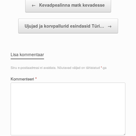
Post navigation
←
Kevadpealinna matk kevadesse
Ujujad ja korvpallurid esindasid Türi…
→
Lisa kommentaar
Sinu e-postiaadressi ei avaldata.
Nõutavad väljad on tähistatud
*
-ga
Kommenteeri
*