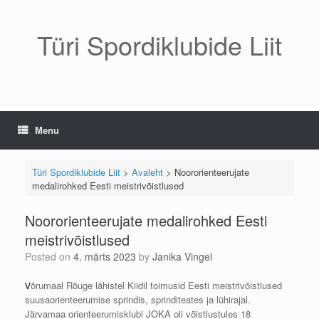
Skip
to
content
Türi Spordiklubide Liit
Menu
Türi Spordiklubide Liit
>
Avaleht
>
Noororienteerujate
medalirohked Eesti meistrivõistlused
Noororienteerujate medalirohked Eesti
meistrivõistlused
Posted on
4. märts 2023
by
Janika Vingel
õrumaal Rõuge lähistel Kiidil toimusid Eesti meistrivõistlused
V
suusaorienteerumise sprindis, sprinditeates ja lühirajal.
Järvamaa orienteerumisklubi JOKA oli võistlustules 18