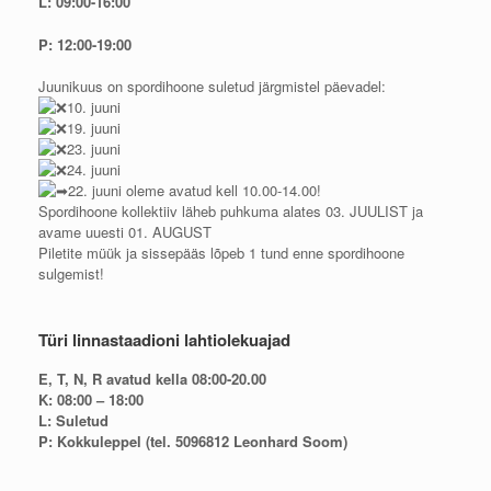
L: 09:00-16:00
P: 12:00-19:00
Juunikuus on spordihoone suletud järgmistel päevadel:
10. juuni
19. juuni
23. juuni
24. juuni
22. juuni oleme avatud kell 10.00-14.00!
Spordihoone kollektiiv läheb puhkuma alates 03. JUULIST ja
avame uuesti 01. AUGUST
Piletite müük ja sissepääs lõpeb 1 tund enne spordihoone
sulgemist!
Türi linnastaadioni lahtiolekuajad
E, T, N, R avatud kella 08:00-20.00
K: 08:00 – 18:00
L: Suletud
P: Kokkuleppel (tel. 5096812 Leonhard Soom)