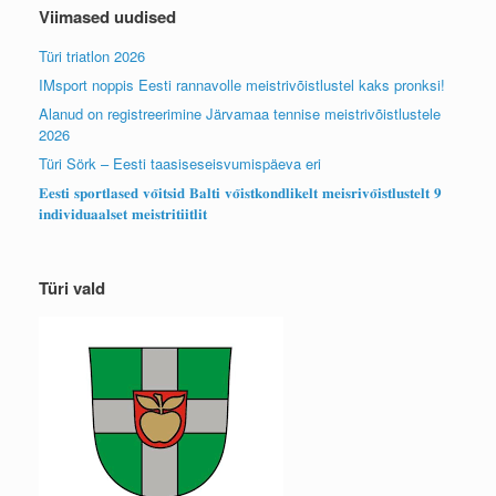
Viimased uudised
Türi triatlon 2026
IMsport noppis Eesti rannavolle meistrivõistlustel kaks pronksi!
Alanud on registreerimine Järvamaa tennise meistrivõistlustele
2026
Türi Sörk – Eesti taasiseseisvumispäeva eri
𝐄𝐞𝐬𝐭𝐢 𝐬𝐩𝐨𝐫𝐭𝐥𝐚𝐬𝐞𝐝 𝐯𝐨̃𝐢𝐭𝐬𝐢𝐝 𝐁𝐚𝐥𝐭𝐢 𝐯𝐨̃𝐢𝐬𝐭𝐤𝐨𝐧𝐝𝐥𝐢𝐤𝐞𝐥𝐭 𝐦𝐞𝐢𝐬𝐫𝐢𝐯𝐨̃𝐢𝐬𝐭𝐥𝐮𝐬𝐭𝐞𝐥𝐭 𝟗
𝐢𝐧𝐝𝐢𝐯𝐢𝐝𝐮𝐚𝐚𝐥𝐬𝐞𝐭 𝐦𝐞𝐢𝐬𝐭𝐫𝐢𝐭𝐢𝐢𝐭𝐥𝐢𝐭
Türi vald