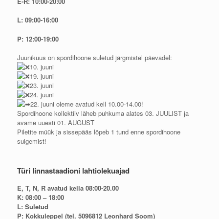
E-R: 10:00-20:00
L: 09:00-16:00
P: 12:00-19:00
Juunikuus on spordihoone suletud järgmistel päevadel:
10. juuni
19. juuni
23. juuni
24. juuni
22. juuni oleme avatud kell 10.00-14.00!
Spordihoone kollektiiv läheb puhkuma alates 03. JUULIST ja
avame uuesti 01. AUGUST
Piletite müük ja sissepääs lõpeb 1 tund enne spordihoone
sulgemist!
Türi linnastaadioni lahtiolekuajad
E, T, N, R avatud kella 08:00-20.00
K: 08:00 – 18:00
L: Suletud
P: Kokkuleppel (tel. 5096812 Leonhard Soom)