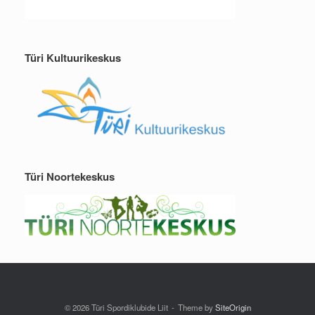
Türi Kultuurikeskus
Türi Noortekeskus
© 2026 Türi Spordiklubide Liit
Theme by
SiteOrigin