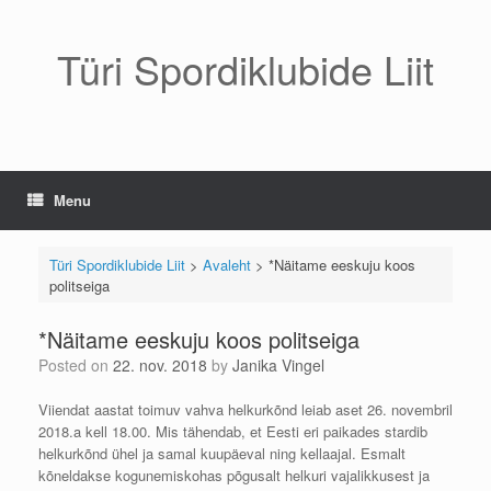
Skip
to
content
Türi Spordiklubide Liit
Menu
Türi Spordiklubide Liit
>
Avaleht
>
*Näitame eeskuju koos
politseiga
*Näitame eeskuju koos politseiga
Posted on
22. nov. 2018
by
Janika Vingel
Viiendat aastat toimuv vahva helkurkõnd leiab aset 26. novembril
2018.a kell 18.00. Mis tähendab, et Eesti eri paikades stardib
helkurkõnd ühel ja samal kuupäeval ning kellaajal. Esmalt
kõneldakse kogunemiskohas põgusalt helkuri vajalikkusest ja