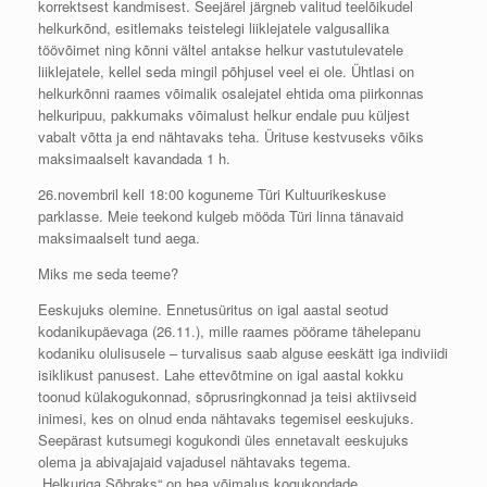
korrektsest kandmisest. Seejärel järgneb valitud teelõikudel
helkurkõnd, esitlemaks teistelegi liiklejatele valgusallika
töövõimet ning kõnni vältel antakse helkur vastutulevatele
liiklejatele, kellel
seda mingil põhjusel veel ei ole. Ühtlasi on
helkurkõnni raames võimalik osalejatel ehtida oma piirkonnas
helkuripuu, pakkumaks võimalust helkur endale puu küljest
vabalt võtta ja end nähtavaks teha. Ürituse kestvuseks võiks
maksimaalselt kavandada 1 h.
26.novembril kell 18:00 koguneme Türi Kultuurikeskuse
parklasse. Meie teekond kulgeb mööda Türi linna tänavaid
maksimaalselt tund aega.
Miks me seda teeme?
Eeskujuks olemine. Ennetusüritus on igal aastal seotud
kodanikupäevaga (26.11.), mille raames pöörame tähelepanu
kodaniku olulisusele – turvalisus saab alguse eeskätt iga indiviidi
isiklikust panusest. Lahe ettevõtmine on igal aastal kokku
toonud külakogukonnad, sõprusringkonnad ja teisi aktiivseid
inimesi, kes on olnud enda nähtavaks tegemisel eeskujuks.
Seepärast kutsumegi kogukondi üles ennetavalt eeskujuks
olema ja abivajajaid vajadusel nähtavaks tegema.
„Helkuriga Sõbraks“ on hea võimalus kogukondade