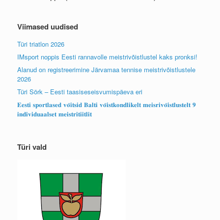
Viimased uudised
Türi triatlon 2026
IMsport noppis Eesti rannavolle meistrivõistlustel kaks pronksi!
Alanud on registreerimine Järvamaa tennise meistrivõistlustele
2026
Türi Sörk – Eesti taasiseseisvumispäeva eri
𝐄𝐞𝐬𝐭𝐢 𝐬𝐩𝐨𝐫𝐭𝐥𝐚𝐬𝐞𝐝 𝐯𝐨̃𝐢𝐭𝐬𝐢𝐝 𝐁𝐚𝐥𝐭𝐢 𝐯𝐨̃𝐢𝐬𝐭𝐤𝐨𝐧𝐝𝐥𝐢𝐤𝐞𝐥𝐭 𝐦𝐞𝐢𝐬𝐫𝐢𝐯𝐨̃𝐢𝐬𝐭𝐥𝐮𝐬𝐭𝐞𝐥𝐭 𝟗
𝐢𝐧𝐝𝐢𝐯𝐢𝐝𝐮𝐚𝐚𝐥𝐬𝐞𝐭 𝐦𝐞𝐢𝐬𝐭𝐫𝐢𝐭𝐢𝐢𝐭𝐥𝐢𝐭
Türi vald