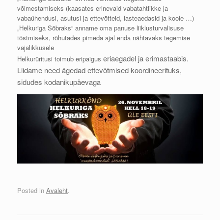
võimestamiseks (kaasates erinevaid vabatahtlikke ja
vabaühendusi, asutusi ja ettevõtteid, lasteaedasid ja koole …)
„Helkuriga Sõbraks“ anname oma panuse liiklusturvalisuse
tõstmiseks, rõhutades pimeda ajal enda nähtavaks tegemise
vajalikkusele
eriaegadel ja erimastaabis.
Helkurüritusi toimub eripaigus
Liidame need ägedad ettevõtmised koordineerituks,
sidudes kodanikupäevaga
Posted in
Avaleht
.