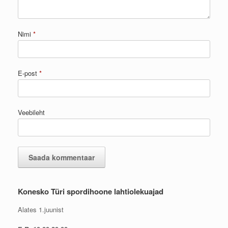
Nimi
*
E-post
*
Veebileht
Konesko Türi spordihoone lahtiolekuajad
Alates 1.juunist