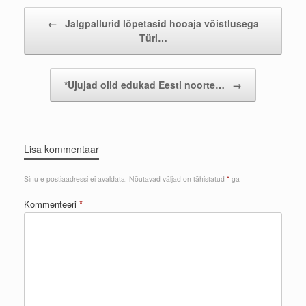
Post navigation
←
Jalgpallurid lõpetasid hooaja võistlusega
Türi…
*Ujujad olid edukad Eesti noorte…
→
Lisa kommentaar
Sinu e-postiaadressi ei avaldata.
Nõutavad väljad on tähistatud
*
-ga
Kommenteeri
*