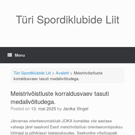
Skip
to
content
Türi Spordiklubide Liit
Menu
Türi Spordiklubide Liit
>
Avaleht
>
Meistrivõistluste
korraldusvaev tasuti medalivõitudega.
Meistrivõistluste korraldusvaev tasuti
medalivõitudega.
Posted on
13. mai 2025
by
Janika Vingel
Järvamaa orienteerumisklubi JOKA korraldas viie aastase
vaheaja järel taaskord Eesti meistrivõistlusi orienteerumisjooksu
lühirajal ja põhiklassi teatejooksudes. Seekordne võistluspaik