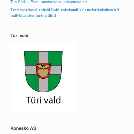
Türi Sörk – Eesti taasiseseisvumispäeva eri
𝐄𝐞𝐬𝐭𝐢 𝐬𝐩𝐨𝐫𝐭𝐥𝐚𝐬𝐞𝐝 𝐯𝐨̃𝐢𝐭𝐬𝐢𝐝 𝐁𝐚𝐥𝐭𝐢 𝐯𝐨̃𝐢𝐬𝐭𝐤𝐨𝐧𝐝𝐥𝐢𝐤𝐞𝐥𝐭 𝐦𝐞𝐢𝐬𝐫𝐢𝐯𝐨̃𝐢𝐬𝐭𝐥𝐮𝐬𝐭𝐞𝐥𝐭 𝟗
𝐢𝐧𝐝𝐢𝐯𝐢𝐝𝐮𝐚𝐚𝐥𝐬𝐞𝐭 𝐦𝐞𝐢𝐬𝐭𝐫𝐢𝐭𝐢𝐢𝐭𝐥𝐢𝐭
Türi vald
Konesko AS