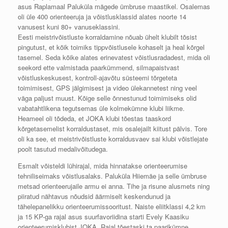
asus Raplamaal Paluküla mägede ümbruse maastikel. Osalemas
oli üle 400 orienteeruja ja võistlusklassid alates noorte 14
vanusest kuni 80+ vanuseklassini.
Eesti meistrivõistluste korraldamine nõuab ühelt klubilt tõsist
pingutust, et kõik toimiks tippvõistlusele kohaselt ja heal kõrgel
tasemel. Seda kõike alates erinevatest võistlusradadest, mida oli
seekord ette valmistada paarkümmend, silmapaistvast
võistluskeskusest, kontroll-ajavõtu süsteemi tõrgeteta
toimimisest, GPS jälgimisest ja video ülekannetest ning veel
väga paljust muust. Kõige selle õnnestunud toimimiseks olid
vabatahtlikena tegutsemas üle kolmekümne klubi liikme.
Heameel oli tõdeda, et JOKA klubi tõestas taaskord
kõrgetasemelist korraldustaset, mis osalejailt kiitust pälvis. Tore
oli ka see, et meistrivõistluste korraldusvaev sai klubi võistlejate
poolt tasutud medalivõitudega.
Esmalt võisteldi lühirajal, mida hinnatakse orienteerumise
tehniliseimaks võistlusalaks. Paluküla Hiiemäe ja selle ümbruse
metsad orienteerujaile armu ei anna. Tihe ja risune alusmets ning
piiratud nähtavus nõudsid äärmiselt keskendunud ja
tähelepanelikku orienteerumissooritust. Naiste eliitklassi 4,2 km
ja 15 KP-ga rajal asus suurfavoriidina starti Evely Kaasiku
orienteerumisklubist JOKA. Rajal tõestaski ta paarikümne