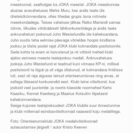
meeskonnal, sealhulgas ka JOKA meestel. JOKA meeskonnas
alustas avavahetuses Mehis Muru, kes andis teate üle
üheteistkümnendana, olles tihedas grupis üsna mitmete
meeskondadega. Teises vahetuse jätkas Raiko Marrandi samas
rütmis, liikudes võrdväärselt lähikonkurentidega ja andis teate
ankruvahetust jooksnud Juho Westerlundile üle kaheksandana.
Juho suutis teha eelmise päevaga võrreldes hoopis kindlama
jooksu ja tõstis poolel rajal JOKA klubi kolmandale positsioonile.
Seda kohta ta enam ei loovutanud ja nii võitsid mehed klubi
ajaloo esimese meeste teatejooksu medali. Ankruvahetuse
jooksja Juho Westerlund ei teadnud kuni viimase KP-ni, millisel
positsioonil ta liigub ja oli väga üllatunud, et kolmandana finišisse
tuli, sest oli raja alguses teinud orienteerumisvea ning arvas, et
sellega libisesid konkurendid eest. Klubi teine võistkond, kus
jooksid veel juunioride- ja noorte klasside noormehed Kerto
Kaasiku, Kennet Keerberg ja Maarius Kotsulim lõpetasid
kahekümnendana.
Seega kujunes teatejooksudest JOKA klubile suur õnnestumine
ja klubi mõlemad esindusvõistkonnad naasesid koju medalitega.
Foto: Orienteerumisklubi JOKA medalivõistkonnad
autasustamise järgselt / autor Kristo Keeven