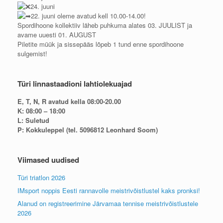
24. juuni
22. juuni oleme avatud kell 10.00-14.00!
Spordihoone kollektiiv läheb puhkuma alates 03. JUULIST ja
avame uuesti 01. AUGUST
Piletite müük ja sissepääs lõpeb 1 tund enne spordihoone
sulgemist!
Türi linnastaadioni lahtiolekuajad
E, T, N, R avatud kella 08:00-20.00
K: 08:00 – 18:00
L: Suletud
P: Kokkuleppel (tel. 5096812 Leonhard Soom)
Viimased uudised
Türi triatlon 2026
IMsport noppis Eesti rannavolle meistrivõistlustel kaks pronksi!
Alanud on registreerimine Järvamaa tennise meistrivõistlustele
2026