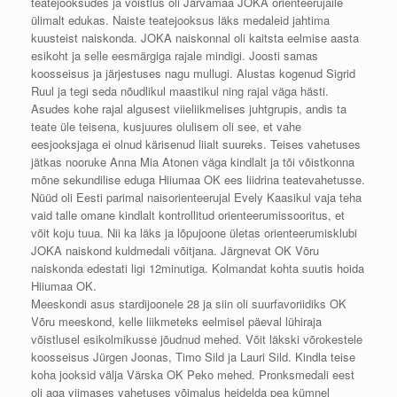
teatejooksudes ja võistlus oli Järvamaa JOKA orienteerujaile
ülimalt edukas. Naiste teatejooksus läks medaleid jahtima
kuusteist naiskonda. JOKA naiskonnal oli kaitsta eelmise aasta
esikoht ja selle eesmärgiga rajale mindigi. Joosti samas
koosseisus ja järjestuses nagu mullugi. Alustas kogenud Sigrid
Ruul ja tegi seda nõudlikul maastikul ning rajal väga hästi.
Asudes kohe rajal algusest viieliikmelises juhtgrupis, andis ta
teate üle teisena, kusjuures olulisem oli see, et vahe
eesjooksjaga ei olnud kärisenud liialt suureks. Teises vahetuses
jätkas nooruke Anna Mia Atonen väga kindlalt ja tõi võistkonna
mõne sekundilise eduga Hiiumaa OK ees liidrina teatevahetusse.
Nüüd oli Eesti parimal naisorienteerujal Evely Kaasikul vaja teha
vaid talle omane kindlalt kontrollitud orienteerumissooritus, et
võit koju tuua. Nii ka läks ja lõpujoone ületas orienteerumisklubi
JOKA naiskond kuldmedali võitjana. Järgnevat OK Võru
naiskonda edestati ligi 12minutiga. Kolmandat kohta suutis hoida
Hiiumaa OK.
Meeskondi asus stardijoonele 28 ja siin oli suurfavoriidiks OK
Võru meeskond, kelle liikmeteks eelmisel päeval lühiraja
võistlusel esikolmikusse jõudnud mehed. Võit läkski võrokestele
koosseisus Jürgen Joonas, Timo Sild ja Lauri Sild. Kindla teise
koha jooksid välja Värska OK Peko mehed. Pronksmedali eest
oli aga viimases vahetuses võimalus heidelda pea kümnel