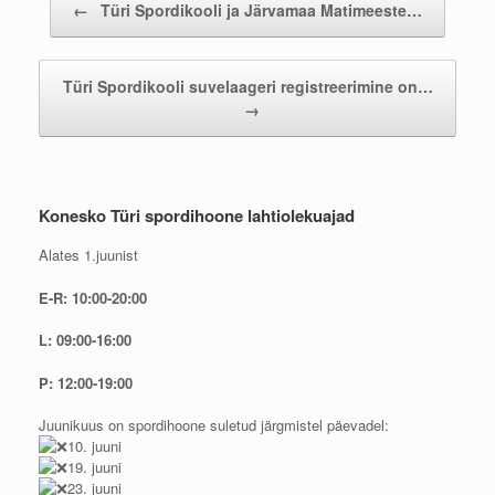
←
Türi Spordikooli ja Järvamaa Matimeeste…
Türi Spordikooli suvelaageri registreerimine on…
→
Konesko Türi spordihoone lahtiolekuajad
Alates 1.juunist
E-R: 10:00-20:00
L: 09:00-16:00
P: 12:00-19:00
Juunikuus on spordihoone suletud järgmistel päevadel:
10. juuni
19. juuni
23. juuni