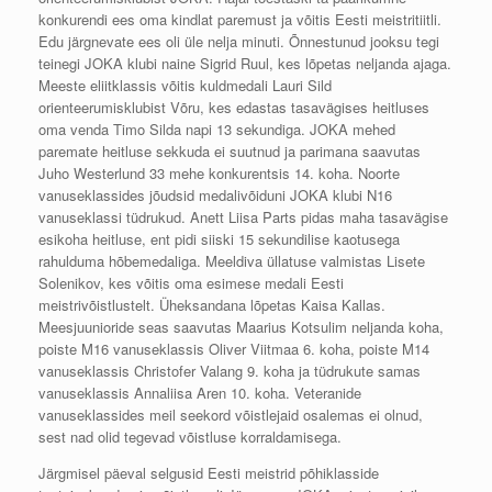
konkurendi ees oma kindlat paremust ja võitis Eesti meistritiitli.
Edu järgnevate ees oli üle nelja minuti. Õnnestunud jooksu tegi
teinegi JOKA klubi naine Sigrid Ruul, kes lõpetas neljanda ajaga.
Meeste eliitklassis võitis kuldmedali Lauri Sild
orienteerumisklubist Võru, kes edastas tasavägises heitluses
oma venda Timo Silda napi 13 sekundiga. JOKA mehed
paremate heitluse sekkuda ei suutnud ja parimana saavutas
Juho Westerlund 33 mehe konkurentsis 14. koha. Noorte
vanuseklassides jõudsid medalivõiduni JOKA klubi N16
vanuseklassi tüdrukud. Anett Liisa Parts pidas maha tasavägise
esikoha heitluse, ent pidi siiski 15 sekundilise kaotusega
rahulduma hõbemedaliga. Meeldiva üllatuse valmistas Lisete
Solenikov, kes võitis oma esimese medali Eesti
meistrivõistlustelt. Üheksandana lõpetas Kaisa Kallas.
Meesjuunioride seas saavutas Maarius Kotsulim neljanda koha,
poiste M16 vanuseklassis Oliver Viitmaa 6. koha, poiste M14
vanuseklassis Christofer Valang 9. koha ja tüdrukute samas
vanuseklassis Annaliisa Aren 10. koha. Veteranide
vanuseklassides meil seekord võistlejaid osalemas ei olnud,
sest nad olid tegevad võistluse korraldamisega.
Järgmisel päeval selgusid Eesti meistrid põhiklasside