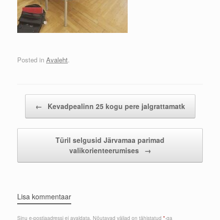
Posted in
Avaleht
.
Post navigation
←
Kevadpealinn 25 kogu pere jalgrattamatk
Türil selgusid Järvamaa parimad
valikorienteerumises
→
Lisa kommentaar
Sinu e-postiaadressi ei avaldata.
Nõutavad väljad on tähistatud
*
-ga