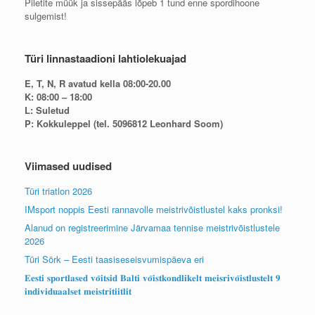
Piletite müük ja sissepääs lõpeb 1 tund enne spordihoone
sulgemist!
Türi linnastaadioni lahtiolekuajad
E, T, N, R avatud kella 08:00-20.00
K: 08:00 – 18:00
L: Suletud
P: Kokkuleppel (tel. 5096812 Leonhard Soom)
Viimased uudised
Türi triatlon 2026
IMsport noppis Eesti rannavolle meistrivõistlustel kaks pronksi!
Alanud on registreerimine Järvamaa tennise meistrivõistlustele
2026
Türi Sörk – Eesti taasiseseisvumispäeva eri
𝐄𝐞𝐬𝐭𝐢 𝐬𝐩𝐨𝐫𝐭𝐥𝐚𝐬𝐞𝐝 𝐯𝐨̃𝐢𝐭𝐬𝐢𝐝 𝐁𝐚𝐥𝐭𝐢 𝐯𝐨̃𝐢𝐬𝐭𝐤𝐨𝐧𝐝𝐥𝐢𝐤𝐞𝐥𝐭 𝐦𝐞𝐢𝐬𝐫𝐢𝐯𝐨̃𝐢𝐬𝐭𝐥𝐮𝐬𝐭𝐞𝐥𝐭 𝟗
𝐢𝐧𝐝𝐢𝐯𝐢𝐝𝐮𝐚𝐚𝐥𝐬𝐞𝐭 𝐦𝐞𝐢𝐬𝐭𝐫𝐢𝐭𝐢𝐢𝐭𝐥𝐢𝐭