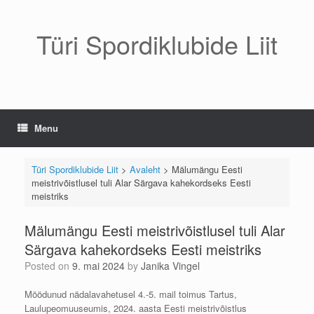
Skip
to
content
Türi Spordiklubide Liit
Menu
Türi Spordiklubide Liit
>
Avaleht
>
Mälumängu Eesti
meistrivõistlusel tuli Alar Särgava kahekordseks Eesti
meistriks
Mälumängu Eesti meistrivõistlusel tuli Alar
Särgava kahekordseks Eesti meistriks
Posted on
9. mai 2024
by
Janika Vingel
Möödunud nädalavahetusel 4.-5. mail toimus Tartus,
Laulupeomuuseumis, 2024. aasta Eesti meistrivõistlus