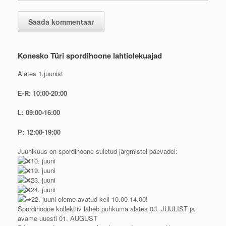
Konesko Türi spordihoone lahtiolekuajad
Alates 1.juunist
E-R: 10:00-20:00
L: 09:00-16:00
P: 12:00-19:00
Juunikuus on spordihoone suletud järgmistel päevadel:
10. juuni
19. juuni
23. juuni
24. juuni
22. juuni oleme avatud kell 10.00-14.00!
Spordihoone kollektiiv läheb puhkuma alates 03. JUULIST ja
avame uuesti 01. AUGUST