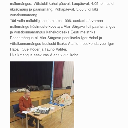
mälumängus. Võisteldi kahel päeval. Laupäeval, 4.05 toimusid
üksikmäng ja paarismäng. Pühapäeval, 5.05 viidi läbi
võistkonnamäng.
Türi valla mäluhiiglane ja alates 1996. aastast Järvamaa
mälumängu küsimuste koostaja Alar Särgava tuli paarismängus
ja võistkonnamängus kahekordseks Eesti meistriks.
Paarismängus oli Alar Särgava paariliseks Igor Habal ja
võistkonnamängus kuulusid lisaks Alarile meeskonda veel Igor
Habal, Ove Põder ja Tauno Vahter.
Üksikmängus saavutas Alar 16.-17. koha