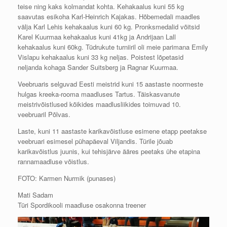
teise ning kaks kolmandat kohta. Kehakaalus kuni 55 kg
saavutas esikoha Karl-Heinrich Kajakas. Hõbemedali maadles
välja Karl Lehis kehakaalus kuni 60 kg. Pronksmedalid võitsid
Karel Kuurmaa kehakaalus kuni 41kg ja Andrijaan Lall
kehakaalus kuni
60kg. Tüdrukute turniiril oli meie parimana Emily
Vislapu kehakaalus kuni 33 kg neljas. Poistest lõpetasid
neljanda kohaga Sander Suitsberg ja Ragnar Kuurmaa.
Veebruaris selguvad Eesti meistrid kuni 15 aastaste noormeste
hulgas kreeka-rooma maadluses Tartus. Täiskasvanute
meistrivõistlused kõikides maadlusliikides toimuvad 10.
veebruaril Põlvas.
Laste, kuni 11 aastaste karikavõistluse esimene etapp peetakse
veebruari esimesel pühapäeval Viljandis. Türile jõuab
karikavõistlus juunis, kui tehisjärve ääres peetaks ühe etapina
rannamaadluse võistlus.
FOTO: Karmen Nurmik (punases)
Mati Sadam
Türi Spordikooli maadluse osakonna treener