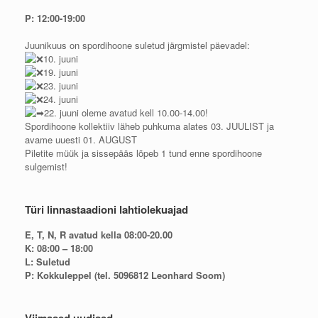
P: 12:00-19:00
Juunikuus on spordihoone suletud järgmistel päevadel:
10. juuni
19. juuni
23. juuni
24. juuni
22. juuni oleme avatud kell 10.00-14.00!
Spordihoone kollektiiv läheb puhkuma alates 03. JUULIST ja
avame uuesti 01. AUGUST
Piletite müük ja sissepääs lõpeb 1 tund enne spordihoone
sulgemist!
Türi linnastaadioni lahtiolekuajad
E, T, N, R avatud kella 08:00-20.00
K: 08:00 – 18:00
L: Suletud
P: Kokkuleppel (tel. 5096812 Leonhard Soom)