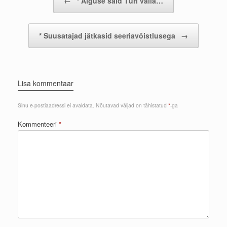
←
* Alguse said Türi valla…
* Suusatajad jätkasid seeriavõistlusega
→
Lisa kommentaar
Sinu e-postiaadressi ei avaldata.
Nõutavad väljad on tähistatud
*
-ga
Kommenteeri
*