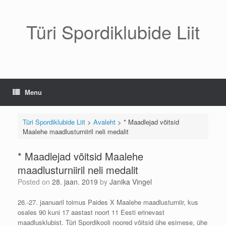
Skip
to
content
Türi Spordiklubide Liit
Menu
Türi Spordiklubide Liit
>
Avaleht
>
* Maadlejad võitsid
Maalehe maadlusturniiril neli medalit
* Maadlejad võitsid Maalehe
maadlusturniiril neli medalit
Posted on
28. jaan. 2019
by
Janika Vingel
26.-27. jaanuaril toimus Paides X Maalehe maadlusturniir, kus
osales 90 kuni 17 aastast noort 11 Eesti erinevast
maadlusklubist. Türi Spordikooli noored võitsid ühe esimese, ühe