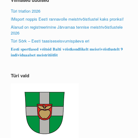
Viimased uudised
Türi triatlon 2026
IMsport noppis Eesti rannavolle meistrivõistlustel kaks pronksi!
Alanud on registreerimine Järvamaa tennise meistrivõistlustele
2026
Türi Sörk – Eesti taasiseseisvumispäeva eri
𝐄𝐞𝐬𝐭𝐢 𝐬𝐩𝐨𝐫𝐭𝐥𝐚𝐬𝐞𝐝 𝐯𝐨̃𝐢𝐭𝐬𝐢𝐝 𝐁𝐚𝐥𝐭𝐢 𝐯𝐨̃𝐢𝐬𝐭𝐤𝐨𝐧𝐝𝐥𝐢𝐤𝐞𝐥𝐭 𝐦𝐞𝐢𝐬𝐫𝐢𝐯𝐨̃𝐢𝐬𝐭𝐥𝐮𝐬𝐭𝐞𝐥𝐭 𝟗
𝐢𝐧𝐝𝐢𝐯𝐢𝐝𝐮𝐚𝐚𝐥𝐬𝐞𝐭 𝐦𝐞𝐢𝐬𝐭𝐫𝐢𝐭𝐢𝐢𝐭𝐥𝐢𝐭
Türi vald