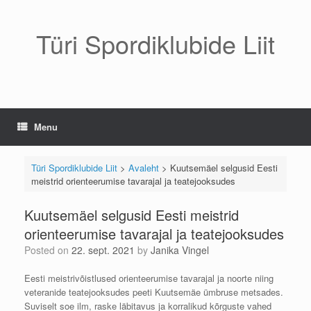
Skip
to
content
Türi Spordiklubide Liit
Menu
Türi Spordiklubide Liit
>
Avaleht
>
Kuutsemäel selgusid Eesti
meistrid orienteerumise tavarajal ja teatejooksudes
Kuutsemäel selgusid Eesti meistrid
orienteerumise tavarajal ja teatejooksudes
Posted on
22. sept. 2021
by
Janika Vingel
Eesti meistrivõistlused orienteerumise tavarajal ja noorte niing
veteranide teatejooksudes peeti Kuutsemäe ümbruse metsades.
Suviselt soe ilm, raske läbitavus ja korralikud kõrguste vahed