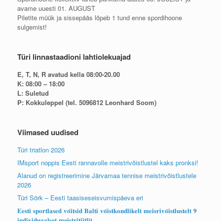
avame uuesti 01. AUGUST
Piletite müük ja sissepääs lõpeb 1 tund enne spordihoone
sulgemist!
Türi linnastaadioni lahtiolekuajad
E, T, N, R avatud kella 08:00-20.00
K: 08:00 – 18:00
L: Suletud
P: Kokkuleppel (tel. 5096812 Leonhard Soom)
Viimased uudised
Türi triatlon 2026
IMsport noppis Eesti rannavolle meistrivõistlustel kaks pronksi!
Alanud on registreerimine Järvamaa tennise meistrivõistlustele
2026
Türi Sörk – Eesti taasiseseisvumispäeva eri
𝐄𝐞𝐬𝐭𝐢 𝐬𝐩𝐨𝐫𝐭𝐥𝐚𝐬𝐞𝐝 𝐯𝐨̃𝐢𝐭𝐬𝐢𝐝 𝐁𝐚𝐥𝐭𝐢 𝐯𝐨̃𝐢𝐬𝐭𝐤𝐨𝐧𝐝𝐥𝐢𝐤𝐞𝐥𝐭 𝐦𝐞𝐢𝐬𝐫𝐢𝐯𝐨̃𝐢𝐬𝐭𝐥𝐮𝐬𝐭𝐞𝐥𝐭 𝟗
𝐢𝐧𝐝𝐢𝐯𝐢𝐝𝐮𝐚𝐚𝐥𝐬𝐞𝐭 𝐦𝐞𝐢𝐬𝐭𝐫𝐢𝐭𝐢𝐢𝐭𝐥𝐢𝐭