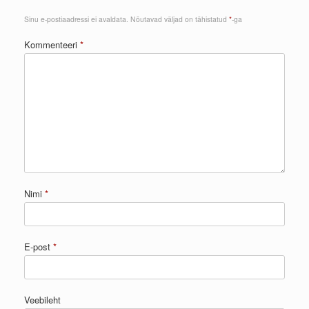
Sinu e-postiaadressi ei avaldata.
Nõutavad väljad on tähistatud
*
-ga
Kommenteeri
*
Nimi
*
E-post
*
Veebileht