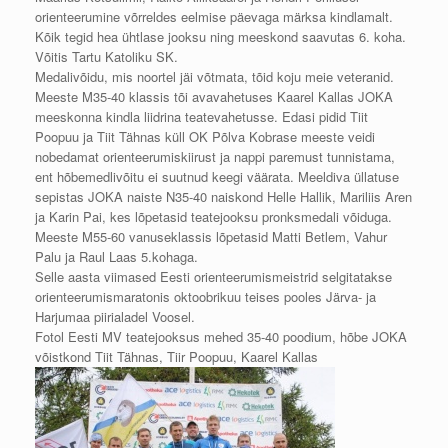
orienteerumine võrreldes eelmise päevaga märksa kindlamalt.
Kõik tegid hea ühtlase jooksu ning meeskond saavutas 6. koha.
Võitis Tartu Katoliku SK.
Medalivõidu, mis noortel jäi võtmata, tõid koju meie veteranid.
Meeste M35-40 klassis tõi avavahetuses Kaarel Kallas JOKA
meeskonna kindla liidrina teatevahetusse. Edasi pidid Tiit
Poopuu ja Tiit Tähnas küll OK Põlva Kobrase meeste veidi
nobedamat orienteerumiskiirust ja nappi paremust tunnistama,
ent hõbemedlivõitu ei suutnud keegi väärata. Meeldiva üllatuse
sepistas JOKA naiste N35-40 naiskond Helle Hallik, Mariliis Aren
ja Karin Pai, kes lõpetasid teatejooksu pronksmedali võiduga.
Meeste M55-60 vanuseklassis lõpetasid Matti Betlem, Vahur
Palu ja Raul Laas 5.kohaga.
Selle aasta viimased Eesti orienteerumismeistrid selgitatakse
orienteerumismaratonis oktoobrikuu teises pooles Järva- ja
Harjumaa piirialadel Voosel.
Fotol Eesti MV teatejooksus mehed 35-40 poodium, hõbe JOKA
võistkond Tiit Tähnas, Tiir Poopuu, Kaarel Kallas