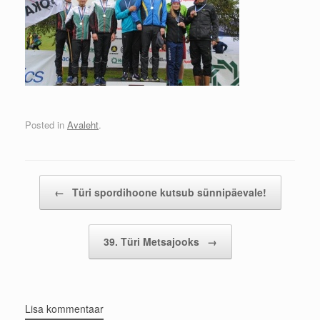
Posted in
Avaleht
.
Post navigation
←
Türi spordihoone kutsub sünnipäevale!
39. Türi Metsajooks
→
Lisa kommentaar