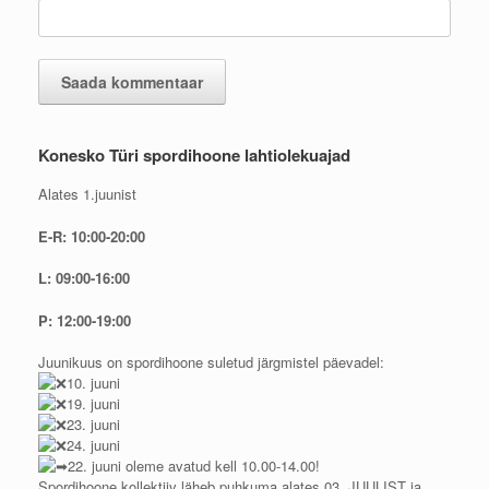
Konesko Türi spordihoone lahtiolekuajad
Alates 1.juunist
E-R: 10:00-20:00
L: 09:00-16:00
P: 12:00-19:00
Juunikuus on spordihoone suletud järgmistel päevadel:
10. juuni
19. juuni
23. juuni
24. juuni
22. juuni oleme avatud kell 10.00-14.00!
Spordihoone kollektiiv läheb puhkuma alates 03. JUULIST ja