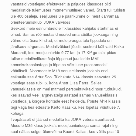
väsitasid võistlejaid efektiivselt ja paljudes klassides olid
medalistide tulemustes mitmeminutilised vahed. Starti tuli tublisti
üle 400 osaleja, sealjuures üle paarikümne oli neist Järvamaa
orienteerumisklubi JOKA värvides.
Seekord meie esinumbreid eliitklassides kahjuks startimas ei
olnud. Samas rõõmustasid noored oma südika jooksuga ning
võime olla üsna kindlad, et meie praegustele tippudele on
järelkasv sirgumas. Medalivõiduni jõudis seekord küll vaid Raiko
Marrandi, kes meejuunioride 9,77 km ja 17 KP-ga rajal pidas
tulise medaliheitluse äsja lõppenud juunioride MMi
koondisekaaslastega ja lõpetas võistluse pronksmedali
vääriliselt. Noormeeste M18 vanuseklassis jooksis end
esikuuikusse Artur Soo. Tüdrukute N14 klassis saavutas 25
võistleja seas tubli 6. koha Anett Liisa Parts. Selles
vanuseklassis on meil mitmeid perspektiivikaid noori tüdrukuid,
kes saavad veel järgnevatelgi aastatel samas vanuseklassis
võistleda ja kõrgete kohtade eest heidelda. Poiste M14 klassis
tegi väga hea etteaste Kerto Kaasiku, kes lõpetas võistluse 7.
kohaga.
Tvapäraselt ei jäänud medalita ka JOKA veteransportlased.
Meeste M35 klass jooksis meesjuunioridega samal rajal ning
seal näitas selget ülemvõimu Kaarel Kallas, kes võitis pea 10