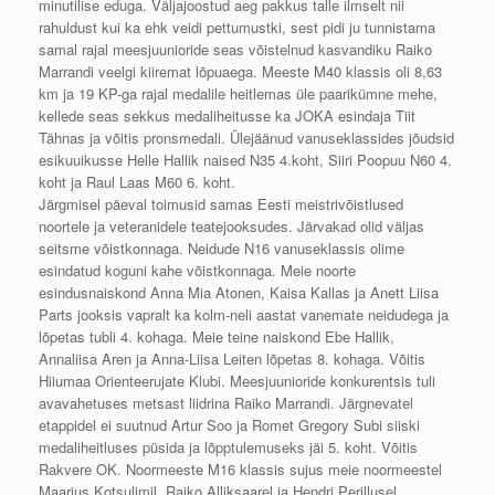
minutilise eduga. Väljajoostud aeg pakkus talle ilmselt nii
rahuldust kui ka ehk veidi pettumustki, sest pidi ju tunnistama
samal rajal meesjuunioride seas võistelnud kasvandiku Raiko
Marrandi veelgi kiiremat lõpuaega. Meeste M40 klassis oli 8,63
km ja 19 KP-ga rajal medalile heitlemas üle paarikümne mehe,
kellede seas sekkus medaliheitusse ka JOKA esindaja Tiit
Tähnas ja võitis pronsmedali. Ülejäänud vanuseklassides jõudsid
esikuuikusse Helle Hallik naised N35 4.koht, Siiri Poopuu N60 4.
koht ja Raul Laas M60 6. koht.
Järgmisel päeval toimusid samas Eesti meistrivõistlused
noortele ja veteranidele teatejooksudes. Järvakad olid väljas
seitsme võistkonnaga. Neidude N16 vanuseklassis olime
esindatud koguni kahe võistkonnaga. Meie noorte
esindusnaiskond Anna Mia Atonen, Kaisa Kallas ja Anett Liisa
Parts jooksis vapralt ka kolm-neli aastat vanemate neidudega ja
lõpetas tubli 4. kohaga. Meie teine naiskond Ebe Hallik,
Annaliisa Aren ja Anna-Liisa Leiten lõpetas 8. kohaga. Võitis
Hiiumaa Orienteerujate Klubi. Meesjuunioride konkurentsis tuli
avavahetuses metsast liidrina Raiko Marrandi. Järgnevatel
etappidel ei suutnud Artur Soo ja Romet Gregory Subi siiski
medaliheitluses püsida ja lõpptulemuseks jäi 5. koht. Võitis
Rakvere OK. Noormeeste M16 klassis sujus meie noormeestel
Maarius Kotsulimil, Raiko Alliksaarel ja Hendri Perillusel