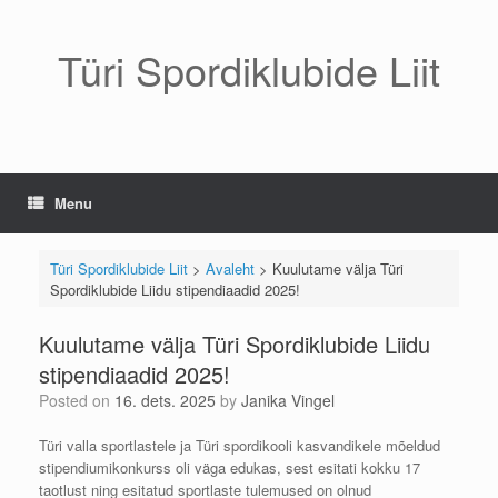
Skip
to
content
Türi Spordiklubide Liit
Menu
Türi Spordiklubide Liit
>
Avaleht
>
Kuulutame välja Türi
Spordiklubide Liidu stipendiaadid 2025!
Kuulutame välja Türi Spordiklubide Liidu
stipendiaadid 2025!
Posted on
16. dets. 2025
by
Janika Vingel
Türi valla sportlastele ja Türi spordikooli kasvandikele mõeldud
stipendiumikonkurss oli väga edukas, sest esitati kokku 17
taotlust ning esitatud sportlaste tulemused on olnud