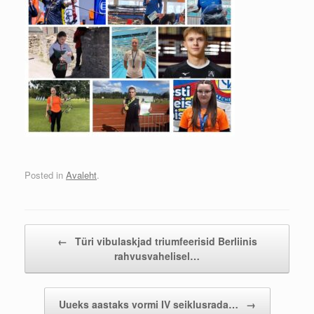
Posted in
Avaleht
.
Post navigation
←
Türi vibulaskjad triumfeerisid Berliinis
rahvusvahelisel…
Uueks aastaks vormi IV seiklusrada…
→