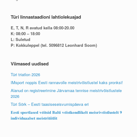
Türi linnastaadioni lahtiolekuajad
E, T, N, R avatud kella 08:00-20.00
K: 08:00 – 18:00
L: Suletud
P: Kokkuleppel (tel. 5096812 Leonhard Soom)
Viimased uudised
Türi triatlon 2026
IMsport noppis Eesti rannavolle meistrivõistlustel kaks pronksi!
Alanud on registreerimine Järvamaa tennise meistrivõistlustele
2026
Türi Sörk – Eesti taasiseseisvumispäeva eri
𝐄𝐞𝐬𝐭𝐢 𝐬𝐩𝐨𝐫𝐭𝐥𝐚𝐬𝐞𝐝 𝐯𝐨̃𝐢𝐭𝐬𝐢𝐝 𝐁𝐚𝐥𝐭𝐢 𝐯𝐨̃𝐢𝐬𝐭𝐤𝐨𝐧𝐝𝐥𝐢𝐤𝐞𝐥𝐭 𝐦𝐞𝐢𝐬𝐫𝐢𝐯𝐨̃𝐢𝐬𝐭𝐥𝐮𝐬𝐭𝐞𝐥𝐭 𝟗
𝐢𝐧𝐝𝐢𝐯𝐢𝐝𝐮𝐚𝐚𝐥𝐬𝐞𝐭 𝐦𝐞𝐢𝐬𝐭𝐫𝐢𝐭𝐢𝐢𝐭𝐥𝐢𝐭