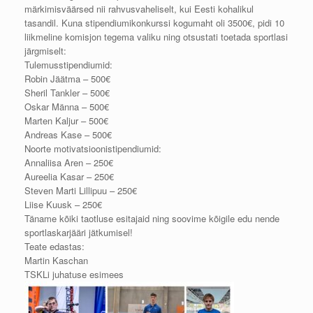
märkimisväärsed nii rahvusvaheliselt, kui Eesti kohalikul
tasandil. Kuna stipendiumikonkurssi kogumaht oli 3500€, pidi 10
liikmeline komisjon tegema valiku ning otsustati toetada sportlasi
järgmiselt:
Tulemusstipendiumid:
Robin Jäätma – 500€
Sheril Tankler – 500€
Oskar Männa – 500€
Marten Kaljur – 500€
Andreas Kase – 500€
Noorte motivatsioonistipendiumid:
Annaliisa Aren – 250€
Aureelia Kasar – 250€
Steven Marti Lillipuu – 250€
Liise Kuusk – 250€
Täname kõiki taotluse esitajaid ning soovime kõigile edu nende
sportlaskarjääri jätkumisel!
Teate edastas:
Martin Kaschan
TSKLi juhatuse esimees