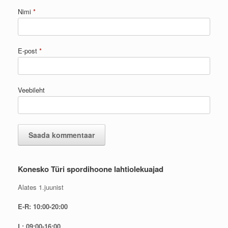
Nimi
*
E-post
*
Veebileht
Konesko Türi spordihoone lahtiolekuajad
Alates 1.juunist
E-R: 10:00-20:00
L: 09:00-16:00