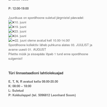
P: 12:00-19:00
Juunikuus on spordihoone suletud järgmistel päevadel:
10. juuni
19. juuni
23. juuni
24. juuni
22. juuni oleme avatud kell 10.00-14.00!
Spordihoone kollektiiv läheb puhkuma alates 03. JUULIST ja
avame uuesti 01. AUGUST
Piletite müük ja sissepääs lõpeb 1 tund enne spordihoone
sulgemist!
Türi linnastaadioni lahtiolekuajad
E, T, N, R avatud kella 08:00-20.00
K: 08:00 – 18:00
L: Suletud
P: Kokkuleppel (tel. 5096812 Leonhard Soom)