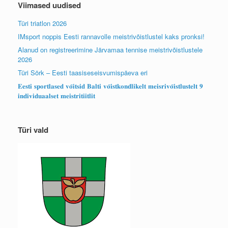
Viimased uudised
Türi triatlon 2026
IMsport noppis Eesti rannavolle meistrivõistlustel kaks pronksi!
Alanud on registreerimine Järvamaa tennise meistrivõistlustele
2026
Türi Sörk – Eesti taasiseseisvumispäeva eri
𝐄𝐞𝐬𝐭𝐢 𝐬𝐩𝐨𝐫𝐭𝐥𝐚𝐬𝐞𝐝 𝐯𝐨̃𝐢𝐭𝐬𝐢𝐝 𝐁𝐚𝐥𝐭𝐢 𝐯𝐨̃𝐢𝐬𝐭𝐤𝐨𝐧𝐝𝐥𝐢𝐤𝐞𝐥𝐭 𝐦𝐞𝐢𝐬𝐫𝐢𝐯𝐨̃𝐢𝐬𝐭𝐥𝐮𝐬𝐭𝐞𝐥𝐭 𝟗
𝐢𝐧𝐝𝐢𝐯𝐢𝐝𝐮𝐚𝐚𝐥𝐬𝐞𝐭 𝐦𝐞𝐢𝐬𝐭𝐫𝐢𝐭𝐢𝐢𝐭𝐥𝐢𝐭
Türi vald