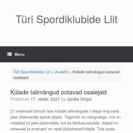
Skip
to
content
Türi Spordiklubide Liit
Menu
Türi Spordiklubide Liit
>
Avaleht
>
Külade talimängud ootavad
osalejaid
Külade talimängud ootavad osalejaid
Posted on
17. veebr. 2021
by
Janika Vingel
21.veebruaril toimub taas külade talimängude I etapp ning seda
juba üheksandat aastat järjest. Tegemist on mängudega, mis on
mõeldud nii pere pisematele, kui ka täiskasvanutele. Alasid on
erinevaid ja enamasti on need jõukohased kõigile. Tule osale