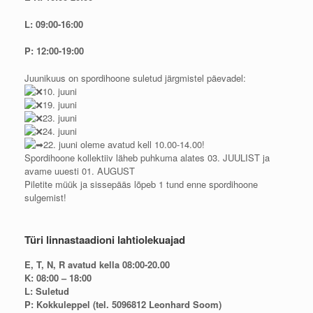
L: 09:00-16:00
P: 12:00-19:00
Juunikuus on spordihoone suletud järgmistel päevadel:
10. juuni
19. juuni
23. juuni
24. juuni
22. juuni oleme avatud kell 10.00-14.00!
Spordihoone kollektiiv läheb puhkuma alates 03. JUULIST ja
avame uuesti 01. AUGUST
Piletite müük ja sissepääs lõpeb 1 tund enne spordihoone
sulgemist!
Türi linnastaadioni lahtiolekuajad
E, T, N, R avatud kella 08:00-20.00
K: 08:00 – 18:00
L: Suletud
P: Kokkuleppel (tel. 5096812 Leonhard Soom)