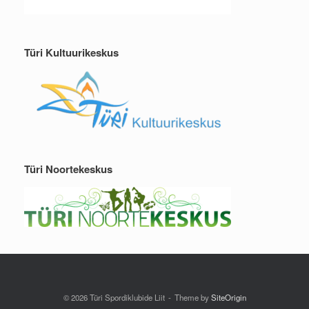
Türi Kultuurikeskus
Türi Noortekeskus
© 2026 Türi Spordiklubide Liit
Theme by
SiteOrigin