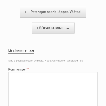
Post navigation
←
Petanque seeria lõppes Väätsal
TÖÖPAKKUMINE
→
Lisa kommentaar
Sinu e-postiaadressi ei avaldata.
Nõutavad väljad on tähistatud
*
-ga
Kommenteeri
*