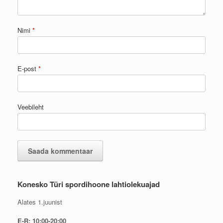
Nimi
*
E-post
*
Veebileht
Konesko Türi spordihoone lahtiolekuajad
Alates 1.juunist
E-R: 10:00-20:00