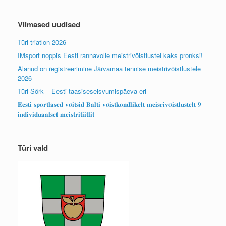
Viimased uudised
Türi triatlon 2026
IMsport noppis Eesti rannavolle meistrivõistlustel kaks pronksi!
Alanud on registreerimine Järvamaa tennise meistrivõistlustele
2026
Türi Sörk – Eesti taasiseseisvumispäeva eri
𝐄𝐞𝐬𝐭𝐢 𝐬𝐩𝐨𝐫𝐭𝐥𝐚𝐬𝐞𝐝 𝐯𝐨̃𝐢𝐭𝐬𝐢𝐝 𝐁𝐚𝐥𝐭𝐢 𝐯𝐨̃𝐢𝐬𝐭𝐤𝐨𝐧𝐝𝐥𝐢𝐤𝐞𝐥𝐭 𝐦𝐞𝐢𝐬𝐫𝐢𝐯𝐨̃𝐢𝐬𝐭𝐥𝐮𝐬𝐭𝐞𝐥𝐭 𝟗
𝐢𝐧𝐝𝐢𝐯𝐢𝐝𝐮𝐚𝐚𝐥𝐬𝐞𝐭 𝐦𝐞𝐢𝐬𝐭𝐫𝐢𝐭𝐢𝐢𝐭𝐥𝐢𝐭
Türi vald