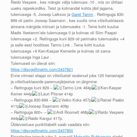
Raido Vespere , kes mängis välja tulemuse -10 , mis on ühtlasi
uueks rajarekordiks. Teist ja kolmandat kohta jäid jagama,
tulemusega -5, Joosep Laiksoo ja
Garel Tamm
. Reitinguga 830-
899 oli parim Joosep Saamann , kes suutis oma võistlusklassis
ainsana mängida miinust ja tulemuseks -1. Teine koht kuulus
Madis Veetamm’ele tulemusega 0 ja kolmas oli Siim Paapsi
tulemusega +2. Reitinguga kuni 829 oli parimaks tulemuseks +4
ja selle eest hoolitses Tarmo Link . Teine koht kuulus
tulemusega +9 Ken-Kaspar Kernerile ja kolmas oli sama
tulemusega Inga Laur .
Tulemused on üleval siin:
https://discgolfmetrix.com/2437821
Enne viimast etappi on võistlustel osalenud juba 125 harrastajat
ja võistlusklasside paremusjärjestus on järgmine:
– Reitinguga kuni 829 –
Tarmo Link 464p
Ken-Kaspar
Kerner 444p
Lauri Piisner 414p
– Reitinguga 830-899 –
Veiko Koks 457p
Rainel Paabo
411p
Joosep Saamann 409p
– Reitinguga 900+ –
Ardi Roomelt 468p
Raido Vespere
444p
Raido Kangur 417p.
Üldarvestuse punktitabelit saab vaadata siin:
https://discgolfmetrix.com/2437800
Finaalmäng toimub juba 2. augustil
Metsajõe Puhkemaja
aladel,