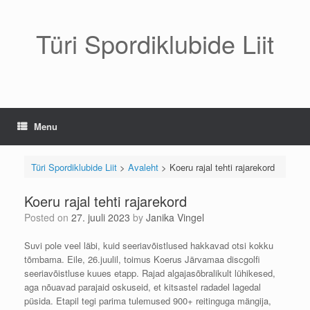
Skip
to
content
Türi Spordiklubide Liit
Menu
Türi Spordiklubide Liit
>
Avaleht
>
Koeru rajal tehti rajarekord
Koeru rajal tehti rajarekord
Posted on
27. juuli 2023
by
Janika Vingel
Suvi pole veel läbi, kuid seeriavõistlused hakkavad otsi kokku
tõmbama. Eile, 26.juulil, toimus Koerus Järvamaa discgolfi
seeriavõistluse kuues etapp. Rajad algajasõbralikult lühikesed,
aga nõuavad parajaid oskuseid, et kitsastel radadel lagedal
püsida. Etapil tegi parima tulemused 900+ reitinguga mängija,