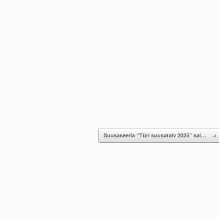
Suusaseeria “Türi suusatalv 2025” sai…
→