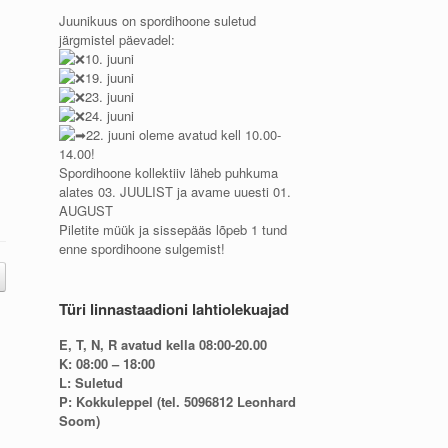
Juunikuus on spordihoone suletud
järgmistel päevadel:
10. juuni
19. juuni
23. juuni
24. juuni
22. juuni oleme avatud kell 10.00-
14.00!
Spordihoone kollektiiv läheb puhkuma
alates 03. JUULIST ja avame uuesti 01.
AUGUST
Piletite müük ja sissepääs lõpeb 1 tund
enne spordihoone sulgemist!
Türi linnastaadioni lahtiolekuajad
E, T, N, R avatud kella 08:00-20.00
K: 08:00 – 18:00
L: Suletud
P: Kokkuleppel (tel. 5096812 Leonhard
Soom)