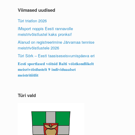
Viimased uudised
Türi triatlon 2026
IMsport noppis Eesti rannavolle
meistrivõistlustel kaks pronksi!
Alanud on registreerimine Järvamaa tennise
meistrivõistlustele 2026
Türi Sörk – Eesti taasiseseisvumispäeva eri
𝐄𝐞𝐬𝐭𝐢 𝐬𝐩𝐨𝐫𝐭𝐥𝐚𝐬𝐞𝐝 𝐯𝐨̃𝐢𝐭𝐬𝐢𝐝 𝐁𝐚𝐥𝐭𝐢 𝐯𝐨̃𝐢𝐬𝐭𝐤𝐨𝐧𝐝𝐥𝐢𝐤𝐞𝐥𝐭
𝐦𝐞𝐢𝐬𝐫𝐢𝐯𝐨̃𝐢𝐬𝐭𝐥𝐮𝐬𝐭𝐞𝐥𝐭 𝟗 𝐢𝐧𝐝𝐢𝐯𝐢𝐝𝐮𝐚𝐚𝐥𝐬𝐞𝐭
𝐦𝐞𝐢𝐬𝐭𝐫𝐢𝐭𝐢𝐢𝐭𝐥𝐢𝐭
Türi vald