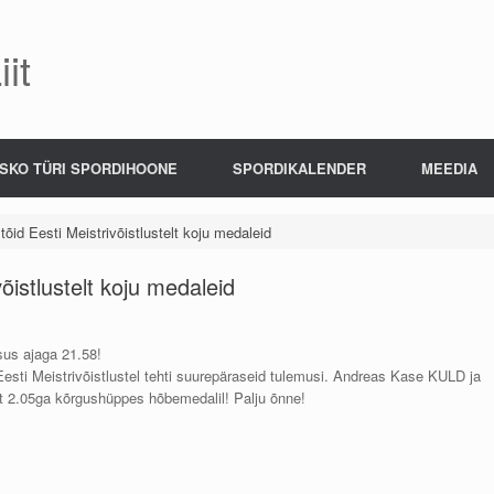
it
SKO TÜRI SPORDIHOONE
SPORDIKALENDER
MEEDIA
tõid Eesti Meistrivõistlustelt koju medaleid
õistlustelt koju medaleid
us ajaga 21.58!
sti Meistrivõistlustel tehti suurepäraseid tulemusi. Andreas Kase KULD ja
t 2.05ga kõrgushüppes hõbemedalil! Palju õnne!