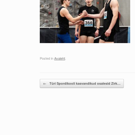
Posted in
Avaleht
.
Post navigation
←
Türi Spordikooli kasvandikud osalesid Zirk…