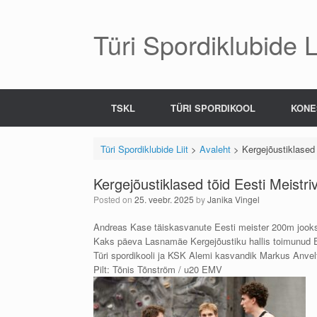
Skip
to
content
Türi Spordiklubide Li
TSKL
TÜRI SPORDIKOOL
KONE
Türi Spordiklubide Liit
>
Avaleht
>
Kergejõustiklased 
Kergejõustiklased tõid Eesti Meistriv
Posted on
25. veebr. 2025
by
Janika Vingel
Andreas Kase täiskasvanute Eesti meister 200m jooks
Kaks päeva Lasnamäe Kergejõustiku hallis toimunud Ee
Türi spordikooli ja KSK Alemi kasvandik Markus Anvel
Pilt: Tõnis Tõnström / u20 EMV