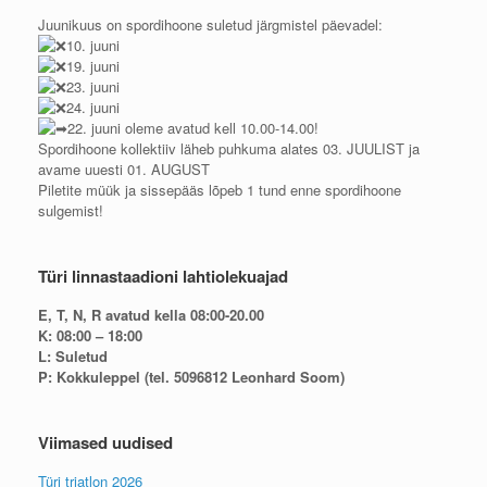
Juunikuus on spordihoone suletud järgmistel päevadel:
10. juuni
19. juuni
23. juuni
24. juuni
22. juuni oleme avatud kell 10.00-14.00!
Spordihoone kollektiiv läheb puhkuma alates 03. JUULIST ja
avame uuesti 01. AUGUST
Piletite müük ja sissepääs lõpeb 1 tund enne spordihoone
sulgemist!
Türi linnastaadioni lahtiolekuajad
E, T, N, R avatud kella 08:00-20.00
K: 08:00 – 18:00
L: Suletud
P: Kokkuleppel (tel. 5096812 Leonhard Soom)
Viimased uudised
Türi triatlon 2026