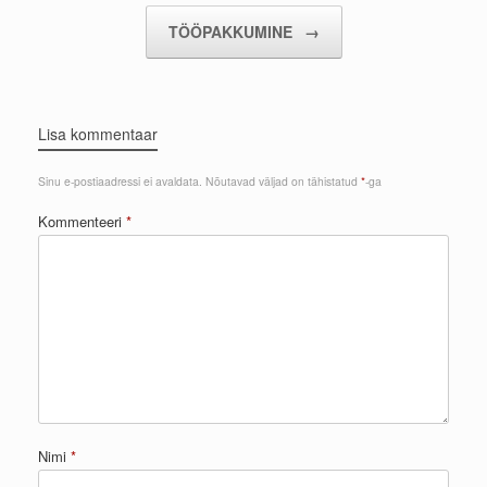
TÖÖPAKKUMINE
→
Lisa kommentaar
Sinu e-postiaadressi ei avaldata.
Nõutavad väljad on tähistatud
*
-ga
Kommenteeri
*
Nimi
*