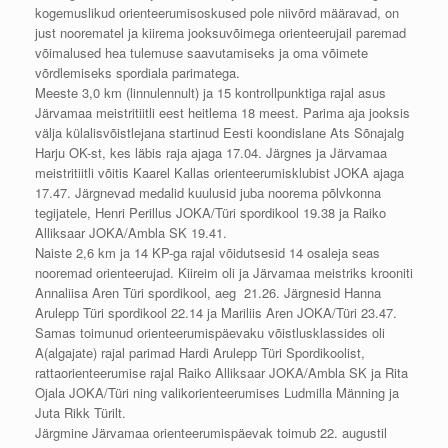
kogemuslikud orienteerumisoskused pole niivõrd määravad, on
just noorematel ja kiirema jooksuvõimega orienteerujail paremad
võimalused hea tulemuse saavutamiseks ja oma võimete
võrdlemiseks spordiala parimatega.
Meeste 3,0 km (linnulennult) ja 15 kontrollpunktiga rajal asus
Järvamaa meistritiitli eest heitlema 18 meest. Parima aja jooksis
välja külalisvõistlejana startinud Eesti koondislane Ats Sõnajalg
Harju OK-st, kes läbis raja ajaga 17.04. Järgnes ja Järvamaa
meistritiitli võitis Kaarel Kallas orienteerumisklubist JOKA ajaga
17.47. Järgnevad medalid kuulusid juba noorema põlvkonna
tegijatele, Henri Perillus JOKA/Türi spordikool 19.38 ja Raiko
Alliksaar JOKA/Ambla SK 19.41.
Naiste 2,6 km ja 14 KP-ga rajal võidutsesid 14 osaleja seas
nooremad orienteerujad. Kiireim oli ja Järvamaa meistriks krooniti
Annaliisa Aren Türi spordikool, aeg 21.26. Järgnesid Hanna
Arulepp Türi spordikool 22.14 ja Mariliis Aren JOKA/Türi 23.47.
Samas toimunud orienteerumispäevaku võistlusklassides oli
A(algajate) rajal parimad Hardi Arulepp Türi Spordikoolist,
rattaorienteerumise rajal Raiko Alliksaar JOKA/Ambla SK ja Rita
Ojala JOKA/Türi ning valikorienteerumises Ludmilla Männing ja
Juta Rikk Türilt.
Järgmine Järvamaa orienteerumispäevak toimub 22. augustil