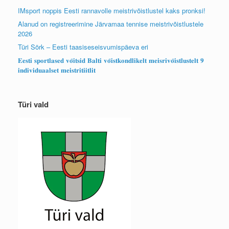
IMsport noppis Eesti rannavolle meistrivõistlustel kaks pronksi!
Alanud on registreerimine Järvamaa tennise meistrivõistlustele
2026
Türi Sörk – Eesti taasiseseisvumispäeva eri
𝐄𝐞𝐬𝐭𝐢 𝐬𝐩𝐨𝐫𝐭𝐥𝐚𝐬𝐞𝐝 𝐯𝐨̃𝐢𝐭𝐬𝐢𝐝 𝐁𝐚𝐥𝐭𝐢 𝐯𝐨̃𝐢𝐬𝐭𝐤𝐨𝐧𝐝𝐥𝐢𝐤𝐞𝐥𝐭 𝐦𝐞𝐢𝐬𝐫𝐢𝐯𝐨̃𝐢𝐬𝐭𝐥𝐮𝐬𝐭𝐞𝐥𝐭 𝟗
𝐢𝐧𝐝𝐢𝐯𝐢𝐝𝐮𝐚𝐚𝐥𝐬𝐞𝐭 𝐦𝐞𝐢𝐬𝐭𝐫𝐢𝐭𝐢𝐢𝐭𝐥𝐢𝐭
Türi vald