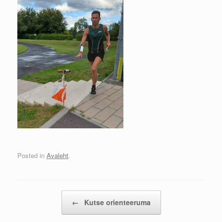
Posted in
Avaleht
.
Post navigation
←
Kutse orienteeruma