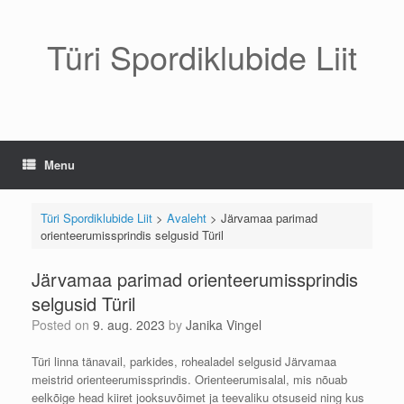
Skip
to
content
Türi Spordiklubide Liit
Menu
Türi Spordiklubide Liit
>
Avaleht
>
Järvamaa parimad
orienteerumissprindis selgusid Türil
Järvamaa parimad orienteerumissprindis
selgusid Türil
Posted on
9. aug. 2023
by
Janika Vingel
Türi linna tänavail, parkides, rohealadel selgusid Järvamaa
meistrid orienteerumissprindis. Orienteerumisalal, mis nõuab
eelkõige head kiiret jooksuvõimet ja teevaliku otsuseid ning kus