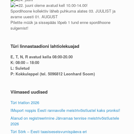
22. juuni oleme avatud kell 10.00-14.00!
Spordihoone kollektiiv läheb puhkuma alates 03. JUULIST ja
avame uuesti 01. AUGUST
Piletite müük ja sissepääs lõpeb 1 tund enne spordihoone
sulgemist!
Türi linnastaadioni lahtiolekuajad
E, T, N, R avatud kella 08:00-20.00
K: 08:00 – 18:00
L: Suletud
P: Kokkuleppel (tel. 5096812 Leonhard Soom)
Viimased uudised
Türi triatlon 2026
IMsport noppis Eesti rannavolle meistrivõistlustel kaks pronksi!
Alanud on registreerimine Järvamaa tennise meistrivõistlustele
2026
Türi Sörk – Eesti taasiseseisvumispäeva eri