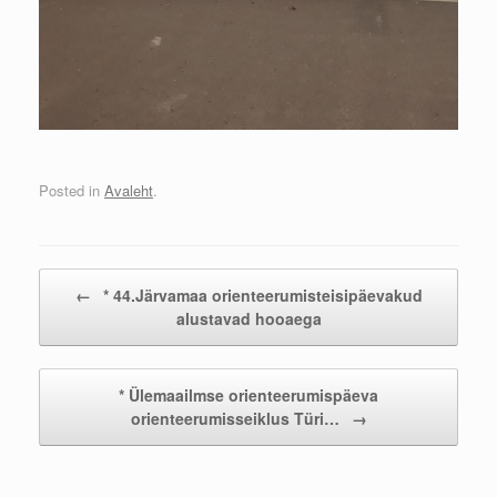
Posted in
Avaleht
.
Post navigation
←
* 44.Järvamaa orienteerumisteisipäevakud
alustavad hooaega
* Ülemaailmse orienteerumispäeva
orienteerumisseiklus Türi…
→