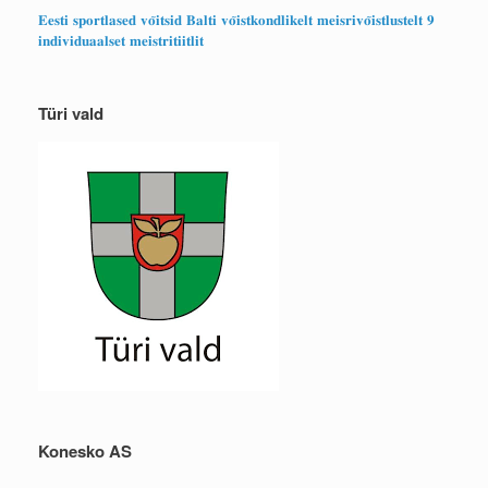
𝐄𝐞𝐬𝐭𝐢 𝐬𝐩𝐨𝐫𝐭𝐥𝐚𝐬𝐞𝐝 𝐯𝐨̃𝐢𝐭𝐬𝐢𝐝 𝐁𝐚𝐥𝐭𝐢 𝐯𝐨̃𝐢𝐬𝐭𝐤𝐨𝐧𝐝𝐥𝐢𝐤𝐞𝐥𝐭 𝐦𝐞𝐢𝐬𝐫𝐢𝐯𝐨̃𝐢𝐬𝐭𝐥𝐮𝐬𝐭𝐞𝐥𝐭 𝟗
𝐢𝐧𝐝𝐢𝐯𝐢𝐝𝐮𝐚𝐚𝐥𝐬𝐞𝐭 𝐦𝐞𝐢𝐬𝐭𝐫𝐢𝐭𝐢𝐢𝐭𝐥𝐢𝐭
Türi vald
Konesko AS