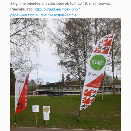
Järgmine orienteerumisteisipäevak toimub 19. mail Keavas.
Päevaku info
http://orvand.ee/index.
php?
page=94&article_id=271&
action=article