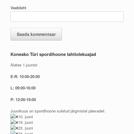
Veebileht
Konesko Türi spordihoone lahtiolekuajad
Alates 1.juunist
E-R: 10:00-20:00
L: 09:00-16:00
P: 12:00-19:00
Juunikuus on spordihoone suletud järgmistel päevadel:
10. juuni
19. juuni
23. juuni
24. juuni