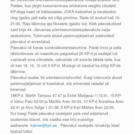
Paides, kus järgiti koroonaviiruse eriolukorra reeglite nõudeid.
KP-dega kaart oli kättesaadav JOKA kodulehel ja facebookis
ning igaüks pidi selle ise välja printima. Rada oli avatud kell 10-
21:00. Raja läbimise aja fikseeris igaüks ise. Kõik päevakulised
said kirja 44. Järvamaa orienteerumisteisipäevakute sarja
osaluskorra. Tulemuste alusel paremusjärjestust seekordsel
päevakul ei arvestatud.
Päevakul oli kavas sundvalikorienteerumine. Paide linna ja selle
lähiümbruses oli maastikule paigutatud 20 KP-d ja osalejal tuli
vastavalt oma võimetele, oskustele või soovile läbida rada, kus
oli kas 18, 15, 10 või 5 KP-d. Muidugi oli lubatud ka kõigi KP-de
läbimine.
Päevakul osales 54 orienteerumishuvilist. Kuigi tulemuste alusel
paremusjärjestust ei koostatud, siis erinevatel radadel oli
kiiremad:
18KP-d Martin Tampuu 47:47 ja Ester Marjapuu 1:13:41, 15-KP-
d Vahur Palu 52:00 ja Mariliis Aren 54:04, 10 KP-d Annaliisa Aren
42:41 ja Aivo Selge 1:01:38, 5 KP-d Karl Märten Aren 22:00.
Kui keegi Paide päevakul osalejaist pole veel edastanud
osalemise teavet, siis saatke see info e-postiga
aadressile
kalmer@tyri.ee
. Päevakul osalejate nimekirja leiad
lisatud failist.