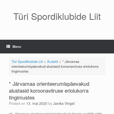
Skip
to
content
Türi Spordiklubide Liit
Menu
Türi Spordiklubide Liit
>
Avaleht
>
* Järvamaa
orienteerumispäevakud alustasid koroonaviiruse eriolukorra
tingimustes
* Järvamaa orienteerumispäevakud
alustasid koroonaviiruse eriolukorra
tingimustes
Posted on
13. mai 2020
by
Janika Vingel
44. Järvamaa orienteerumisteisipäevakute hooaja avalöök tehti