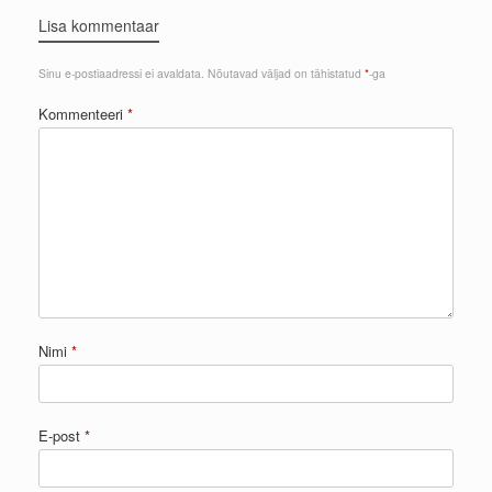
Lisa kommentaar
Sinu e-postiaadressi ei avaldata.
Nõutavad väljad on tähistatud
*
-ga
Kommenteeri
*
Nimi
*
E-post
*