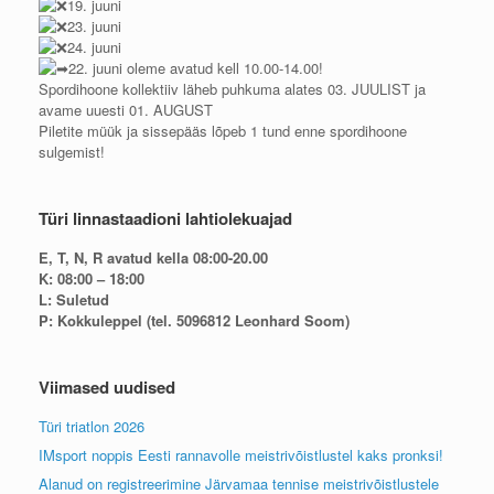
19. juuni
23. juuni
24. juuni
22. juuni oleme avatud kell 10.00-14.00!
Spordihoone kollektiiv läheb puhkuma alates 03. JUULIST ja
avame uuesti 01. AUGUST
Piletite müük ja sissepääs lõpeb 1 tund enne spordihoone
sulgemist!
Türi linnastaadioni lahtiolekuajad
E, T, N, R avatud kella 08:00-20.00
K: 08:00 – 18:00
L: Suletud
P: Kokkuleppel (tel. 5096812 Leonhard Soom)
Viimased uudised
Türi triatlon 2026
IMsport noppis Eesti rannavolle meistrivõistlustel kaks pronksi!
Alanud on registreerimine Järvamaa tennise meistrivõistlustele