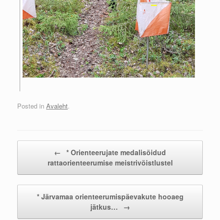
Posted in
Avaleht
.
Post navigation
←
* Orienteerujate medalisõidud
rattaorienteerumise meistrivõistlustel
* Järvamaa orienteerumispäevakute hooaeg
jätkus…
→