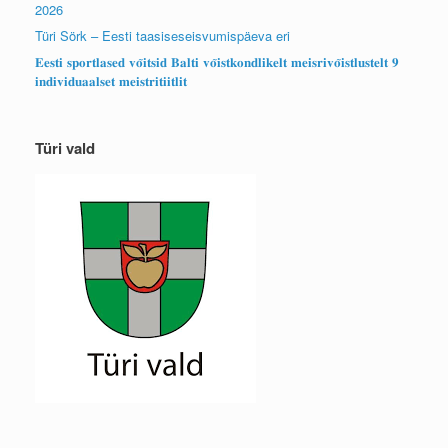
2026
Türi Sörk – Eesti taasiseseisvumispäeva eri
𝐄𝐞𝐬𝐭𝐢 𝐬𝐩𝐨𝐫𝐭𝐥𝐚𝐬𝐞𝐝 𝐯𝐨̃𝐢𝐭𝐬𝐢𝐝 𝐁𝐚𝐥𝐭𝐢 𝐯𝐨̃𝐢𝐬𝐭𝐤𝐨𝐧𝐝𝐥𝐢𝐤𝐞𝐥𝐭 𝐦𝐞𝐢𝐬𝐫𝐢𝐯𝐨̃𝐢𝐬𝐭𝐥𝐮𝐬𝐭𝐞𝐥𝐭 𝟗
𝐢𝐧𝐝𝐢𝐯𝐢𝐝𝐮𝐚𝐚𝐥𝐬𝐞𝐭 𝐦𝐞𝐢𝐬𝐭𝐫𝐢𝐭𝐢𝐢𝐭𝐥𝐢𝐭
Türi vald