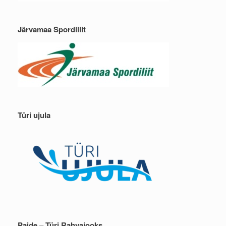
Järvamaa Spordiliit
Türi ujula
Paide – Türi Rahvajooks