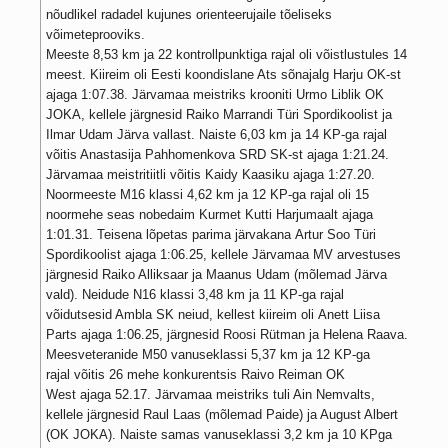
nõudlikel radadel kujunes orienteerujaile tõeliseks
võimeteprooviks.
Meeste 8,53 km ja 22 kontrollpunktiga rajal oli võistlustules 14
meest. Kiireim oli Eesti koondislane Ats sõnajalg Harju OK-st
ajaga 1:07.38. Järvamaa meistriks krooniti Urmo Liblik OK
JOKA, kellele järgnesid Raiko Marrandi Türi Spordikoolist ja
Ilmar Udam Järva vallast. Naiste 6,03 km ja 14 KP-ga rajal
võitis Anastasija Pahhomenkova SRD SK-st ajaga 1:21.24.
Järvamaa meistritiitli võitis Kaidy Kaasiku ajaga 1:27.20.
Noormeeste M16 klassi 4,62 km ja 12 KP-ga rajal oli 15
noormehe seas nobedaim Kurmet Kutti Harjumaalt ajaga
1:01.31. Teisena lõpetas parima järvakana Artur Soo Türi
Spordikoolist ajaga 1:06.25, kellele Järvamaa MV arvestuses
järgnesid Raiko Alliksaar ja Maanus Udam (mõlemad Järva
vald). Neidude N16 klassi 3,48 km ja 11 KP-ga rajal
võidutsesid Ambla SK neiud, kellest kiireim oli Anett Liisa
Parts ajaga 1:06.25, järgnesid Roosi Rütman ja Helena Raava.
Meesveteranide M50 vanuseklassi 5,37 km ja 12 KP-ga
rajal võitis 26 mehe konkurentsis Raivo Reiman OK
West ajaga 52.17. Järvamaa meistriks tuli Ain Nemvalts,
kellele järgnesid Raul Laas (mõlemad Paide) ja August Albert
(OK JOKA). Naiste samas vanuseklassi 3,2 km ja 10 KPga