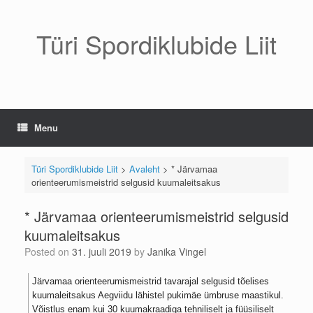
Skip
to
content
Türi Spordiklubide Liit
Menu
Türi Spordiklubide Liit
>
Avaleht
>
* Järvamaa
orienteerumismeistrid selgusid kuumaleitsakus
* Järvamaa orienteerumismeistrid selgusid
kuumaleitsakus
Posted on
31. juuli 2019
by
Janika Vingel
Järvamaa orienteerumismeistrid tavarajal selgusid tõelises
kuumaleitsakus Aegviidu lähistel pukimäe ümbruse maastikul.
Võistlus enam kui 30 kuumakraadiga tehniliselt ja füüsiliselt