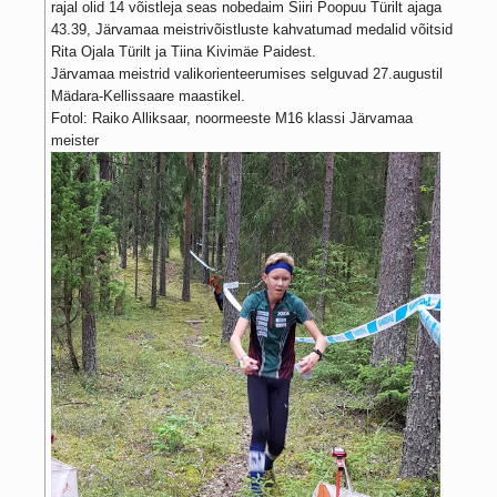
rajal olid 14 võistleja seas nobedaim Siiri Poopuu Türilt ajaga
43.39, Järvamaa meistrivõistluste kahvatumad medalid võitsid
Rita Ojala Türilt ja Tiina Kivimäe Paidest.
Järvamaa meistrid valikorienteerumises selguvad 27.augustil
Mädara-Kellissaare maastikel.
Fotol: Raiko Alliksaar, noormeeste M16 klassi Järvamaa
meister