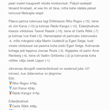
paari meetri kauguselt nõudis kordusviset. Paljud osalejad
tänasid ilmataati, et see ilm oli täna, mitte kahe nädala pärast
toimuval Metsajõe etapil.
Päeva parima tulemuse tegi Eliitklassis Riho Rogov (-15), teine
oli Jüri Ka
rus (-13) ja kolmas Raido Kangur (-12). Edasijõudnute
klassis võidutses Taavet Raasik (-10), teine oli Carlis Rõkk (-7)
ja kolmas Ivar Kald (-5). Harrastajatel oli parimaks tulemuseks
-4, mille mängisid välja Martin Uudeküll ja Egert Selge, kuid
visete võrdulusel sai parema koha siiski Egert Selge. Kolmanda
kohaga pidi leppima Joonas Roots (-3). Algajates oli parim Arne
Reinberg (-4), teine oli Vadim Gritšenko (-2) ja kolmanda koha
võitles välja Jarek Lippur (-1).
Järvamaa discgolfi seeriavõistlusel on osalenud juba 127
inimest, kus üldarvestus on järgmine:
Eliit:
Riho Rogov 476p.
Jüri Karus 424p.
Raido Kangur 415p.
Edasijõudnud:
Carlis Rõkk 438p.