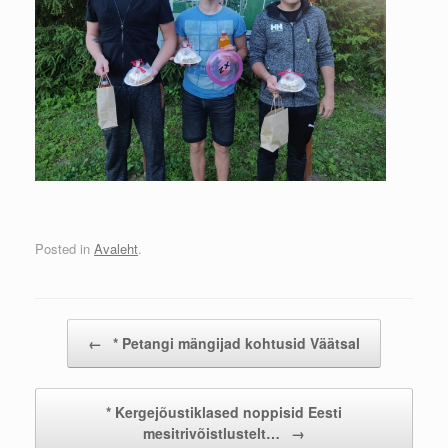
Posted in
Avaleht
.
Post navigation
←
* Petangi mängijad kohtusid Väätsal
* Kergejõustiklased noppisid Eesti
mesitrivõistlustelt…
→