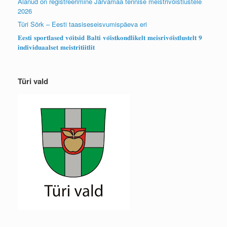
Alanud on registreerimine Järvamaa tennise meistrivõistlustele
2026
Türi Sörk – Eesti taasiseseisvumispäeva eri
𝐄𝐞𝐬𝐭𝐢 𝐬𝐩𝐨𝐫𝐭𝐥𝐚𝐬𝐞𝐝 𝐯𝐨̃𝐢𝐭𝐬𝐢𝐝 𝐁𝐚𝐥𝐭𝐢 𝐯𝐨̃𝐢𝐬𝐭𝐤𝐨𝐧𝐝𝐥𝐢𝐤𝐞𝐥𝐭 𝐦𝐞𝐢𝐬𝐫𝐢𝐯𝐨̃𝐢𝐬𝐭𝐥𝐮𝐬𝐭𝐞𝐥𝐭 𝟗
𝐢𝐧𝐝𝐢𝐯𝐢𝐝𝐮𝐚𝐚𝐥𝐬𝐞𝐭 𝐦𝐞𝐢𝐬𝐭𝐫𝐢𝐭𝐢𝐢𝐭𝐥𝐢𝐭
Türi vald