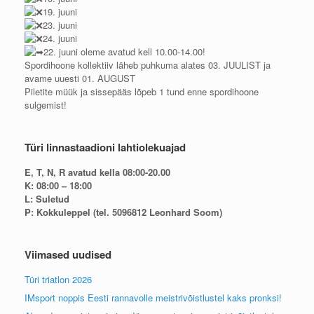
19. juuni
23. juuni
24. juuni
22. juuni oleme avatud kell 10.00-14.00!
Spordihoone kollektiiv läheb puhkuma alates 03. JUULIST ja
avame uuesti 01. AUGUST
Piletite müük ja sissepääs lõpeb 1 tund enne spordihoone
sulgemist!
Türi linnastaadioni lahtiolekuajad
E, T, N, R avatud kella 08:00-20.00
K: 08:00 – 18:00
L: Suletud
P: Kokkuleppel (tel. 5096812 Leonhard Soom)
Viimased uudised
Türi triatlon 2026
IMsport noppis Eesti rannavolle meistrivõistlustel kaks pronksi!