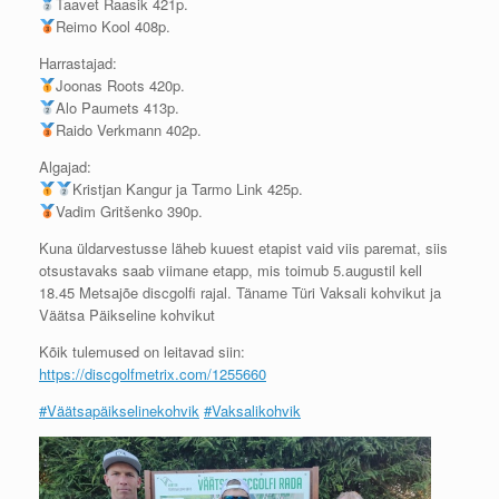
Taavet Raasik 421p.
Reimo Kool 408p.
Harrastajad:
Joonas Roots 420p.
Alo Paumets 413p.
Raido Verkmann 402p.
Algajad:
Kristjan Kangur ja Tarmo Link 425p.
Vadim Gritšenko 390p.
Kuna üldarvestusse läheb kuuest etapist vaid viis paremat, siis
otsustavaks saab viimane etapp, mis toimub 5.augustil kell
18.45 Metsajõe discgolfi rajal. Täname Türi Vaksali kohvikut ja
Väätsa Päikseline kohvikut
Kõik tulemused on leitavad siin:
https://discgolfmetrix.com/1255660
#
Väätsapäikselinekohvik
#
Vaksalikohvik