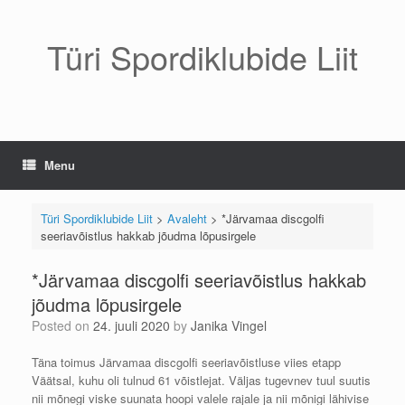
Skip
to
content
Türi Spordiklubide Liit
Menu
Türi Spordiklubide Liit
>
Avaleht
>
*Järvamaa discgolfi
seeriavõistlus hakkab jõudma lõpusirgele
*Järvamaa discgolfi seeriavõistlus hakkab
jõudma lõpusirgele
Posted on
24. juuli 2020
by
Janika Vingel
Täna toimus Järvamaa discgolfi seeriavõistluse viies etapp
Väätsal, kuhu oli tulnud 61 võistlejat. Väljas tugevnev tuul suutis
nii mõnegi viske suunata hoopi valele rajale ja nii mõnigi lähivise