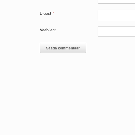
E-post
*
Veebileht