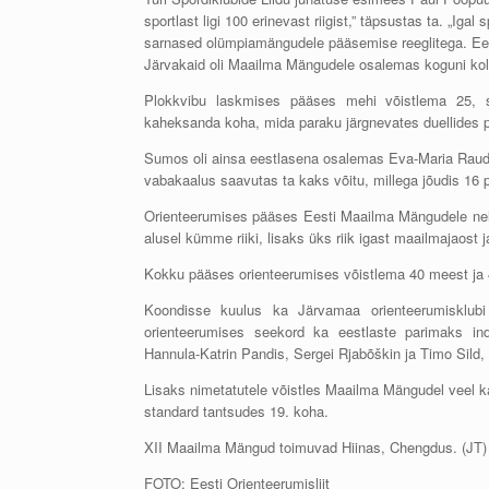
sportlast ligi 100 erinevast riigist,” täpsustas ta. „Iga
sarnased olümpiamängudele pääsemise reeglitega. Ees
Järvakaid oli Maailma Mängudele osalemas koguni kol
Plokkvibu laskmises pääses mehi võistlema 25, se
kaheksanda koha, mida paraku järgnevates duellides 
Sumos oli ainsa eestlasena osalemas Eva-Maria Rauds
vabakaalus saavutas ta kaks võitu, millega jõudis 16
Orienteerumises pääses Eesti Maailma Mängudele nelj
alusel kümme riiki, lisaks üks riik igast maailmajaost 
Kokku pääses orienteerumises võistlema 40 meest ja 40 
Koondisse kuulus ka Järvamaa orienteerumisklubi
orienteerumises seekord ka eestlaste parimaks ind
Hannula-Katrin Pandis, Sergei Rjabõškin ja Timo Sild,
Lisaks nimetatutele võistles Maailma Mängudel veel ka
standard tantsudes 19. koha.
XII Maailma Mängud toimuvad Hiinas, Chengdus. (JT)
FOTO: Eesti Orienteerumisliit