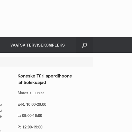
VÄÄTSA TERVISEKOMPLEKS
Konesko Türi spordihoone
lahtiolekuajad
Alates 1.juunist
E-R: 10:00-20:00
e
u
L: 09:00-16:00
e
P: 12:00-19:00
0