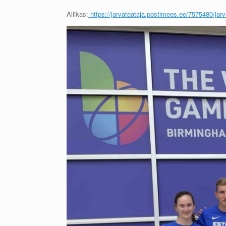
Allikas:
https://jarvateataja.postimees.ee/7575480/jarv