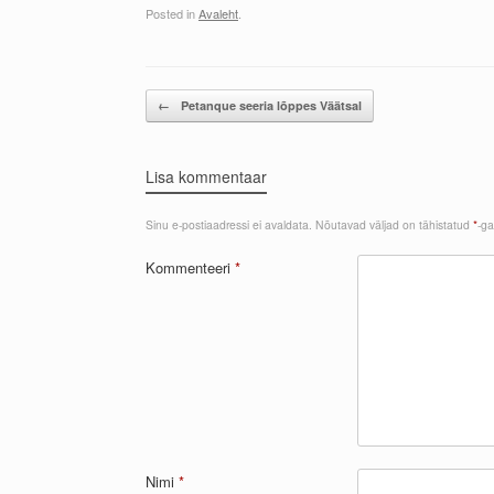
Posted in
Avaleht
.
Post navigation
←
Petanque seeria lõppes Väätsal
Lisa kommentaar
Sinu e-postiaadressi ei avaldata.
Nõutavad väljad on tähistatud
*
-ga
Kommenteeri
*
Nimi
*