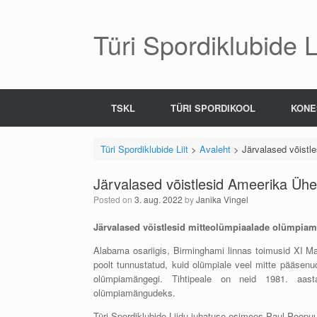
Skip
to
content
Türi Spordiklubide Li
TSKL
TÜRI SPORDIKOOL
KONE
Türi Spordiklubide Liit
>
Avaleht
>
Järvalased võistl
Järvalased võistlesid Ameerika Ühe
Posted on
3. aug. 2022
by
Janika Vingel
Järva
lase
d võistlesid mitteolümpiaalade olümpia
Alabama osariigis, Birminghami linnas toimusid XI
poolt tunnustatud, kuid olümpiale veel mitte pääsenu
olümpiamängegi. Tihtipeale on neid 1981. aasta
olümpiamängudeks.
Türi Spordiklubide Liidu juhatuse esimees Paul Poopuu