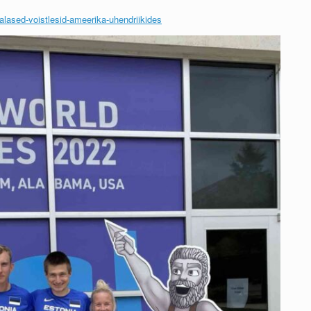
alased-voistlesid-ameerika-uhendriikides