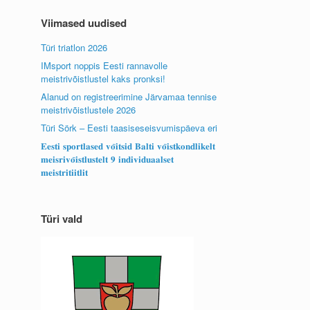
Viimased uudised
Türi triatlon 2026
IMsport noppis Eesti rannavolle
meistrivõistlustel kaks pronksi!
Alanud on registreerimine Järvamaa tennise
meistrivõistlustele 2026
Türi Sörk – Eesti taasiseseisvumispäeva eri
𝐄𝐞𝐬𝐭𝐢 𝐬𝐩𝐨𝐫𝐭𝐥𝐚𝐬𝐞𝐝 𝐯𝐨̃𝐢𝐭𝐬𝐢𝐝 𝐁𝐚𝐥𝐭𝐢 𝐯𝐨̃𝐢𝐬𝐭𝐤𝐨𝐧𝐝𝐥𝐢𝐤𝐞𝐥𝐭
𝐦𝐞𝐢𝐬𝐫𝐢𝐯𝐨̃𝐢𝐬𝐭𝐥𝐮𝐬𝐭𝐞𝐥𝐭 𝟗 𝐢𝐧𝐝𝐢𝐯𝐢𝐝𝐮𝐚𝐚𝐥𝐬𝐞𝐭
𝐦𝐞𝐢𝐬𝐭𝐫𝐢𝐭𝐢𝐢𝐭𝐥𝐢𝐭
Türi vald