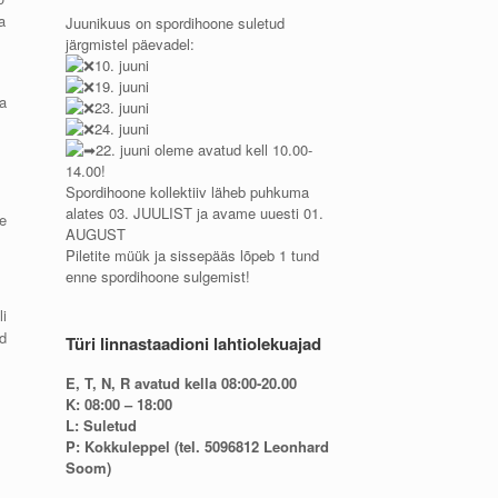
a
Juunikuus on spordihoone suletud
järgmistel päevadel:
10. juuni
19. juuni
a
23. juuni
24. juuni
22. juuni oleme avatud kell 10.00-
14.00!
Spordihoone kollektiiv läheb puhkuma
alates 03. JUULIST ja avame uuesti 01.
e
AUGUST
Piletite müük ja sissepääs lõpeb 1 tund
enne spordihoone sulgemist!
i
d
Türi linnastaadioni lahtiolekuajad
E, T, N, R avatud kella 08:00-20.00
K: 08:00 – 18:00
L: Suletud
P: Kokkuleppel (tel. 5096812 Leonhard
Soom)