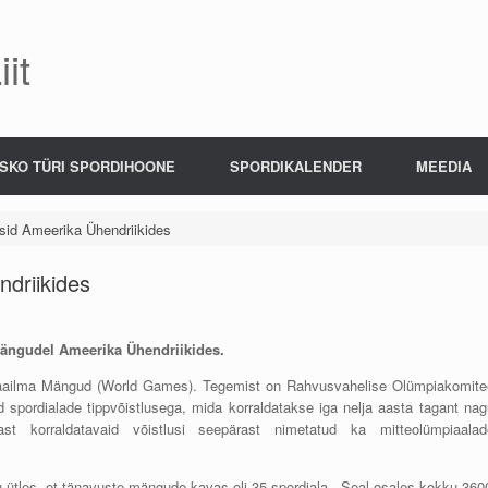
it
SKO TÜRI SPORDIHOONE
SPORDIKALENDER
MEEDIA
esid Ameerika Ühendriikides
ndriikides
mängudel
Ameerika Ühendriikides.
 Maailma Mängud (World Games). Tegemist on Rahvusvahelise Olümpiakomite
d spordialade tippvõistlusega, mida korraldatakse iga nelja aasta tagant nag
st korraldatavaid võistlusi seepärast nimetatud ka mitteolümpiaalad
 ütles, et tänavuste mängude kavas oli 35 spordiala. „Seal osales kokku 360