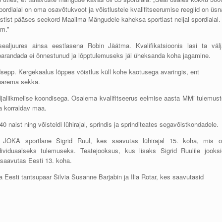
l spordialal on oma osavõtukvoot ja võistlustele kvalifitseerumise reeglid on üsn
tist pääses seekord Maailma Mängudele kaheksa sportlast neljal spordialal.
m.”
aljuures ainsa eestlasena Robin Jäätma. Kvalifikatsioonis lasi ta välj
parandada ei õnnestunud ja lõpptulemuseks jäi üheksanda koha jagamine.
epp. Kergekaalus lõppes võistlus küll kohe kaotusega avaringis, ent
 parema sekka.
aliikmelise koondisega. Osalema kvalifitseerus eelmise aasta MMi tulemust
ja korraldav maa.
naist ning võisteldi lühirajal, sprindis ja sprinditeates segavõistkondadele.
 JOKA sportlane Sigrid Ruul, kes saavutas lühirajal 15. koha, mis ol
ividuaalseks tulemuseks. Teatejooksus, kus lisaks Sigrid Ruulile jooksi
 saavutas Eesti 13. koha.
 Eesti tantsupaar Silvia Susanne Barjabin ja Ilia Rotar, kes saavutasid