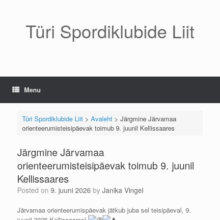
Skip
to
content
Türi Spordiklubide Liit
Menu
Türi Spordiklubide Liit
>
Avaleht
>
Järgmine Järvamaa
orienteerumisteisipäevak toimub 9. juunil Kellissaares
Järgmine Järvamaa
orienteerumisteisipäevak toimub 9. juunil
Kellissaares
Posted on
9. juuni 2026
by
Janika Vingel
Järvamaa orienteerumispäevak jätkub juba sel teisipäeval, 9.
juunil 2026 Kellissaares!