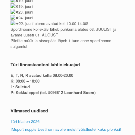
10. juuni
19. juuni
23. juuni
24. juuni
22. juuni oleme avatud kell 10.00-14.00!
Spordihoone kollektiiv läheb puhkuma alates 03. JUULIST ja
avame uuesti 01. AUGUST
Piletite müük ja sissepääs lõpeb 1 tund enne spordihoone
sulgemist!
Türi linnastaadioni lahtiolekuajad
E, T, N, R avatud kella 08:00-20.00
K: 08:00 – 18:00
L: Suletud
P: Kokkuleppel (tel. 5096812 Leonhard Soom)
Viimased uudised
Türi triatlon 2026
IMsport noppis Eesti rannavolle meistrivõistlustel kaks pronksi!