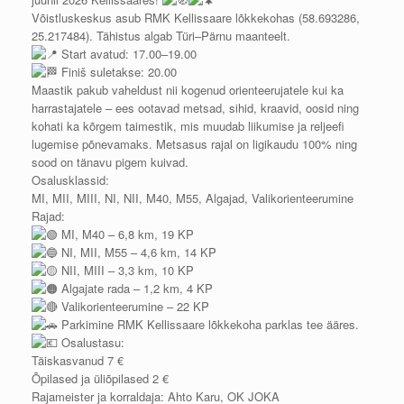
Võistluskeskus asub RMK Kellissaare lõkkekohas (58.693286,
25.217484). Tähistus algab Türi–Pärnu maanteelt.
Start avatud: 17.00–19.00
Finiš suletakse: 20.00
Maastik pakub vaheldust nii kogenud orienteerujatele kui ka
harrastajatele – ees ootavad metsad, sihid, kraavid, oosid ning
kohati ka kõrgem taimestik, mis muudab liikumise ja reljeefi
lugemise põnevamaks. Metsasus rajal on ligikaudu 100% ning
sood on tänavu pigem kuivad.
Osalusklassid:
MI, MII, MIII, NI, NII, M40, M55, Algajad, Valikorienteerumine
Rajad:
MI, M40 – 6,8 km, 19 KP
NI, MII, M55 – 4,6 km, 14 KP
NII, MIII – 3,3 km, 10 KP
Algajate rada – 1,2 km, 4 KP
Valikorienteerumine – 22 KP
Parkimine RMK Kellissaare lõkkekoha parklas tee ääres.
Osalustasu:
Täiskasvanud 7 €
Õpilased ja üliõpilased 2 €
Rajameister ja korraldaja: Ahto Karu, OK JOKA