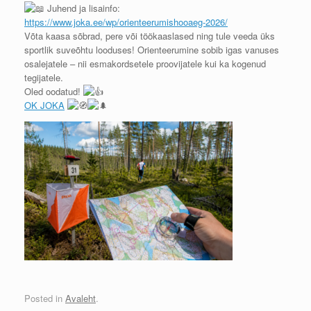
Juhend ja lisainfo:
https://www.joka.ee/wp/orienteerumishooaeg-2026/
Võta kaasa sõbrad, pere või töökaaslased ning tule veeda üks
sportlik suveõhtu looduses! Orienteerumine sobib igas vanuses
osalejatele – nii esmakordsetele proovijatele kui ka kogenud
tegijatele.
Oled oodatud!
OK JOKA
Posted in
Avaleht
.