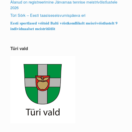
Alanud on registreerimine Järvamaa tennise meistrivõistlustele
2026
Türi Sörk – Eesti taasiseseisvumispäeva eri
𝐄𝐞𝐬𝐭𝐢 𝐬𝐩𝐨𝐫𝐭𝐥𝐚𝐬𝐞𝐝 𝐯𝐨̃𝐢𝐭𝐬𝐢𝐝 𝐁𝐚𝐥𝐭𝐢 𝐯𝐨̃𝐢𝐬𝐭𝐤𝐨𝐧𝐝𝐥𝐢𝐤𝐞𝐥𝐭 𝐦𝐞𝐢𝐬𝐫𝐢𝐯𝐨̃𝐢𝐬𝐭𝐥𝐮𝐬𝐭𝐞𝐥𝐭 𝟗
𝐢𝐧𝐝𝐢𝐯𝐢𝐝𝐮𝐚𝐚𝐥𝐬𝐞𝐭 𝐦𝐞𝐢𝐬𝐭𝐫𝐢𝐭𝐢𝐢𝐭𝐥𝐢𝐭
Türi vald