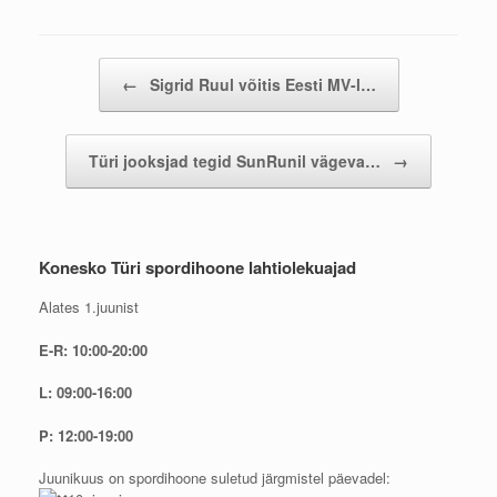
Post navigation
←
Sigrid Ruul võitis Eesti MV-l…
Türi jooksjad tegid SunRunil vägeva…
→
Konesko Türi spordihoone lahtiolekuajad
Alates 1.juunist
E-R: 10:00-20:00
L: 09:00-16:00
P: 12:00-19:00
Juunikuus on spordihoone suletud järgmistel päevadel: