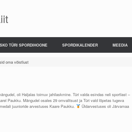
it
SKO TÜRI SPORDIHOONE
SPORDIKALENDER
MEEDIA
sid oma võistlust
gudel, oli Haljalas toimuv jahilaskmine. Türi valda esindas neli sportlast –
rel Paukku. Mängudel osales 29 omvalitsust ja Türi vald lõpetas tugeva
ldmedali juunioride arvestuses Kaare Paukku.
Üldarvestuses oli Järvamaa