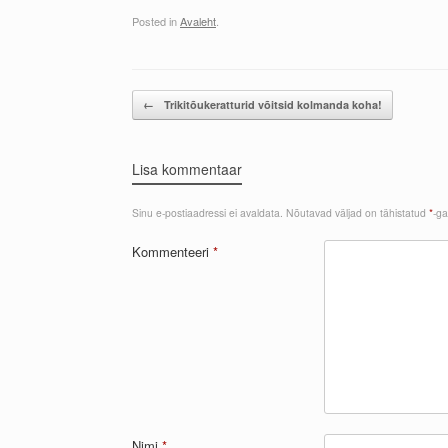
Posted in
Avaleht
.
Post navigation
←
Trikitõukeratturid võitsid kolmanda koha!
Lisa kommentaar
Sinu e-postiaadressi ei avaldata.
Nõutavad väljad on tähistatud
*
-ga
Kommenteeri
*
Nimi
*