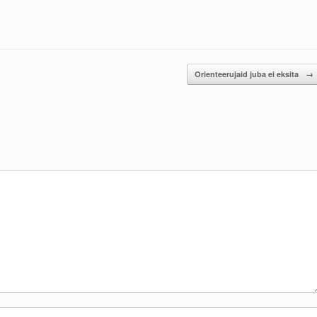
Orienteerujaid juba ei eksita
→