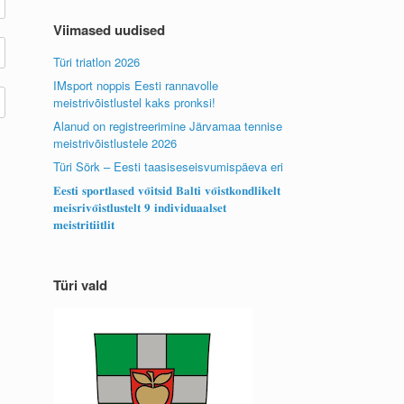
Viimased uudised
Türi triatlon 2026
IMsport noppis Eesti rannavolle
meistrivõistlustel kaks pronksi!
Alanud on registreerimine Järvamaa tennise
meistrivõistlustele 2026
Türi Sörk – Eesti taasiseseisvumispäeva eri
𝐄𝐞𝐬𝐭𝐢 𝐬𝐩𝐨𝐫𝐭𝐥𝐚𝐬𝐞𝐝 𝐯𝐨̃𝐢𝐭𝐬𝐢𝐝 𝐁𝐚𝐥𝐭𝐢 𝐯𝐨̃𝐢𝐬𝐭𝐤𝐨𝐧𝐝𝐥𝐢𝐤𝐞𝐥𝐭
𝐦𝐞𝐢𝐬𝐫𝐢𝐯𝐨̃𝐢𝐬𝐭𝐥𝐮𝐬𝐭𝐞𝐥𝐭 𝟗 𝐢𝐧𝐝𝐢𝐯𝐢𝐝𝐮𝐚𝐚𝐥𝐬𝐞𝐭
𝐦𝐞𝐢𝐬𝐭𝐫𝐢𝐭𝐢𝐢𝐭𝐥𝐢𝐭
Türi vald