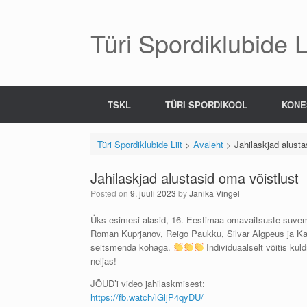
Skip
to
content
Türi Spordiklubide Li
TSKL
TÜRI SPORDIKOOL
KONE
Türi Spordiklubide Liit
>
Avaleht
>
Jahilaskjad alusta
Jahilaskjad alustasid oma võistlust
Posted on
9. juuli 2023
by
Janika Vingel
Üks esimesi alasid, 16. Eestimaa omavaitsuste suvemän
Roman Kuprjanov, Reigo Paukku, Silvar Algpeus ja Kaa
seitsmenda kohaga.
Individuaalselt võitis ku
neljas!
JÕUD’i video jahilaskmisest:
https://fb.watch/lGljP4qyDU/