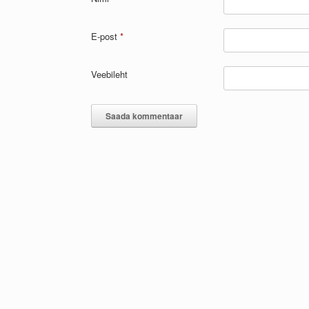
E-post
*
Veebileht