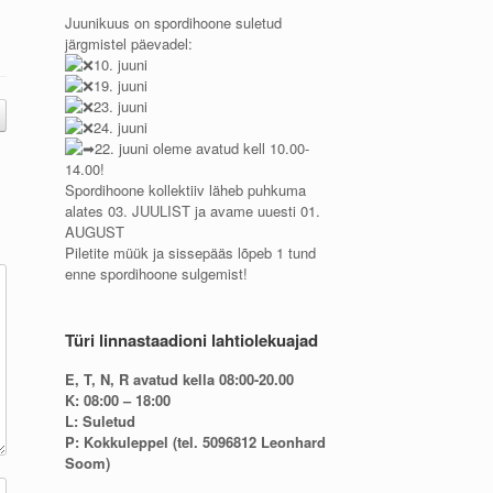
Juunikuus on spordihoone suletud
järgmistel päevadel:
10. juuni
19. juuni
23. juuni
24. juuni
22. juuni oleme avatud kell 10.00-
14.00!
Spordihoone kollektiiv läheb puhkuma
alates 03. JUULIST ja avame uuesti 01.
AUGUST
Piletite müük ja sissepääs lõpeb 1 tund
enne spordihoone sulgemist!
Türi linnastaadioni lahtiolekuajad
E, T, N, R avatud kella 08:00-20.00
K: 08:00 – 18:00
L: Suletud
P: Kokkuleppel (tel. 5096812 Leonhard
Soom)