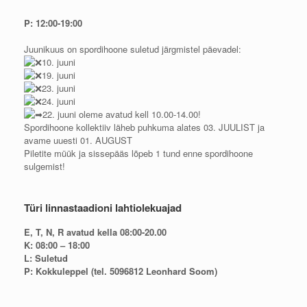
P: 12:00-19:00
Juunikuus on spordihoone suletud järgmistel päevadel:
10. juuni
19. juuni
23. juuni
24. juuni
22. juuni oleme avatud kell 10.00-14.00!
Spordihoone kollektiiv läheb puhkuma alates 03. JUULIST ja
avame uuesti 01. AUGUST
Piletite müük ja sissepääs lõpeb 1 tund enne spordihoone
sulgemist!
Türi linnastaadioni lahtiolekuajad
E, T, N, R avatud kella 08:00-20.00
K: 08:00 – 18:00
L: Suletud
P: Kokkuleppel (tel. 5096812 Leonhard Soom)