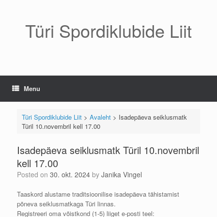
Skip
to
content
Türi Spordiklubide Liit
Menu
Türi Spordiklubide Liit
>
Avaleht
>
Isadepäeva seiklusmatk
Türil 10.novembril kell 17.00
Isadepäeva seiklusmatk Türil 10.novembril
kell 17.00
Posted on
30. okt. 2024
by
Janika Vingel
Taaskord alustame traditsioonilise isadepäeva tähistamist
põneva seiklusmatkaga Türi linnas.
Registreeri oma võistkond (1-5) liiget e-posti teel: