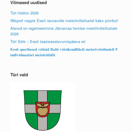
Viimased uudised
Türi triatlon 2026
IMsport noppis Eesti rannavolle meistrivõistlustel kaks pronksi!
Alanud on registreerimine Järvamaa tennise meistrivõistlustele
2026
Türi Sörk – Eesti taasiseseisvumispäeva eri
𝐄𝐞𝐬𝐭𝐢 𝐬𝐩𝐨𝐫𝐭𝐥𝐚𝐬𝐞𝐝 𝐯𝐨̃𝐢𝐭𝐬𝐢𝐝 𝐁𝐚𝐥𝐭𝐢 𝐯𝐨̃𝐢𝐬𝐭𝐤𝐨𝐧𝐝𝐥𝐢𝐤𝐞𝐥𝐭 𝐦𝐞𝐢𝐬𝐫𝐢𝐯𝐨̃𝐢𝐬𝐭𝐥𝐮𝐬𝐭𝐞𝐥𝐭 𝟗
𝐢𝐧𝐝𝐢𝐯𝐢𝐝𝐮𝐚𝐚𝐥𝐬𝐞𝐭 𝐦𝐞𝐢𝐬𝐭𝐫𝐢𝐭𝐢𝐢𝐭𝐥𝐢𝐭
Türi vald