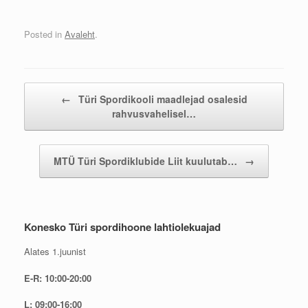
Posted in
Avaleht
.
Post navigation
←
Türi Spordikooli maadlejad osalesid
rahvusvahelisel…
MTÜ Türi Spordiklubide Liit kuulutab…
→
Konesko Türi spordihoone lahtiolekuajad
Alates 1.juunist
E-R: 10:00-20:00
L: 09:00-16:00