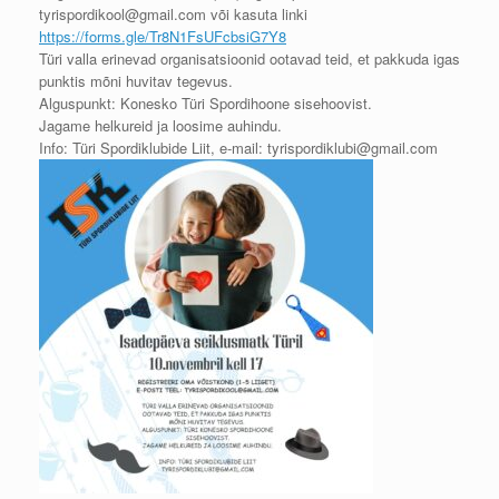
tyrispordikool@gmail.com või kasuta linki
https://forms.gle/Tr8N1FsUFcbsiG7Y8
Türi valla erinevad organisatsioonid ootavad teid, et pakkuda igas
punktis mõni huvitav tegevus.
Alguspunkt: Konesko Türi Spordihoone sisehoovist.
Jagame helkureid ja loosime auhindu.
Info: Türi Spordiklubide Liit, e-mail: tyrispordiklubi@gmail.com