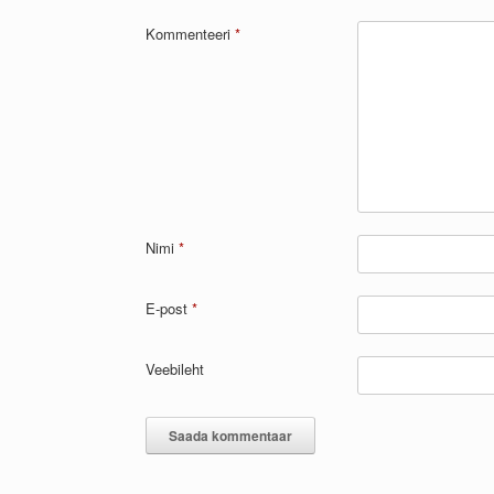
Kommenteeri
*
Nimi
*
E-post
*
Veebileht