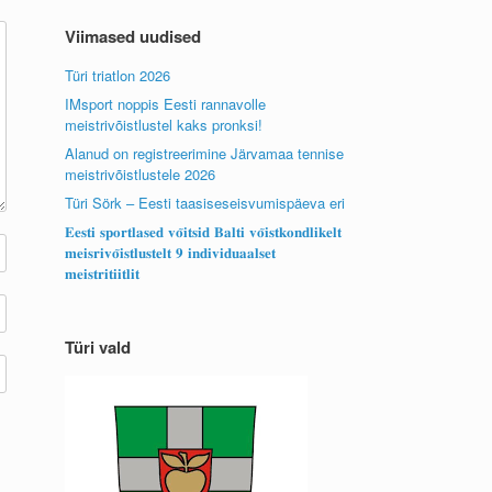
Viimased uudised
Türi triatlon 2026
IMsport noppis Eesti rannavolle
meistrivõistlustel kaks pronksi!
Alanud on registreerimine Järvamaa tennise
meistrivõistlustele 2026
Türi Sörk – Eesti taasiseseisvumispäeva eri
𝐄𝐞𝐬𝐭𝐢 𝐬𝐩𝐨𝐫𝐭𝐥𝐚𝐬𝐞𝐝 𝐯𝐨̃𝐢𝐭𝐬𝐢𝐝 𝐁𝐚𝐥𝐭𝐢 𝐯𝐨̃𝐢𝐬𝐭𝐤𝐨𝐧𝐝𝐥𝐢𝐤𝐞𝐥𝐭
𝐦𝐞𝐢𝐬𝐫𝐢𝐯𝐨̃𝐢𝐬𝐭𝐥𝐮𝐬𝐭𝐞𝐥𝐭 𝟗 𝐢𝐧𝐝𝐢𝐯𝐢𝐝𝐮𝐚𝐚𝐥𝐬𝐞𝐭
𝐦𝐞𝐢𝐬𝐭𝐫𝐢𝐭𝐢𝐢𝐭𝐥𝐢𝐭
Türi vald