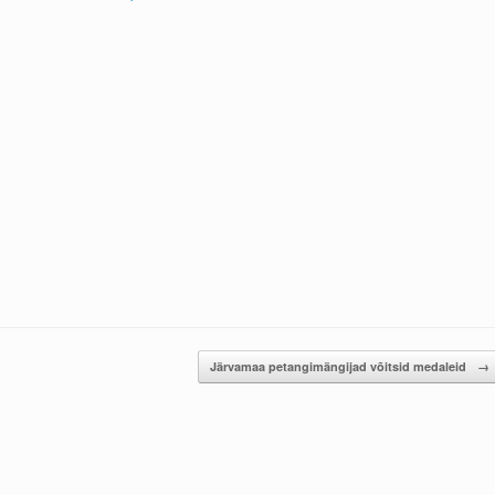
Järvamaa petangimängijad võitsid medaleid
→