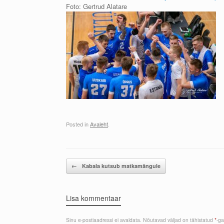
Foto: Gertrud Alatare
Posted in
Avaleht
.
Post navigation
←
Kabala kutsub matkamängule
Lisa kommentaar
Sinu e-postiaadressi ei avaldata.
Nõutavad väljad on tähistatud
*
-ga