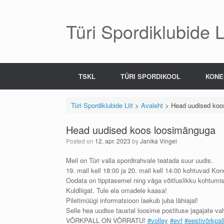
Skip
to
content
Türi Spordiklubide Li
TSKL
TÜRI SPORDIKOOL
KONE
Türi Spordiklubide Liit
>
Avaleht
>
Head uudised koo
Head uudised koos loosimänguga
Posted on
12. apr. 2023
by
Janika Vingel
Meil on Türi valla spordirahvale teatada suur uudis.
19. mail kell 18:00 ja 20. mail kell 14:00 kohtuvad Ko
Oodata on tipptasemel ning väga võitluslikku kohtumi
Kuldliigat. Tule ela omadele kaasa!
Piletimüügi informatsioon laekub juba lähiajal!
Selle hea uudise taustal loosime postituse jagajate va
VÕRKPALL ON VÕRRATU!
#volley
#evf
#eestivõrkpal