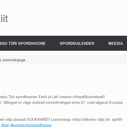
it
SKO TÜRI SPORDIHOONE
SPORDIKALENDER
MEEDIA
s loosimänguga
nesko Türi spordihoones Eesti ja Läti meeste võrkpallikoondised!!
st. Mängud on väga olulised kontrollmängud enne 27. maid algavat Euroopa
hel välja jõusaali KUUKAARDI! Loosimängu võitja hõikame välja 24. aprillil!
l
#tskl
#koneskotürispordihoone