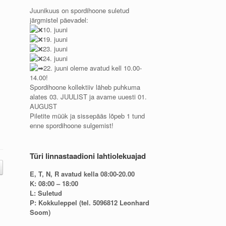
Juunikuus on spordihoone suletud
järgmistel päevadel:
10. juuni
19. juuni
23. juuni
24. juuni
22. juuni oleme avatud kell 10.00-
14.00!
Spordihoone kollektiiv läheb puhkuma
alates 03. JUULIST ja avame uuesti 01.
AUGUST
Piletite müük ja sissepääs lõpeb 1 tund
enne spordihoone sulgemist!
Türi linnastaadioni lahtiolekuajad
E, T, N, R avatud kella 08:00-20.00
K: 08:00 – 18:00
L: Suletud
P: Kokkuleppel (tel. 5096812 Leonhard
Soom)