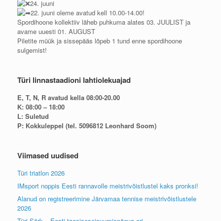
24. juuni
22. juuni oleme avatud kell 10.00-14.00!
Spordihoone kollektiiv läheb puhkuma alates 03. JUULIST ja
avame uuesti 01. AUGUST
Piletite müük ja sissepääs lõpeb 1 tund enne spordihoone
sulgemist!
Türi linnastaadioni lahtiolekuajad
E, T, N, R avatud kella 08:00-20.00
K: 08:00 – 18:00
L: Suletud
P: Kokkuleppel (tel. 5096812 Leonhard Soom)
Viimased uudised
Türi triatlon 2026
IMsport noppis Eesti rannavolle meistrivõistlustel kaks pronksi!
Alanud on registreerimine Järvamaa tennise meistrivõistlustele
2026
Türi Sörk – Eesti taasiseseisvumispäeva eri