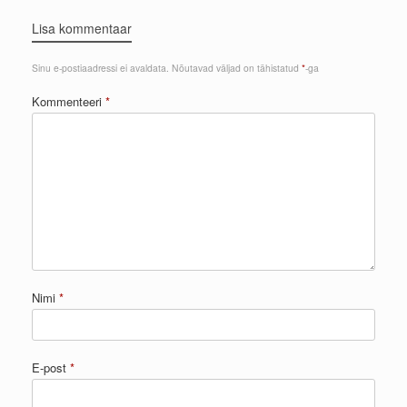
Lisa kommentaar
Sinu e-postiaadressi ei avaldata.
Nõutavad väljad on tähistatud
*
-ga
Kommenteeri
*
Nimi
*
E-post
*