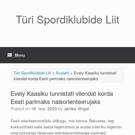
Skip
to
content
Türi Spordiklubide Liit
Menu
Türi Spordiklubide Liit
>
Avaleht
>
Evely Kaasiku tunnistati
viiendat korda Eesti parimaks naisorienteerujaks
Evely Kaasiku tunnistati viiendat korda
Eesti parimaks naisorienteerujaks
Posted on
18. nov. 2020
by
Janika Vingel
Eesti orienteerumisliidu üldkogu, mis toimus Rakveres, tegi
kokkuvõtteid selle aasta tegemistest ja arutas tuleviku tegemisi
ning tunnustas tänavuse orienteerumishooaja parimaid.