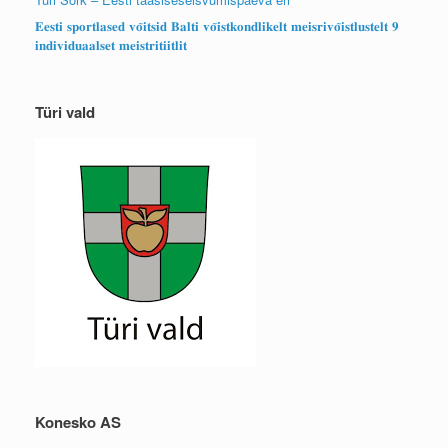
𝐄𝐞𝐬𝐭𝐢 𝐬𝐩𝐨𝐫𝐭𝐥𝐚𝐬𝐞𝐝 𝐯𝐨̃𝐢𝐭𝐬𝐢𝐝 𝐁𝐚𝐥𝐭𝐢 𝐯𝐨̃𝐢𝐬𝐭𝐤𝐨𝐧𝐝𝐥𝐢𝐤𝐞𝐥𝐭 𝐦𝐞𝐢𝐬𝐫𝐢𝐯𝐨̃𝐢𝐬𝐭𝐥𝐮𝐬𝐭𝐞𝐥𝐭 𝟗
𝐢𝐧𝐝𝐢𝐯𝐢𝐝𝐮𝐚𝐚𝐥𝐬𝐞𝐭 𝐦𝐞𝐢𝐬𝐭𝐫𝐢𝐭𝐢𝐢𝐭𝐥𝐢𝐭
Türi vald
Konesko AS