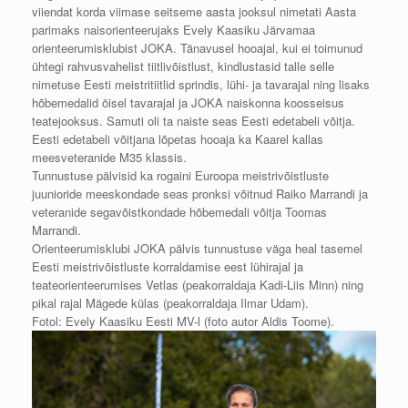
viiendat korda viimase seitseme aasta jooksul nimetati Aasta
parimaks naisorienteerujaks Evely Kaasiku Järvamaa
orienteerumisklubist JOKA. Tänavusel hooajal, kui ei toimunud
ühtegi rahvusvahelist tiitlivõistlust, kindlustasid talle selle
nimetuse Eesti meistritiitlid sprindis, lühi- ja tavarajal ning lisaks
hõbemedalid öisel tavarajal ja JOKA naiskonna koosseisus
teatejooksus. Samuti oli ta naiste seas Eesti edetabeli võitja.
Eesti edetabeli võitjana lõpetas hooaja ka Kaarel kallas
meesveteranide M35 klassis.
Tunnustuse pälvisid ka rogaini Euroopa meistrivõistluste
juunioride meeskondade seas pronksi võitnud Raiko Marrandi ja
veteranide segavõistkondade hõbemedali võitja Toomas
Marrandi.
Orienteerumisklubi JOKA pälvis tunnustuse väga heal tasemel
Eesti meistrivõistluste korraldamise eest lühirajal ja
teateorienteerumises Vetlas (peakorraldaja Kadi-Liis Minn) ning
pikal rajal Mägede külas (peakorraldaja Ilmar Udam).
Fotol: Evely Kaasiku Eesti MV-l (foto autor Aldis Toome).