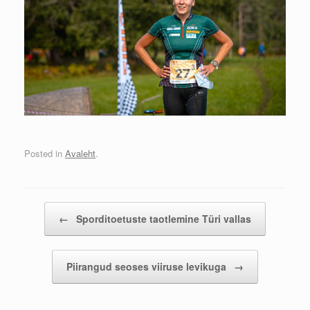
Posted in
Avaleht
.
Post navigation
←
Sporditoetuste taotlemine Türi vallas
Piirangud seoses viiruse levikuga
→