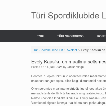
Skip
to
content
Türi Spordiklubide Li
TSKL
TÜRI SPORDIKOOL
KONE
Türi Spordiklubide Liit
>
Avaleht
>
Evely Kaasiku on 
Evely Kaasiku on maailma seitsmes
Posted on
14. juuli 2025
by
Janika Vingel
Soomes Kuopios toimunud orienteerumise maailmameis
naisorienteerujate tippu, olles kõigil distantsidel heit
Orienteerumise maailmameistrivõistlustel joostakse üle
metsadistantsidel lühi- ja tavarada ning teatejooksud.
Naiste koondise kindlaks liidriks oli Evely Kaasiku J
Võistlused algasid lühiraja kvalifikatsiooni jooksu