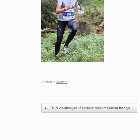
Posted in
Avaleht
.
Post navigation
←
Türi vibulaskjad lõpetasid maailmakarika hooaja…