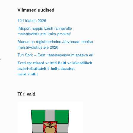
Viimased uudised
Türi triatlon 2026
IMsport noppis Eesti rannavolle
meistrivõistlustel kaks pronksi!
Alanud on registreerimine Järvamaa tennise
meistrivõistlustele 2026
Türi Sörk – Eesti taasiseseisvumispäeva eri
a
𝐄𝐞𝐬𝐭𝐢 𝐬𝐩𝐨𝐫𝐭𝐥𝐚𝐬𝐞𝐝 𝐯𝐨̃𝐢𝐭𝐬𝐢𝐝 𝐁𝐚𝐥𝐭𝐢 𝐯𝐨̃𝐢𝐬𝐭𝐤𝐨𝐧𝐝𝐥𝐢𝐤𝐞𝐥𝐭
𝐦𝐞𝐢𝐬𝐫𝐢𝐯𝐨̃𝐢𝐬𝐭𝐥𝐮𝐬𝐭𝐞𝐥𝐭 𝟗 𝐢𝐧𝐝𝐢𝐯𝐢𝐝𝐮𝐚𝐚𝐥𝐬𝐞𝐭
𝐦𝐞𝐢𝐬𝐭𝐫𝐢𝐭𝐢𝐢𝐭𝐥𝐢𝐭
Türi vald