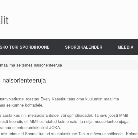
it
SKO TÜRI SPORDIHOONE
SPORDIKALENDER
MEEDIA
maailma seitsmes naisorienteeruja
 naisorienteeruja
trivõistlustel tõestas Evely Kaasiku taas oma kuulumist maailma
lemas esikümne kohtadele.
 aasta kas nn. metsadistantsidel või sprindiradadel. Tänavu joosti MMil
 Eesti koondis oli MMil esindatud kolme nais- ja nelja meesorienteerujaga.
ärvamaa orienteerumisklubist JOKA.
dega, mis toimusid Soome tuntud suusakeskuse Tahko mäesuusanõlvadel. Kolme