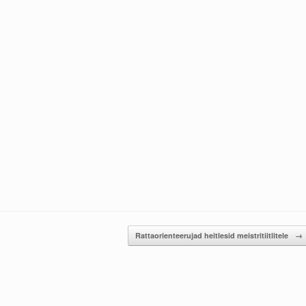
Rattaorienteerujad heitlesid meistritiitlitele
→