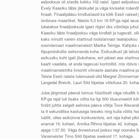
eeljooksus oli stardis kokku 102 naist. Igast eeljooks
Evely Kaasiku läbis järskudel ja väga kivisetel mäenõ
finaali. Finaalipääsu kindlustasid ka kõik Eesti nais
ümbruse maastikel. Naiste 5,0 km 16 KP-ga rajal asus 
lubatakse finaaljooksule igast riigist üks võistleja juhu
Kaasiku läbis finaaljooksu väga kindlalt ja tugevalt, ol
kaks minutit varem startinud rootslannast teatejooksu
soomlannast maailmameistri Marika Teiniga. Kahjuks ei
lõpuprotokollis seitsmenda koha. Esikuuikust jäi lahut
esikuuiku koht igati jõukohane, ent pärast ees startinu
kaarti vaadata, et enda tegevusi kontrollid, mis röövis
maailmameistriks krooniti viimaste aastate maailma pari
Teiste Eesti naiste tulemused olid Margret Zimmermann 
Langedal Breivik. Lauri Sild lõpetas võistluse 20. koha
Juba järgmisel päeval toimus füüsiliselt väga nõudlik t
KP-ga rajal tuli lisaks võtta ka ligi 500 tõusumeetrit
finišit juhtis selgelt eelmise päeva võitja Tove Alexand
ta 9 sekundilise kaotusega teiseks ning kulla võitis h
tublilt, olles esikümne konkurentsis, ent raja kahel pi
enamat 15. kohast. Annika Rihma lõpetas 42. kohaga.
ajaga 1:37.50. Väga õnnestunud jooksu tegi nooruke MM
Vanameister Timo Sild lõpetas seekord 17. kohaga.