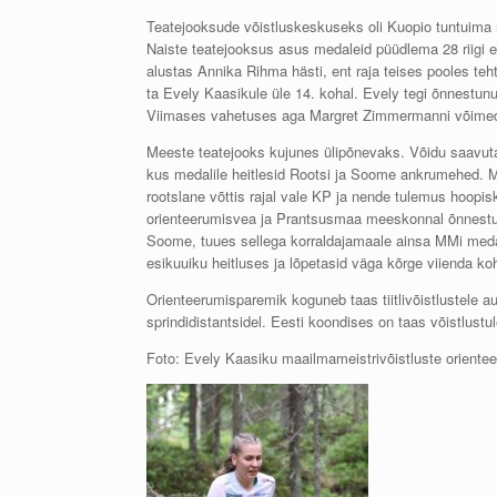
Teatejooksude võistluskeskuseks oli Kuopio tuntuima 
Naiste teatejooksus asus medaleid püüdlema 28 riigi es
alustas Annika Rihma hästi, ent raja teises pooles teht
ta Evely Kaasikule üle 14. kohal. Evely tegi õnnestun
Viimases vahetuses aga Margret Zimmermanni võimed ei
Meeste teatejooks kujunes ülipõnevaks. Võidu saavutas
kus medalile heitlesid Rootsi ja Soome ankrumehed. M
rootslane võttis rajal vale KP ja nende tulemus hoopis
orienteerumisvea ja Prantsusmaa meeskonnal õnnestus t
Soome, tuues sellega korraldajamaale ainsa MMi medal
esikuuiku heitluses ja lõpetasid väga kõrge viienda ko
Orienteerumisparemik koguneb taas tiitlivõistlustele 
sprindidistantsidel. Eesti koondises on taas võistlust
Foto: Evely Kaasiku maailmameistrivõistluste orienteer