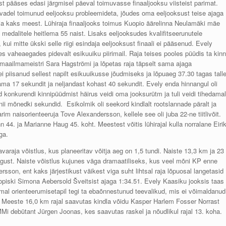
ust pääses edasi järgmisel päeval toimuvasse finaaljooksu viisteist parimat.
lvadel toimunud eeljooksu probleemideta, jõudes oma eeljooksust teise ajaga
ed ja kaks meest. Lühiraja finaaljooks toimus Kuopio äärelinna Neulamäki mäe
medalitele heitlema 55 naist. Lisaks eeljooksudes kvalifitseerunutele
l, kui mitte ükski selle riigi esindaja eeljooksust finaali ei pääsenud. Evely
les vaheaegades pidevalt esikuuiku piirimail. Raja teises pooles püüdis ta kinn
 maailmameistri Sara Hagströmi ja lõpetas raja täpselt sama ajaga
 piisanud sellest napilt esikuuikusse jõudmiseks ja lõpuaeg 37.30 tagas tall
ama 17 sekundit ja neljandast kohast 40 sekundit. Evely enda hinnangul oli
d konkurendi kinnipüüdmist häirus veidi oma jooksurütm ja tuli veidi tihedamal
 nii mõnedki sekundid. Esikolmik oli seekord kindlalt rootslannade päralt ja
m naisorienteeruja Tove Alexandersson, kellele see oli juba 22-ne tiitlivõit.
44. ja Marianne Haug 45. koht. Meestest võitis lühirajal kulla norralane Eiri
ga.
avaraja võistlus, kus planeeritav võitja aeg on 1,5 tundi. Naiste 13,3 km ja 23
 kõrgust. Naiste võistlus kujunes väga dramaatiliseks, kus veel mõni KP enne
ersson, ent kaks järjestikust väikest viga suht lihtsal raja lõpuosal langetasid
oopiski Simona Aebersold Šveitsist ajaga 1:34.51. Evely Kaasiku jooksis taas
kimal orienteerumisetapil tegi ta ebaõnnestunud teevalikud, mis ei võimaldanud
 Meeste 16,0 km rajal saavutas kindla võidu Kasper Harlem Fosser Norrast
i debütant Jürgen Joonas, kes saavutas raskel ja nõudlikul rajal 13. koha.