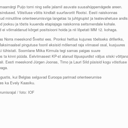
maamärgi Puijo torni ning selle jalamil asuvate suusahüppemägede areen.
indused. Võistluse võitis kindlalt suurfavoriit Rootsi. Eesti naiskonnas
ud minutiline orienteerumisviga langetas ta juhtgrupist ja teatevahetuse andis
ud jooksu ja tõstis kuuenda etapiajaga naiskonna seitsmendale kohale.
 võimaldanud kõrget positsiooni hoida ja nii lõpetati MM 12. kohaga.
 Norra meeskond Šveitsi ees. Pronksi heitlus kujunes tõeliseks drilleriks,
aksimaalsel pingutuse foonil eksisid mõlemad raja viimasel osal, kusjuures
ki tühistati. Soomlane Miika Kirmula tegi samas paigas suure
a kinni püüda. Eelviimasest KP-st alanud lõpuspurdist väljus siiski võitjan
i. Eesti meeskond Jürgen Joonas, Timo ja Lauri Sild püsisid kogu võistluse
haga.
augustis, kui Belgias selguvad Euroopa parimad orienteerumise
ules ka Evely Kaasiku.
umisrajal / foto: IOF