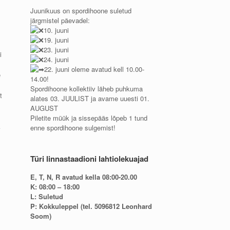
Juunikuus on spordihoone suletud
järgmistel päevadel:
10. juuni
19. juuni
23. juuni
i
24. juuni
22. juuni oleme avatud kell 10.00-
e
14.00!
Spordihoone kollektiiv läheb puhkuma
t
alates 03. JUULIST ja avame uuesti 01.
AUGUST
Piletite müük ja sissepääs lõpeb 1 tund
k
enne spordihoone sulgemist!
Türi linnastaadioni lahtiolekuajad
E, T, N, R avatud kella 08:00-20.00
K: 08:00 – 18:00
L: Suletud
P: Kokkuleppel (tel. 5096812 Leonhard
Soom)