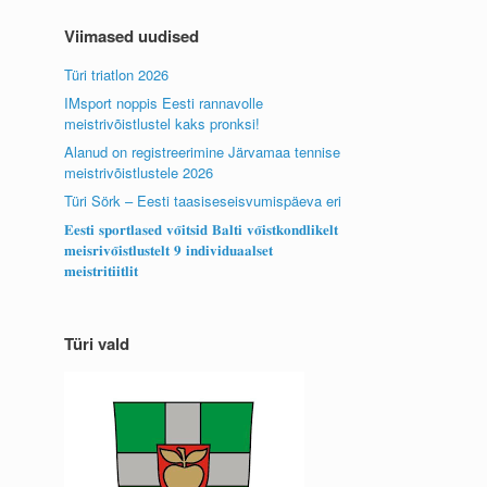
Viimased uudised
Türi triatlon 2026
IMsport noppis Eesti rannavolle
meistrivõistlustel kaks pronksi!
Alanud on registreerimine Järvamaa tennise
meistrivõistlustele 2026
Türi Sörk – Eesti taasiseseisvumispäeva eri
𝐄𝐞𝐬𝐭𝐢 𝐬𝐩𝐨𝐫𝐭𝐥𝐚𝐬𝐞𝐝 𝐯𝐨̃𝐢𝐭𝐬𝐢𝐝 𝐁𝐚𝐥𝐭𝐢 𝐯𝐨̃𝐢𝐬𝐭𝐤𝐨𝐧𝐝𝐥𝐢𝐤𝐞𝐥𝐭
𝐦𝐞𝐢𝐬𝐫𝐢𝐯𝐨̃𝐢𝐬𝐭𝐥𝐮𝐬𝐭𝐞𝐥𝐭 𝟗 𝐢𝐧𝐝𝐢𝐯𝐢𝐝𝐮𝐚𝐚𝐥𝐬𝐞𝐭
𝐦𝐞𝐢𝐬𝐭𝐫𝐢𝐭𝐢𝐢𝐭𝐥𝐢𝐭
Türi vald