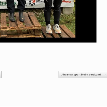
Järvamaa sportlikuim perekond
→