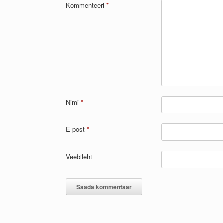
Kommenteeri
*
Nimi
*
E-post
*
Veebileht