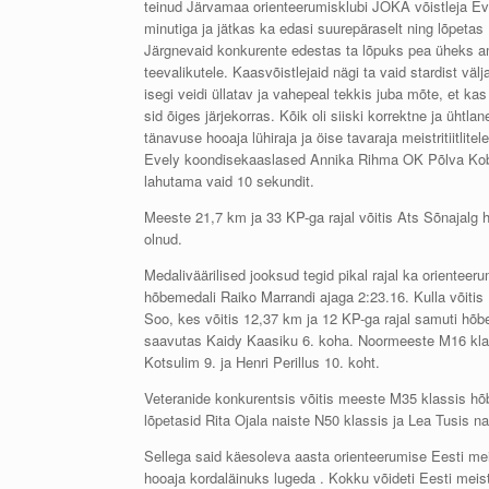
teinud Järvamaa orienteerumisklubi JOKA võistleja Ev
minutiga ja jätkas ka edasi suurepäraselt ning lõpetas
Järgnevaid konkurente edestas ta lõpuks pea üheks am
teevalikutele. Kaasvõistlejaid nägi ta vaid stardist väl
isegi veidi üllatav ja vahepeal tekkis juba mõte, et kas 
sid õiges järjekorras. Kõik oli siiski korrektne ja ühtl
tänavuse hooaja lühiraja ja öise tavaraja meistritiitli
Evely koondisekaaslased Annika Rihma OK Põlva Kobr
lahutama vaid 10 sekundit.
Meeste 21,7 km ja 33 KP-ga rajal võitis Ats Sõnajalg ha
olnud.
Medaliväärilised jooksud tegid pikal rajal ka orientee
hõbemedali Raiko Marrandi ajaga 2:23.16. Kulla võitis
Soo, kes võitis 12,37 km ja 12 KP-ga rajal samuti hõb
saavutas Kaidy Kaasiku 6. koha. Noormeeste M16 kl
Kotsulim 9. ja Henri Perillus 10. koht.
Veteranide konkurentsis võitis meeste M35 klassis hõb
lõpetasid Rita Ojala naiste N50 klassis ja Lea Tusis na
Sellega said käesoleva aasta orienteerumise Eesti mei
hooaja kordaläinuks lugeda . Kokku võideti Eesti meist