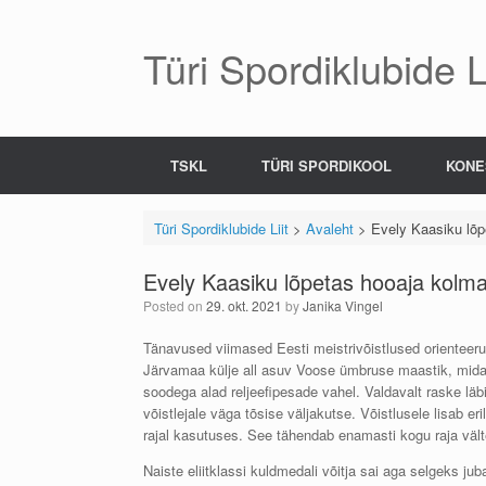
Skip
to
content
Türi Spordiklubide Li
TSKL
TÜRI SPORDIKOOL
KONE
Türi Spordiklubide Liit
>
Avaleht
>
Evely Kaasiku lõpe
Evely Kaasiku lõpetas hooaja kolman
Posted on
29. okt. 2021
by
Janika Vingel
Tänavused viimased Eesti meistrivõistlused orienteerum
Järvamaa külje all asuv Voose ümbruse maastik, mida
soodega alad reljeefipesade vahel. Valdavalt raske läb
võistlejale väga tõsise väljakutse. Võistlusele lisab eri
rajal kasutuses. See tähendab enamasti kogu raja väl
Naiste eliitklassi kuldmedali võitja sai aga selgeks j