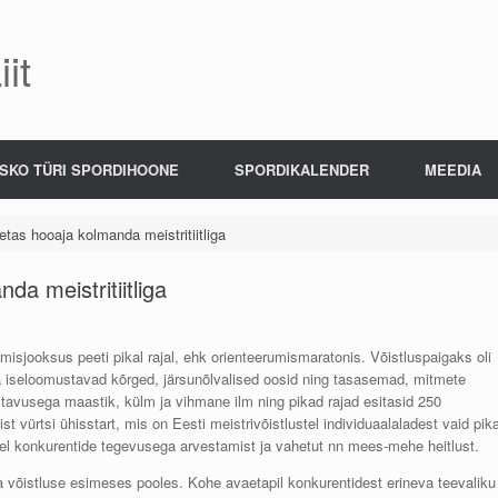
it
SKO TÜRI SPORDIHOONE
SPORDIKALENDER
MEEDIA
tas hooaja kolmanda meistritiitliga
da meistritiitliga
isjooksus peeti pikal rajal, ehk orienteerumismaratonis. Võistluspaigaks oli
 iseloomustavad kõrged, järsunõlvalised oosid ning tasasemad, mitmete
itavusega maastik, külm ja vihmane ilm ning pikad rajad esitasid 250
list vürtsi ühisstart, mis on Eesti meistrivõistlustel individuaalaladest vaid pika
tel konkurentide tegevusega arvestamist ja vahetut nn mees-mehe heitlust.
uba võistluse esimeses pooles. Kohe avaetapil konkurentidest erineva teevaliku