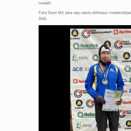
medalit.
Fotol Eesti MV pika raja naiste eliitklassi medalivõit
Sild).