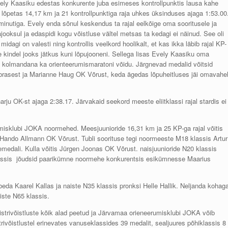
ely Kaasiku edestas konkurente juba esimeses kontrollpunktis lausa kahe
 lõpetas 14,17 km ja 21 kontrollpunktiga raja uhkes üksinduses ajaga 1:53.00
inutiga. Evely enda sõnul keskendus ta rajal eelkõige oma sooritusele ja
jajooksul ja edaspidi kogu võistluse vältel metsas ta kedagi ei näinud. See oli
midagi on valesti ning kontrollis veelkord hoolikalt, et kas ikka läbib rajal KP-
ane kindel jooks jätkus kuni lõpujooneni. Sellega lisas Evely Kaasiku oma
tele kolmandana ka orienteerumismaratoni võidu. Järgnevad medalid võitsid
asest ja Marianne Haug OK Võrust, keda ägedas lõpuheitluses jäi omavahe
rju OK-st ajaga 2:38.17. Järvakaid seekord meeste eliitklassi rajal stardis ei
rumisklubi JOKA noormehed. Meesjuunioride 16,31 km ja 25 KP-ga rajal võitis
 Hando Allmann OK Võrust. Tubli soorituse tegi noormeeste M18 klassis Artur
emedali. Kulla võitis Jürgen Joonas OK Võrust. naisjuunioride N20 klassis
assis jõudsid paarikümne noormehe konkurentsis esikümnesse Maarius
eda Kaarel Kallas ja naiste N35 klassis pronksi Helle Hallik. Neljanda kohag
iste N65 klassis.
strivõistluste kõik alad peetud ja Järvamaa orieneerumisklubi JOKA võib
rivõistlustel erinevates vanuseklassides 39 medalit, sealjuures põhiklassis 8