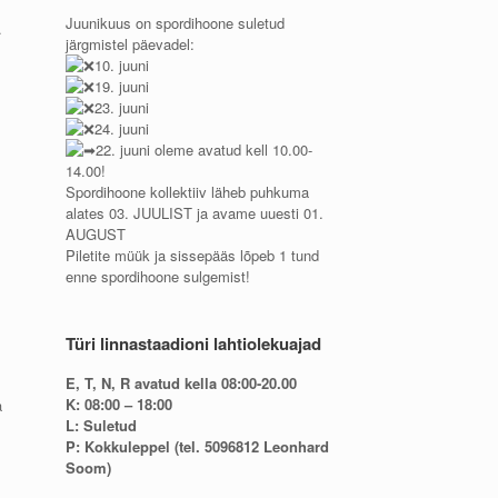
Juunikuus on spordihoone suletud
.
järgmistel päevadel:
10. juuni
19. juuni
23. juuni
24. juuni
22. juuni oleme avatud kell 10.00-
l
14.00!
Spordihoone kollektiiv läheb puhkuma
alates 03. JUULIST ja avame uuesti 01.
AUGUST
Piletite müük ja sissepääs lõpeb 1 tund
enne spordihoone sulgemist!
Türi linnastaadioni lahtiolekuajad
E, T, N, R avatud kella 08:00-20.00
K: 08:00 – 18:00
a
L: Suletud
P: Kokkuleppel (tel. 5096812 Leonhard
Soom)