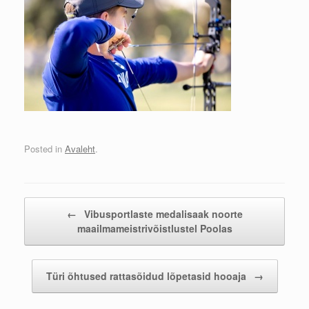
Posted in
Avaleht
.
Post navigation
←
Vibusportlaste medalisaak noorte
maailmameistrivõistlustel Poolas
Türi õhtused rattasõidud lõpetasid hooaja
→