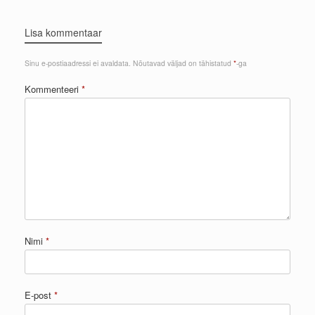
Lisa kommentaar
Sinu e-postiaadressi ei avaldata.
Nõutavad väljad on tähistatud
*
-ga
Kommenteeri
*
Nimi
*
E-post
*