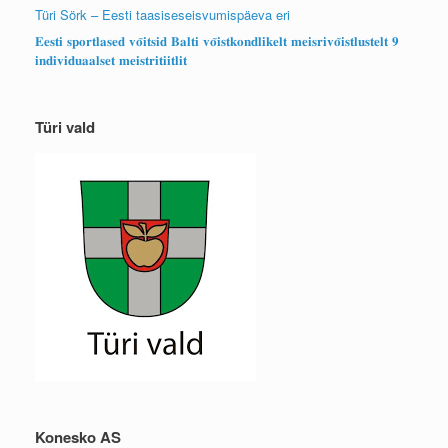
Türi Sörk – Eesti taasiseseisvumispäeva eri
𝐄𝐞𝐬𝐭𝐢 𝐬𝐩𝐨𝐫𝐭𝐥𝐚𝐬𝐞𝐝 𝐯𝐨̃𝐢𝐭𝐬𝐢𝐝 𝐁𝐚𝐥𝐭𝐢 𝐯𝐨̃𝐢𝐬𝐭𝐤𝐨𝐧𝐝𝐥𝐢𝐤𝐞𝐥𝐭 𝐦𝐞𝐢𝐬𝐫𝐢𝐯𝐨̃𝐢𝐬𝐭𝐥𝐮𝐬𝐭𝐞𝐥𝐭 𝟗
𝐢𝐧𝐝𝐢𝐯𝐢𝐝𝐮𝐚𝐚𝐥𝐬𝐞𝐭 𝐦𝐞𝐢𝐬𝐭𝐫𝐢𝐭𝐢𝐢𝐭𝐥𝐢𝐭
Türi vald
Konesko AS