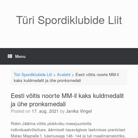
Skip
to
content
Türi Spordiklubide Liit
Menu
Türi Spordiklubide Liit
>
Avaleht
>
Eesti võitis noorte MM-il
kaks kuldmedalit ja ühe pronksmedali
Eesti võitis noorte MM-il kaks kuldmedalit
ja ühe pronksmedali
Posted on
17. aug. 2021
by
Janika Vingel
Robin Jäätma võitis plokkvibu meesjuuniorite
individuaalvõistluse, äärmiselt tasavägises laskmises prantslast
Mateo Magnelle´t, tulemusega 146- 144 ja tuli maailmameistriks.