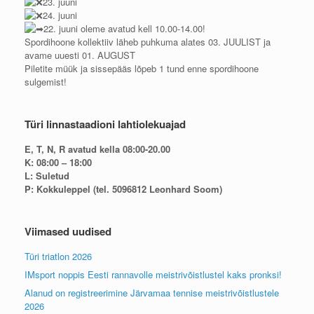
23. juuni
24. juuni
22. juuni oleme avatud kell 10.00-14.00!
Spordihoone kollektiiv läheb puhkuma alates 03. JUULIST ja
avame uuesti 01. AUGUST
Piletite müük ja sissepääs lõpeb 1 tund enne spordihoone
sulgemist!
Türi linnastaadioni lahtiolekuajad
E, T, N, R avatud kella 08:00-20.00
K: 08:00 – 18:00
L: Suletud
P: Kokkuleppel (tel. 5096812 Leonhard Soom)
Viimased uudised
Türi triatlon 2026
IMsport noppis Eesti rannavolle meistrivõistlustel kaks pronksi!
Alanud on registreerimine Järvamaa tennise meistrivõistlustele
2026