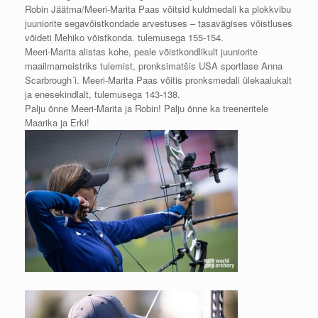
Robin Jäätma/Meeri-Marita Paas võitsid kuldmedali ka plokkvibu
juuniorite segavõistkondade arvestuses – tasavägises võistluses
võideti Mehiko võistkonda. tulemusega 155-154.
Meeri-Marita alistas kohe, peale võistkondlikult juuniorite
maailmameistriks tulemist, pronksimatšis USA sportlase Anna
Scarbrough´i. Meeri-Marita Paas võitis pronksmedali ülekaalukalt
ja enesekindlalt, tulemusega 143-138.
Palju õnne Meeri-Marita ja Robin! Palju õnne ka treeneritele
Maarika ja Erki!