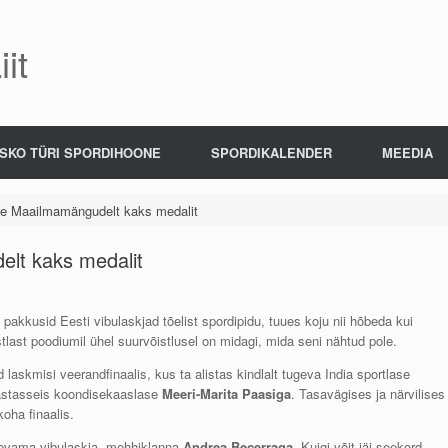
it
SKO TÜRI SPORDIHOONE
SPORDIKALENDER
MEEDIA
ele Maailmamängudelt kaks medalit
elt kaks medalit
kkusid Eesti vibulaskjad tõelist spordipidu, tuues koju nii hõbeda kui
last poodiumil ühel suurvõistlusel on midagi, mida seni nähtud pole.
 laskmisi veerandfinaalis, kus ta alistas kindlalt tugeva India sportlase
vastasseis koondisekaaslase
Meeri-Marita Paasiga
. Tasavägises ja närvilises
oha finaalis.
gevama vibulaskja, mehhiklanna
Andrea Becerraga
. Kuigi võit jäi seekord