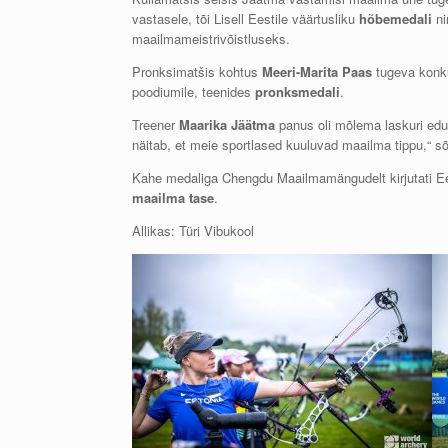
vastasele, tõi Lisell Eestile väärtusliku
hõbemedali
ni
maailmameistrivõistluseks.
Pronksimatšis kohtus
Meeri-Marita Paas
tugeva konku
poodiumile, teenides
pronksmedali
.
Treener
Maarika Jäätma
panus oli mõlema laskuri edu
näitab, et meie sportlased kuuluvad maailma tippu,“ 
Kahe medaliga Chengdu Maailmamängudelt kirjutati Ee
maailma tase
.
Allikas: Türi Vibukool