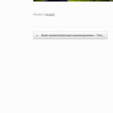
Posted in
Avaleht
.
Post navigation
←
Eesti meistrivõistlused avaveeujumises – Türi…