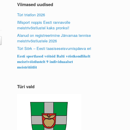
Viimased uudised
Türi triatlon 2026
IMsport noppis Eesti rannavolle
meistrivõistlustel kaks pronksi!
Alanud on registreerimine Järvamaa tennise
meistrivõistlustele 2026
Türi Sörk – Eesti taasiseseisvumispäeva eri
𝐄𝐞𝐬𝐭𝐢 𝐬𝐩𝐨𝐫𝐭𝐥𝐚𝐬𝐞𝐝 𝐯𝐨̃𝐢𝐭𝐬𝐢𝐝 𝐁𝐚𝐥𝐭𝐢 𝐯𝐨̃𝐢𝐬𝐭𝐤𝐨𝐧𝐝𝐥𝐢𝐤𝐞𝐥𝐭
𝐦𝐞𝐢𝐬𝐫𝐢𝐯𝐨̃𝐢𝐬𝐭𝐥𝐮𝐬𝐭𝐞𝐥𝐭 𝟗 𝐢𝐧𝐝𝐢𝐯𝐢𝐝𝐮𝐚𝐚𝐥𝐬𝐞𝐭
𝐦𝐞𝐢𝐬𝐭𝐫𝐢𝐭𝐢𝐢𝐭𝐥𝐢𝐭
Türi vald