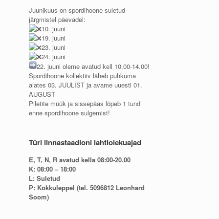
Juunikuus on spordihoone suletud
järgmistel päevadel:
10. juuni
19. juuni
23. juuni
24. juuni
22. juuni oleme avatud kell 10.00-14.00!
Spordihoone kollektiiv läheb puhkuma
alates 03. JUULIST ja avame uuesti 01.
AUGUST
Piletite müük ja sissepääs lõpeb 1 tund
enne spordihoone sulgemist!
Türi linnastaadioni lahtiolekuajad
E, T, N, R avatud kella 08:00-20.00
K: 08:00 – 18:00
L: Suletud
P: Kokkuleppel (tel. 5096812 Leonhard
Soom)