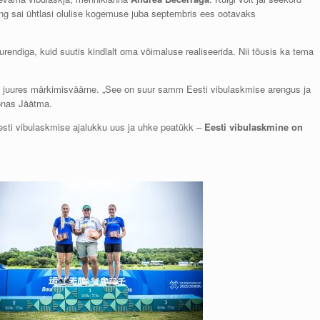
ng sai ühtlasi olulise kogemuse juba septembris ees ootavaks
rendiga, kuid suutis kindlalt oma võimaluse realiseerida. Nii tõusis ka tema
 juures märkimisväärne. „See on suur samm Eesti vibulaskmise arengus ja
sõnas Jäätma.
sti vibulaskmise ajalukku uus ja uhke peatükk –
Eesti vibulaskmine on