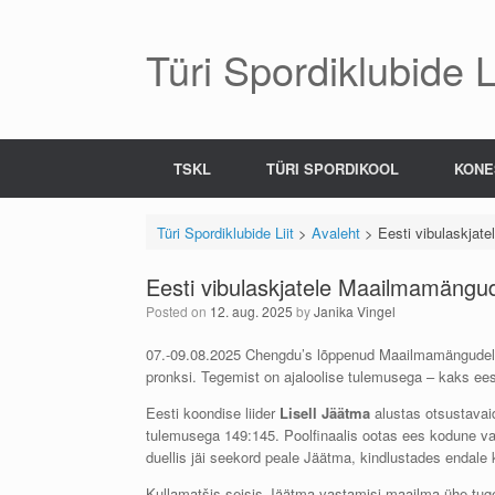
Skip
to
content
Türi Spordiklubide Li
TSKL
TÜRI SPORDIKOOL
KONE
Türi Spordiklubide Liit
>
Avaleht
>
Eesti vibulaskjat
Eesti vibulaskjatele Maailmamängud
Posted on
12. aug. 2025
by
Janika Vingel
07.-09.08.2025 Chengdu’s lõppenud Maailmamängudel pa
pronksi. Tegemist on ajaloolise tulemusega – kaks eest
Eesti koondise liider
Lisell Jäätma
alustas otsustavaid
tulemusega 149:145. Poolfinaalis ootas ees kodune 
duellis jäi seekord peale Jäätma, kindlustades endale k
Kullamatšis seisis Jäätma vastamisi maailma ühe tu