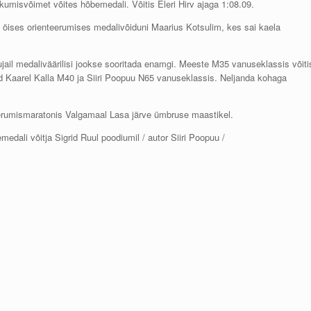
kumisvõimet võites hõbemedali. Võitis Eleri Hirv ajaga 1:08.09.
öises orienteerumises medalivõiduni Maarius Kotsulim, kes sai kaela
ail medaliväärilisi jookse sooritada enamgi. Meeste M35 vanuseklassis võiti
d Kaarel Kalla M40 ja Siiri Poopuu N65 vanuseklassis. Neljanda kohaga
eerumismaratonis Valgamaal Lasa järve ümbruse maastikel.
medali võitja Sigrid Ruul poodiumil / autor Siiri Poopuu /