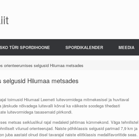
it
SKO TÜRI SPORDIHOONE
SPORDIKALENDER
MEEDIA
ses orienteerumises selgusid Hiiumaa metsades
es selgusid Hiiumaa metsades
rajal toimusid Hiiumaal Leemeti luitevormidega mitmekesisel ja huvitaval
ärskude nõlvadega luitevalli kõrval ka väikeste soodega tihedasti
vate luitevormidega tasasemaid piirkondi.
ises metsas seikluslikul rajal medaleid jahtimas kümmekond. Väga tehnilistel
niliselt vilunud orienteerujad. Naiste põhiklassis selgusid parimad 7,9 km ja
 juba aastaid olnud öisel tavarajal naiste eliitklassis medalifavoriitide seas.