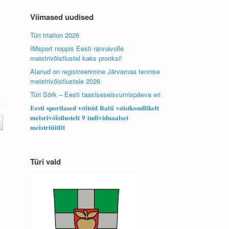
Viimased uudised
Türi triatlon 2026
IMsport noppis Eesti rannavolle
meistrivõistlustel kaks pronksi!
Alanud on registreerimine Järvamaa tennise
meistrivõistlustele 2026
Türi Sörk – Eesti taasiseseisvumispäeva eri
𝐄𝐞𝐬𝐭𝐢 𝐬𝐩𝐨𝐫𝐭𝐥𝐚𝐬𝐞𝐝 𝐯𝐨̃𝐢𝐭𝐬𝐢𝐝 𝐁𝐚𝐥𝐭𝐢 𝐯𝐨̃𝐢𝐬𝐭𝐤𝐨𝐧𝐝𝐥𝐢𝐤𝐞𝐥𝐭
𝐦𝐞𝐢𝐬𝐫𝐢𝐯𝐨̃𝐢𝐬𝐭𝐥𝐮𝐬𝐭𝐞𝐥𝐭 𝟗 𝐢𝐧𝐝𝐢𝐯𝐢𝐝𝐮𝐚𝐚𝐥𝐬𝐞𝐭
𝐦𝐞𝐢𝐬𝐭𝐫𝐢𝐭𝐢𝐢𝐭𝐥𝐢𝐭
Türi vald