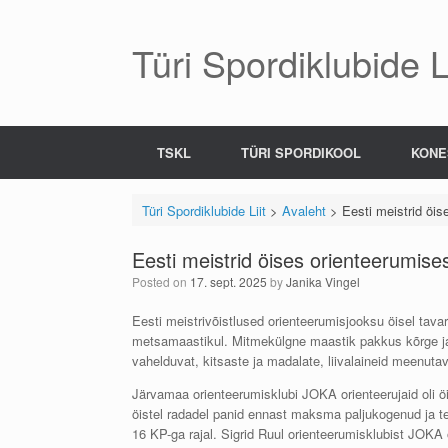
Skip
to
content
Türi Spordiklubide Li
TSKL
TÜRI SPORDIKOOL
KONE
Türi Spordiklubide Liit
>
Avaleht
>
Eesti meistrid öi
Eesti meistrid öises orienteerumis
Posted on
17. sept. 2025
by
Janika Vingel
Eesti meistrivõistlused orienteerumisjooksu öisel tava
metsamaastikul. Mitmekülgne maastik pakkus kõrge ja j
vahelduvat, kitsaste ja madalate, liivalaineid meenuta
Järvamaa orienteerumisklubi JOKA orienteerujaid oli ö
öistel radadel panid ennast maksma paljukogenud ja teh
16 KP-ga rajal. Sigrid Ruul orienteerumisklubist JOKA on