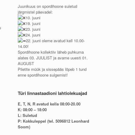
Juunikuus on spordihoone suletud
järgmistel päevadel:
10. juuni
19. juuni
s
23. juuni
24. juuni
22. juuni oleme avatud kell 10.00-
14.00!
Spordihoone kollektiiv läheb puhkuma
alates 03. JUULIST ja avame uuesti 01.
AUGUST
Piletite müük ja sissepääs lõpeb 1 tund
enne spordihoone sulgemist!
Türi linnastaadioni lahtiolekuajad
E, T, N, R avatud kella 08:00-20.00
K: 08:00 – 18:00
L: Suletud
P: Kokkuleppel (tel. 5096812 Leonhard
Soom)