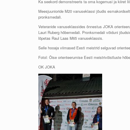
Ka seekord demonstreeris ta oma kogemusi ja kiiret lii
Meesjuunioride M20 vanuseklassi jõudis esmakordselt 
pronksmedali.
Veteranide vanuseklassides õnnestus JOKA orienteeruj
Lauri Ruberg hõbemedali. Pronksmedali võiduni jõudsi
lõpetas Raul Laas M65 vanuseklassis.
Selle hooaja viimased Eesti meistrid selguvad orient
Fotol: Öise orienteerumise Eesti meistrivõistluste hõbe
OK JOKA