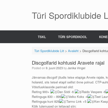
Skip
to
content
Türi Spordiklubide Li
TSKL
TÜRI SPORDIKOOL
KONE
Türi Spordiklubide Liit
>
Avaleht
>
Discgolfarid kohtu
Discgolfarid kohtusid Aravete rajal
Posted on
9. juuni 2023
by
Janika Vingel
Järvamaa discgolf jõudis teise etapiga Arvete rajale, k
holareid, siis teisel etapil sellist õnne polnud. CTP-au
Võistlusklasside parimad olid:
Reiting 900+
Dan Sööl -6
Raido Vespere -6
Reitinguga 830 – 899
Veiko Koks -4
Teet Laur
Reitinguga kuni 829
Tarmo Link +5
Ken Kasp
Kõik tulemused on leitavad siin: