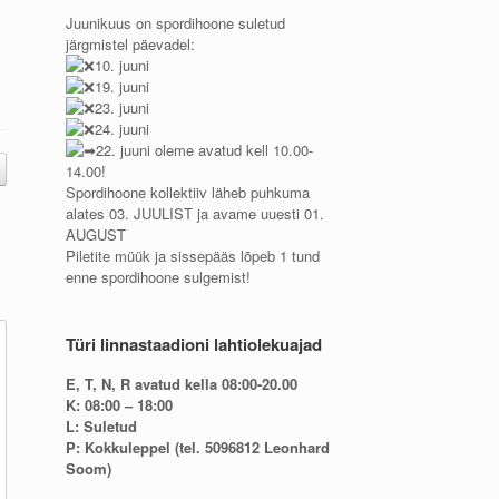
Juunikuus on spordihoone suletud
järgmistel päevadel:
10. juuni
19. juuni
23. juuni
24. juuni
22. juuni oleme avatud kell 10.00-
14.00!
Spordihoone kollektiiv läheb puhkuma
alates 03. JUULIST ja avame uuesti 01.
AUGUST
Piletite müük ja sissepääs lõpeb 1 tund
enne spordihoone sulgemist!
Türi linnastaadioni lahtiolekuajad
E, T, N, R avatud kella 08:00-20.00
K: 08:00 – 18:00
L: Suletud
P: Kokkuleppel (tel. 5096812 Leonhard
Soom)