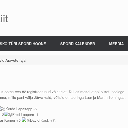
it
SKO TÜRI SPORDIHOONE
SPORDIKALENDER
MEEDIA
sid Aravete rajal
us ootas ees 82 registreerunud võistlejat. Kui esimesel etapil visati hoolega
hinna, mille pani välja Järva vald, võitsid omale Inga Laur ja Martin Tomingas.
Kerdo Lepasepp -5.
 -2
Fred Loopere -1
ar Kerner +5
David Kask +7.