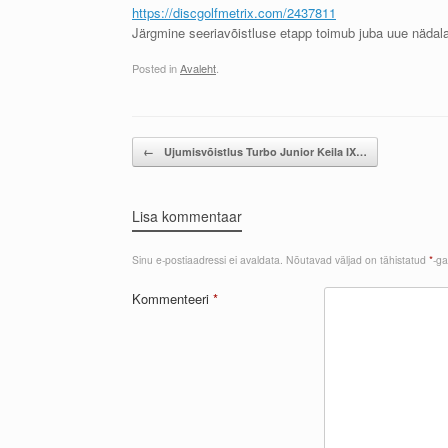
https://discgolfmetrix.com/2437811
Järgmine seeriavõistluse etapp toimub juba uue nädala 
Posted in
Avaleht
.
Post navigation
←
Ujumisvõistlus Turbo Junior Keila IX…
Lisa kommentaar
Sinu e-postiaadressi ei avaldata.
Nõutavad väljad on tähistatud
*
-ga
Kommenteeri
*