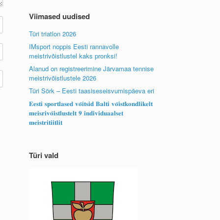
Viimased uudised
Türi triatlon 2026
IMsport noppis Eesti rannavolle
meistrivõistlustel kaks pronksi!
Alanud on registreerimine Järvamaa tennise
meistrivõistlustele 2026
Türi Sörk – Eesti taasiseseisvumispäeva eri
𝐄𝐞𝐬𝐭𝐢 𝐬𝐩𝐨𝐫𝐭𝐥𝐚𝐬𝐞𝐝 𝐯𝐨̃𝐢𝐭𝐬𝐢𝐝 𝐁𝐚𝐥𝐭𝐢 𝐯𝐨̃𝐢𝐬𝐭𝐤𝐨𝐧𝐝𝐥𝐢𝐤𝐞𝐥𝐭
𝐦𝐞𝐢𝐬𝐫𝐢𝐯𝐨̃𝐢𝐬𝐭𝐥𝐮𝐬𝐭𝐞𝐥𝐭 𝟗 𝐢𝐧𝐝𝐢𝐯𝐢𝐝𝐮𝐚𝐚𝐥𝐬𝐞𝐭
𝐦𝐞𝐢𝐬𝐭𝐫𝐢𝐭𝐢𝐢𝐭𝐥𝐢𝐭
Türi vald