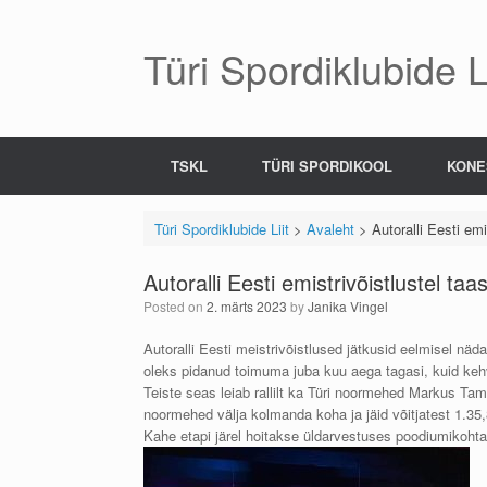
Skip
to
content
Türi Spordiklubide Li
TSKL
TÜRI SPORDIKOOL
KONE
Türi Spordiklubide Liit
>
Avaleht
>
Autoralli Eesti emi
Autoralli Eesti emistrivõistlustel ta
Posted on
2. märts 2023
by
Janika Vingel
Autoralli Eesti meistrivõistlused jätkusid eelmisel näd
oleks pidanud toimuma juba kuu aega tagasi, kuid kehv
Teiste seas leiab rallilt ka Türi noormehed Markus Ta
noormehed välja kolmanda koha ja jäid võitjatest 1.3
Kahe etapi järel hoitakse üldarvestuses poodiumikohta