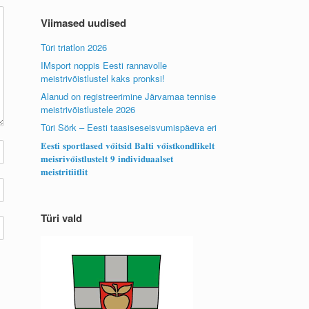
Viimased uudised
Türi triatlon 2026
IMsport noppis Eesti rannavolle
meistrivõistlustel kaks pronksi!
Alanud on registreerimine Järvamaa tennise
meistrivõistlustele 2026
Türi Sörk – Eesti taasiseseisvumispäeva eri
𝐄𝐞𝐬𝐭𝐢 𝐬𝐩𝐨𝐫𝐭𝐥𝐚𝐬𝐞𝐝 𝐯𝐨̃𝐢𝐭𝐬𝐢𝐝 𝐁𝐚𝐥𝐭𝐢 𝐯𝐨̃𝐢𝐬𝐭𝐤𝐨𝐧𝐝𝐥𝐢𝐤𝐞𝐥𝐭
𝐦𝐞𝐢𝐬𝐫𝐢𝐯𝐨̃𝐢𝐬𝐭𝐥𝐮𝐬𝐭𝐞𝐥𝐭 𝟗 𝐢𝐧𝐝𝐢𝐯𝐢𝐝𝐮𝐚𝐚𝐥𝐬𝐞𝐭
𝐦𝐞𝐢𝐬𝐭𝐫𝐢𝐭𝐢𝐢𝐭𝐥𝐢𝐭
Türi vald