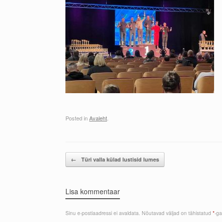
Posted in
Avaleht
.
Post navigation
←
Türi valla külad lustisid lumes
Lisa kommentaar
Sinu e-postiaadressi ei avaldata.
Nõutavad väljad on tähistatud
*
-ga