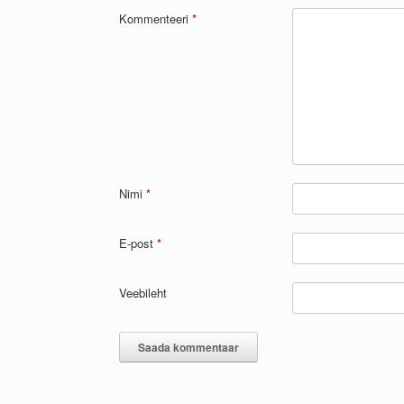
Kommenteeri
*
Nimi
*
E-post
*
Veebileht