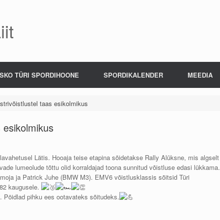
it
SKO TÜRI SPORDIHOONE
SPORDIKALENDER
MEEDIA
strivõistlustel taas esikolmikus
as esikolmikus
alavahetusel Lätis. Hooaja teise etapina sõidetakse Rally Alūksne, mis algselt
ade lumeolude tõttu olid korraldajad toona sunnitud võistluse edasi lükkama.
mmoja ja Patrick Juhe (BMW M3). EMV6 võistlusklassis sõitsid Türi
5,82 kaugusele.
. Pöidlad pihku ees ootavateks sõitudeks.