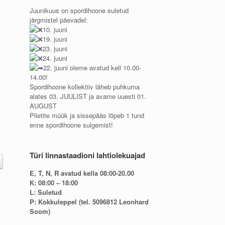
Juunikuus on spordihoone suletud
järgmistel päevadel:
10. juuni
19. juuni
23. juuni
24. juuni
22. juuni oleme avatud kell 10.00-
14.00!
Spordihoone kollektiiv läheb puhkuma
alates 03. JUULIST ja avame uuesti 01.
AUGUST
Piletite müük ja sissepääs lõpeb 1 tund
enne spordihoone sulgemist!
Türi linnastaadioni lahtiolekuajad
E, T, N, R avatud kella 08:00-20.00
K: 08:00 – 18:00
L: Suletud
P: Kokkuleppel (tel. 5096812 Leonhard
Soom)