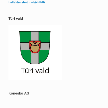
𝐢𝐧𝐝𝐢𝐯𝐢𝐝𝐮𝐚𝐚𝐥𝐬𝐞𝐭 𝐦𝐞𝐢𝐬𝐭𝐫𝐢𝐭𝐢𝐢𝐭𝐥𝐢𝐭
Türi vald
Konesko AS