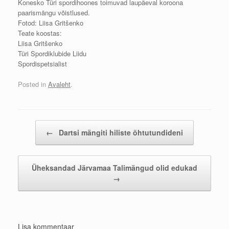
Konesko Türi spordihoones toimuvad laupäeval koroona
paarismängu võistlused.
Fotod: Liisa Gritšenko
Teate koostas:
Liisa Gritšenko
Türi Spordiklubide Liidu
Spordispetsialist
Posted in
Avaleht
.
Post navigation
←
Dartsi mängiti hiliste õhtutundideni
Üheksandad Järvamaa Talimängud olid edukad
→
Lisa kommentaar