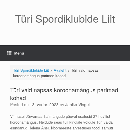
Skip
to
content
Türi Spordiklubide Liit
Menu
Türi Spordiklubide Liit
>
Avaleht
>
Türi vald napsas
koroonamängus parimad kohad
Türi vald napsas koroonamängus parimad
kohad
Posted on
13. veebr. 2023
by
Janika Vingel
Viimasel Järvamaa Talimängude päeval osalesid 27 huvilist
koroonamängus. Neidude seas tuli kindlale võidule Türi valda
esindanud Helena Ansi. Noormeeste arvestuses toodi samuti