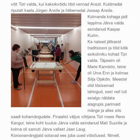
võit Türi valda, kui kaksikvõidu tõid vennad Ansid. Kuldmedal
riputati kaela Jürgen Ansile ja
hõbemedal Joosep Ansile.
Kolmanda kohaga pidi
leppima Järva valda
esindanud Kaspar
Kurim.
Ka naised jätkasid
traditsiooni ja tõid kõik
esikolmiku kohad Türi
valda. Täpseim oli
Marie Kannisto, teine
oli Urve Enn ja kolmas
Silja Ojakõiv. Meestel
olid tõsisemad
lahingud, sest neil tuli
esialgu näidata
alagrupis parimaid
mänge ja alles siis
saadi kohamängudele. Finaalist väljus võitjana Türi mees Reno
Kangur, teine koht kuulus Järva valda esindanud Mati Suunile ja
kolma oli samuti Järva vallast Jaan Laug.
Koroonamängijaid ootavad ees juba uued võistlused. Nimelt,