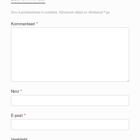
Sinu e-postiaadressi ei avaldata.
Nõutavad väljad on tähistatud
*
-ga
Kommenteeri
*
Nimi
*
E-post
*
Veebileht