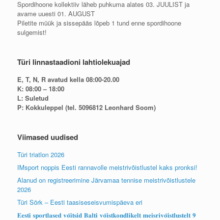
Spordihoone kollektiiv läheb puhkuma alates 03. JUULIST ja
avame uuesti 01. AUGUST
Piletite müük ja sissepääs lõpeb 1 tund enne spordihoone
sulgemist!
Türi linnastaadioni lahtiolekuajad
E, T, N, R avatud kella 08:00-20.00
K: 08:00 – 18:00
L: Suletud
P: Kokkuleppel (tel. 5096812 Leonhard Soom)
Viimased uudised
Türi triatlon 2026
IMsport noppis Eesti rannavolle meistrivõistlustel kaks pronksi!
Alanud on registreerimine Järvamaa tennise meistrivõistlustele
2026
Türi Sörk – Eesti taasiseseisvumispäeva eri
𝐄𝐞𝐬𝐭𝐢 𝐬𝐩𝐨𝐫𝐭𝐥𝐚𝐬𝐞𝐝 𝐯𝐨̃𝐢𝐭𝐬𝐢𝐝 𝐁𝐚𝐥𝐭𝐢 𝐯𝐨̃𝐢𝐬𝐭𝐤𝐨𝐧𝐝𝐥𝐢𝐤𝐞𝐥𝐭 𝐦𝐞𝐢𝐬𝐫𝐢𝐯𝐨̃𝐢𝐬𝐭𝐥𝐮𝐬𝐭𝐞𝐥𝐭 𝟗