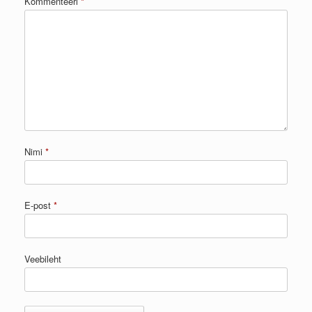
Kommenteeri
*
Nimi
*
E-post
*
Veebileht