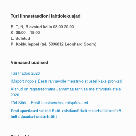
Türi linnastaadioni lahtiolekuajad
E, T, N, R avatud kella 08:00-20.00
K: 08:00 – 18:00
L: Suletud
P: Kokkuleppel (tel. 5096812 Leonhard Soom)
Viimased uudised
Türi triatlon 2026
IMsport noppis Eesti rannavolle meistrivõistlustel kaks pronksi!
Alanud on registreerimine Järvamaa tennise meistrivõistlustele
2026
Türi Sörk – Eesti taasiseseisvumispäeva eri
𝐄𝐞𝐬𝐭𝐢 𝐬𝐩𝐨𝐫𝐭𝐥𝐚𝐬𝐞𝐝 𝐯𝐨̃𝐢𝐭𝐬𝐢𝐝 𝐁𝐚𝐥𝐭𝐢 𝐯𝐨̃𝐢𝐬𝐭𝐤𝐨𝐧𝐝𝐥𝐢𝐤𝐞𝐥𝐭 𝐦𝐞𝐢𝐬𝐫𝐢𝐯𝐨̃𝐢𝐬𝐭𝐥𝐮𝐬𝐭𝐞𝐥𝐭 𝟗
𝐢𝐧𝐝𝐢𝐯𝐢𝐝𝐮𝐚𝐚𝐥𝐬𝐞𝐭 𝐦𝐞𝐢𝐬𝐭𝐫𝐢𝐭𝐢𝐢𝐭𝐥𝐢𝐭