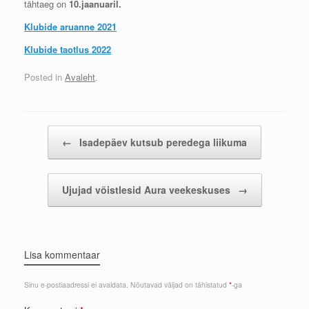
tähtaeg on
10.jaanuaril.
Klubide aruanne 2021
Klubide taotlus 2022
Posted in
Avaleht
.
Post navigation
←
Isadepäev kutsub peredega liikuma
Ujujad võistlesid Aura veekeskuses
→
Lisa kommentaar
Sinu e-postiaadressi ei avaldata.
Nõutavad väljad on tähistatud
*
-ga