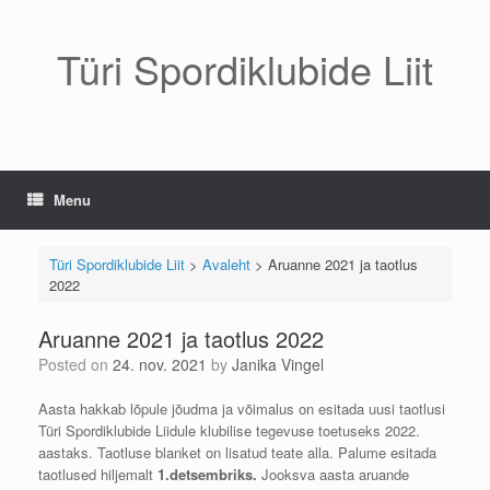
Skip
to
content
Türi Spordiklubide Liit
Menu
Türi Spordiklubide Liit
>
Avaleht
>
Aruanne 2021 ja taotlus
2022
Aruanne 2021 ja taotlus 2022
Posted on
24. nov. 2021
by
Janika Vingel
Aasta hakkab lõpule jõudma ja võimalus on esitada uusi taotlusi
Türi Spordiklubide Liidule klubilise tegevuse toetuseks 2022.
aastaks. Taotluse blanket on lisatud teate alla. Palume esitada
taotlused hiljemalt
1.detsembriks.
Jooksva aasta aruande