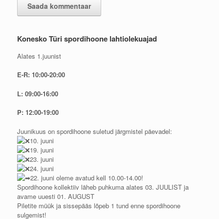
Konesko Türi spordihoone lahtiolekuajad
Alates 1.juunist
E-R: 10:00-20:00
L: 09:00-16:00
P: 12:00-19:00
Juunikuus on spordihoone suletud järgmistel päevadel:
10. juuni
19. juuni
23. juuni
24. juuni
22. juuni oleme avatud kell 10.00-14.00!
Spordihoone kollektiiv läheb puhkuma alates 03. JUULIST ja
avame uuesti 01. AUGUST
Piletite müük ja sissepääs lõpeb 1 tund enne spordihoone
sulgemist!