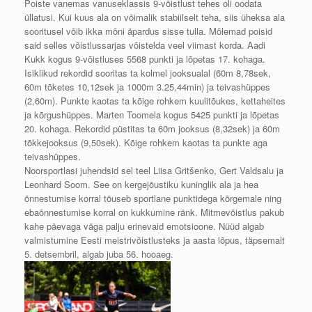
Poiste vanemas vanuseklassis 9-võistlust tehes oli oodata
üllatusi. Kui kuus ala on võimalik stabiilselt teha, siis üheksa ala
sooritusel võib ikka mõni äpardus sisse tulla. Mõlemad poisid
said selles võistlussarjas võistelda veel viimast korda. Aadi
Kukk kogus 9-võistluses 5568 punkti ja lõpetas 17. kohaga.
Isiklikud rekordid sooritas ta kolmel jooksualal (60m 8,78sek,
60m tõketes 10,12sek ja 1000m 3.25,44min) ja teivashüppes
(2,60m). Punkte kaotas ta kõige rohkem kuulitõukes, kettaheites
ja kõrgushüppes. Marten Toomela kogus 5425 punkti ja lõpetas
20. kohaga. Rekordid püstitas ta 60m jooksus (8,32sek) ja 60m
tõkkejooksus (9,50sek). Kõige rohkem kaotas ta punkte aga
teivashüppes.
Noorsportlasi juhendsid sel teel Liisa Gritšenko, Gert Valdsalu ja
Leonhard Soom. See on kergejõustiku kuninglik ala ja hea
õnnestumise korral tõuseb sportlane punktidega kõrgemale ning
ebaõnnestumise korral on kukkumine ränk. Mitmevõistlus pakub
kahe päevaga väga palju erinevaid emotsioone. Nüüd algab
valmistumine Eesti meistrivõistlusteks ja aasta lõpus, täpsemalt
5. detsembril, algab juba 56. hooaeg.