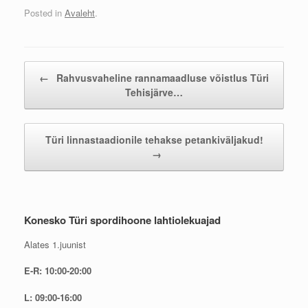
Posted in
Avaleht
.
Post navigation
←
Rahvusvaheline rannamaadluse võistlus Türi
Tehisjärve…
Türi linnastaadionile tehakse petankiväljakud!
→
Konesko Türi spordihoone lahtiolekuajad
Alates 1.juunist
E-R: 10:00-20:00
L: 09:00-16:00