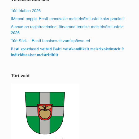
Türi triatlon 2026
IMsport noppis Eesti rannavolle meistrivõistlustel kaks pronksi!
Alanud on registreerimine Järvamaa tennise meistrivõistlustele
2026
Türi Sörk – Eesti taasiseseisvumispäeva eri
𝐄𝐞𝐬𝐭𝐢 𝐬𝐩𝐨𝐫𝐭𝐥𝐚𝐬𝐞𝐝 𝐯𝐨̃𝐢𝐭𝐬𝐢𝐝 𝐁𝐚𝐥𝐭𝐢 𝐯𝐨̃𝐢𝐬𝐭𝐤𝐨𝐧𝐝𝐥𝐢𝐤𝐞𝐥𝐭 𝐦𝐞𝐢𝐬𝐫𝐢𝐯𝐨̃𝐢𝐬𝐭𝐥𝐮𝐬𝐭𝐞𝐥𝐭 𝟗
𝐢𝐧𝐝𝐢𝐯𝐢𝐝𝐮𝐚𝐚𝐥𝐬𝐞𝐭 𝐦𝐞𝐢𝐬𝐭𝐫𝐢𝐭𝐢𝐢𝐭𝐥𝐢𝐭
Türi vald