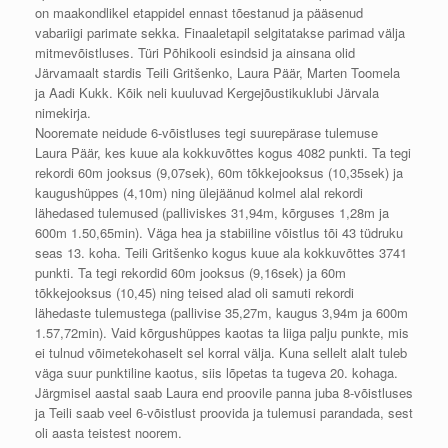
on maakondlikel etappidel ennast tõestanud ja pääsenud
vabariigi parimate sekka. Finaaletapil selgitatakse parimad välja
mitmevõistluses. Türi Põhikooli esindsid ja ainsana olid
Järvamaalt stardis Teili Gritšenko, Laura Päär, Marten Toomela
ja Aadi Kukk. Kõik neli kuuluvad Kergejõustikuklubi Järvala
nimekirja.
Nooremate neidude 6-võistluses tegi suurepärase tulemuse
Laura Päär, kes kuue ala kokkuvõttes kogus 4082 punkti. Ta tegi
rekordi 60m jooksus (9,07sek), 60m tõkkejooksus (10,35sek) ja
kaugushüppes (4,10m) ning ülejäänud kolmel alal rekordi
lähedased tulemused (palliviskes 31,94m, kõrguses 1,28m ja
600m 1.50,65min). Väga hea ja stabiiline võistlus tõi 43 tüdruku
seas 13. koha. Teili Gritšenko kogus kuue ala kokkuvõttes 3741
punkti. Ta tegi rekordid 60m jooksus (9,16sek) ja 60m
tõkkejooksus (10,45) ning teised alad oli samuti rekordi
lähedaste tulemustega (pallivise 35,27m, kaugus 3,94m ja 600m
1.57,72min). Vaid kõrgushüppes kaotas ta liiga palju punkte, mis
ei tulnud võimetekohaselt sel korral välja. Kuna sellelt alalt tuleb
väga suur punktiline kaotus, siis lõpetas ta tugeva 20. kohaga.
Järgmisel aastal saab Laura end proovile panna juba 8-võistluses
ja Teili saab veel 6-võistlust proovida ja tulemusi parandada, sest
oli aasta teistest noorem.