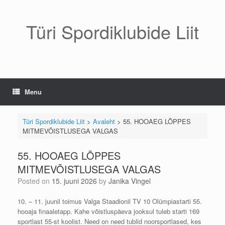
Skip
to
content
Türi Spordiklubide Liit
Menu
Türi Spordiklubide Liit
>
Avaleht
>
55. HOOAEG LÕPPES
MITMEVÕISTLUSEGA VALGAS
55. HOOAEG LÕPPES
MITMEVÕISTLUSEGA VALGAS
Posted on
15. juuni 2026
by
Janika Vingel
10. – 11. juunil toimus Valga Staadionil TV 10 Olümpiastarti 55.
hooaja finaaletapp. Kahe võistluspäeva jooksul tuleb starti 169
sportlast 55-st koolist. Need on need tublid noorsportlased, kes