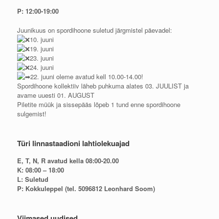
P: 12:00-19:00
Juunikuus on spordihoone suletud järgmistel päevadel:
10. juuni
19. juuni
23. juuni
24. juuni
22. juuni oleme avatud kell 10.00-14.00!
Spordihoone kollektiiv läheb puhkuma alates 03. JUULIST ja
avame uuesti 01. AUGUST
Piletite müük ja sissepääs lõpeb 1 tund enne spordihoone
sulgemist!
Türi linnastaadioni lahtiolekuajad
E, T, N, R avatud kella 08:00-20.00
K: 08:00 – 18:00
L: Suletud
P: Kokkuleppel (tel. 5096812 Leonhard Soom)
Viimased uudised