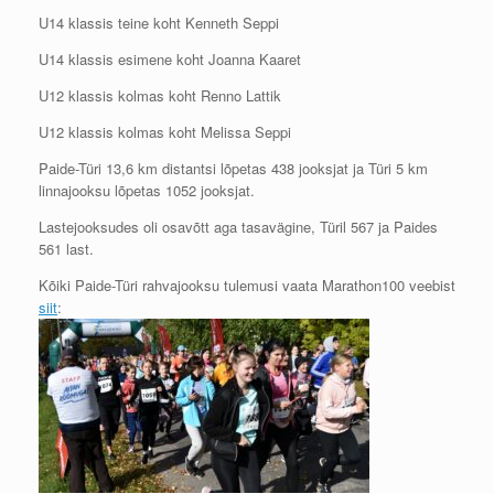
U14 klassis teine koht Kenneth Seppi
U14 klassis esimene koht Joanna Kaaret
U12 klassis kolmas koht Renno Lattik
U12 klassis kolmas koht Melissa Seppi
Paide-Türi 13,6 km distantsi lõpetas 438 jooksjat ja Türi 5 km
linnajooksu lõpetas 1052 jooksjat.
Lastejooksudes oli osavõtt aga tasavägine, Türil 567 ja Paides
561 last.
Kõiki Paide-Türi rahvajooksu tulemusi vaata Marathon100 veebist
siit
: