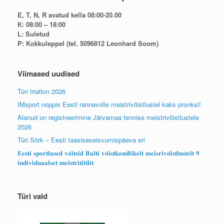
E, T, N, R avatud kella 08:00-20.00
K: 08:00 – 18:00
L: Suletud
P: Kokkuleppel (tel. 5096812 Leonhard Soom)
Viimased uudised
Türi triatlon 2026
IMsport noppis Eesti rannavolle meistrivõistlustel kaks pronksi!
Alanud on registreerimine Järvamaa tennise meistrivõistlustele
2026
Türi Sörk – Eesti taasiseseisvumispäeva eri
𝐄𝐞𝐬𝐭𝐢 𝐬𝐩𝐨𝐫𝐭𝐥𝐚𝐬𝐞𝐝 𝐯𝐨̃𝐢𝐭𝐬𝐢𝐝 𝐁𝐚𝐥𝐭𝐢 𝐯𝐨̃𝐢𝐬𝐭𝐤𝐨𝐧𝐝𝐥𝐢𝐤𝐞𝐥𝐭 𝐦𝐞𝐢𝐬𝐫𝐢𝐯𝐨̃𝐢𝐬𝐭𝐥𝐮𝐬𝐭𝐞𝐥𝐭 𝟗
𝐢𝐧𝐝𝐢𝐯𝐢𝐝𝐮𝐚𝐚𝐥𝐬𝐞𝐭 𝐦𝐞𝐢𝐬𝐭𝐫𝐢𝐭𝐢𝐢𝐭𝐥𝐢𝐭
Türi vald