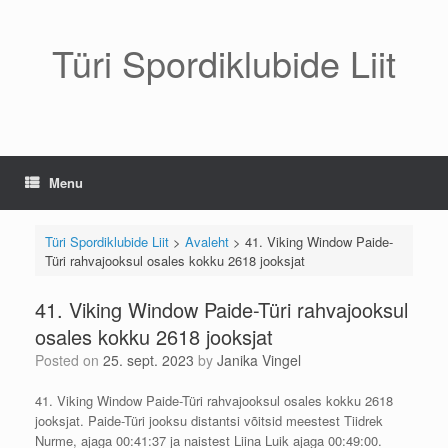
Skip
to
content
Türi Spordiklubide Liit
Menu
Türi Spordiklubide Liit
>
Avaleht
>
41. Viking Window Paide-
Türi rahvajooksul osales kokku 2618 jooksjat
41. Viking Window Paide-Türi rahvajooksul
osales kokku 2618 jooksjat
Posted on
25. sept. 2023
by
Janika Vingel
41. Viking Window Paide-Türi rahvajooksul osales kokku 2618
jooksjat. Paide-Türi jooksu distantsi võitsid meestest Tiidrek
Nurme, ajaga 00:41:37 ja naistest Liina Luik ajaga 00:49:00.