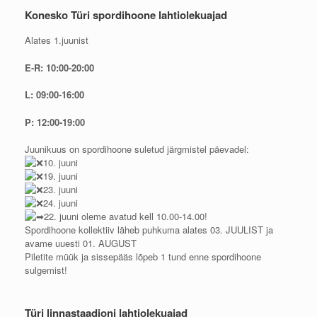
Konesko Türi spordihoone lahtiolekuajad
Alates 1.juunist
E-R: 10:00-20:00
L: 09:00-16:00
P: 12:00-19:00
Juunikuus on spordihoone suletud järgmistel päevadel:
10. juuni
19. juuni
23. juuni
24. juuni
22. juuni oleme avatud kell 10.00-14.00!
Spordihoone kollektiiv läheb puhkuma alates 03. JUULIST ja
avame uuesti 01. AUGUST
Piletite müük ja sissepääs lõpeb 1 tund enne spordihoone
sulgemist!
Türi linnastaadioni lahtiolekuajad