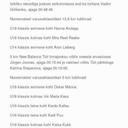
Isikliku rekordiga jooksis esikümnesse end ka türilane Vadim
Gritšenko, ajaga 00:48:46.
Noorematest vanuseklassidest 13,6 km tublimad:
U18 klassis esimene koht Hanna Arulepp
U18 klassis kolmas koht Miia Reet Raabe
U14 klassis esimene koht Aron Lieberg
5 km New Balance Türi linnajooksu võitis meeste arvestuses
Jürgen Joonas, ajaga 00:15:44 ja naistest võitis Türi päritoluga
Katrina Stepanova, ajaga 00:19:06.
Noorematest vanuseklassidest 5 km tublimad:
U18 klassis esimene koht Oskar Männa
U18 klassis kolmas Iris Maria Kass
U16 klassis teine koht Kardo Kallas
U16 klassis teine koht Kadi Puu
U16 klassis kolmas koht Kaisa Kukk