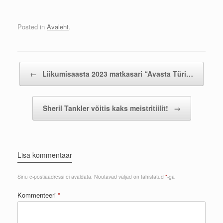
Posted in
Avaleht
.
Post navigation
←
Liikumisaasta 2023 matkasari “Avasta Türi…
Sheril Tankler võitis kaks meistritiilit!
→
Lisa kommentaar
Sinu e-postiaadressi ei avaldata.
Nõutavad väljad on tähistatud
*
-ga
Kommenteeri
*