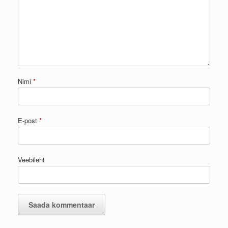
Nimi
*
E-post
*
Veebileht