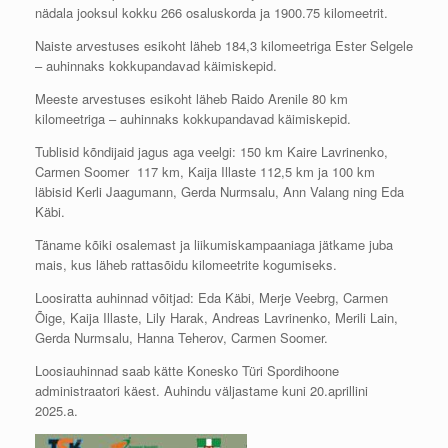
nädala jooksul kokku 266 osaluskorda ja 1900.75 kilomeetrit.
Naiste arvestuses esikoht läheb 184,3 kilomeetriga Ester Selgele
– auhinnaks kokkupandavad käimiskepid.
Meeste arvestuses esikoht läheb Raido Arenile 80 km
kilomeetriga – auhinnaks kokkupandavad käimiskepid.
Tublisid kõndijaid jagus aga veelgi: 150 km Kaire Lavrinenko,
Carmen Soomer 117 km, Kaija Illaste 112,5 km ja 100 km
läbisid Kerli Jaagumann, Gerda Nurmsalu, Ann Valang ning Eda
Käbi.
Täname kõiki osalemast ja liikumiskampaaniaga jätkame juba
mais, kus läheb rattasõidu kilomeetrite kogumiseks.
Loosiratta auhinnad võitjad: Eda Käbi, Merje Veebrg, Carmen
Õige, Kaija Illaste, Lily Harak, Andreas Lavrinenko, Merili Lain,
Gerda Nurmsalu, Hanna Teherov, Carmen Soomer.
Loosiauhinnad saab kätte Konesko Türi Spordihoone
administraatori käest. Auhindu väljastame kuni 20.aprillini
2025.a.