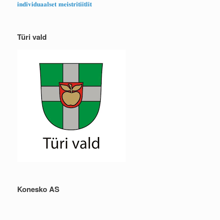
𝐢𝐧𝐝𝐢𝐯𝐢𝐝𝐮𝐚𝐚𝐥𝐬𝐞𝐭 𝐦𝐞𝐢𝐬𝐭𝐫𝐢𝐭𝐢𝐢𝐭𝐥𝐢𝐭
Türi vald
Konesko AS