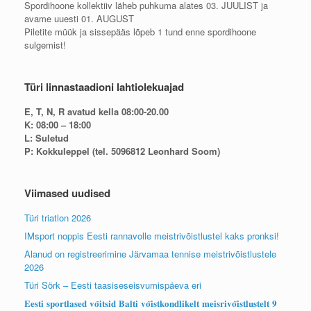
Spordihoone kollektiiv läheb puhkuma alates 03. JUULIST ja
avame uuesti 01. AUGUST
Piletite müük ja sissepääs lõpeb 1 tund enne spordihoone
sulgemist!
Türi linnastaadioni lahtiolekuajad
E, T, N, R avatud kella 08:00-20.00
K: 08:00 – 18:00
L: Suletud
P: Kokkuleppel (tel. 5096812 Leonhard Soom)
Viimased uudised
Türi triatlon 2026
IMsport noppis Eesti rannavolle meistrivõistlustel kaks pronksi!
Alanud on registreerimine Järvamaa tennise meistrivõistlustele
2026
Türi Sörk – Eesti taasiseseisvumispäeva eri
𝐄𝐞𝐬𝐭𝐢 𝐬𝐩𝐨𝐫𝐭𝐥𝐚𝐬𝐞𝐝 𝐯𝐨̃𝐢𝐭𝐬𝐢𝐝 𝐁𝐚𝐥𝐭𝐢 𝐯𝐨̃𝐢𝐬𝐭𝐤𝐨𝐧𝐝𝐥𝐢𝐤𝐞𝐥𝐭 𝐦𝐞𝐢𝐬𝐫𝐢𝐯𝐨̃𝐢𝐬𝐭𝐥𝐮𝐬𝐭𝐞𝐥𝐭 𝟗