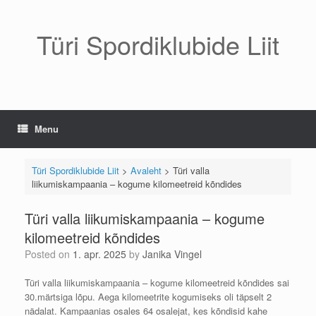
Skip
to
content
Türi Spordiklubide Liit
Menu
Türi Spordiklubide Liit
>
Avaleht
>
Türi valla
liikumiskampaania – kogume kilomeetreid kõndides
Türi valla liikumiskampaania – kogume
kilomeetreid kõndides
Posted on
1. apr. 2025
by
Janika Vingel
Türi valla liikumiskampaania – kogume kilomeetreid kõndides sai
30.märtsiga lõpu. Aega kilomeetrite kogumiseks oli täpselt 2
nädalat. Kampaanias osales 64 osalejat, kes kõndisid kahe