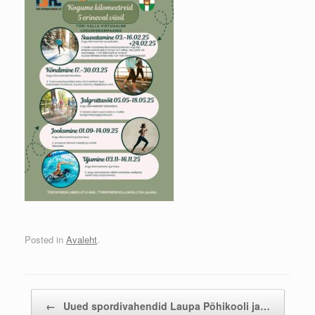
Posted in
Avaleht
.
Post navigation
←
Uued spordivahendid Laupa Põhikooli ja…