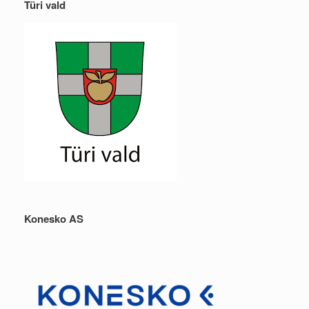
Türi vald
Konesko AS