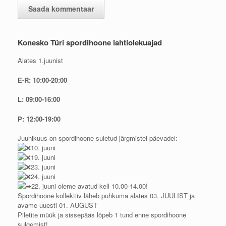
Konesko Türi spordihoone lahtiolekuajad
Alates 1.juunist
E-R: 10:00-20:00
L: 09:00-16:00
P: 12:00-19:00
Juunikuus on spordihoone suletud järgmistel päevadel:
10. juuni
19. juuni
23. juuni
24. juuni
22. juuni oleme avatud kell 10.00-14.00!
Spordihoone kollektiiv läheb puhkuma alates 03. JUULIST ja
avame uuesti 01. AUGUST
Piletite müük ja sissepääs lõpeb 1 tund enne spordihoone
sulgemist!