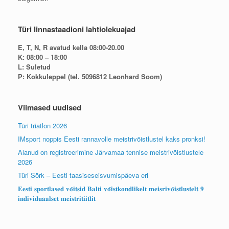
Türi linnastaadioni lahtiolekuajad
E, T, N, R avatud kella 08:00-20.00
K: 08:00 – 18:00
L: Suletud
P: Kokkuleppel (tel. 5096812 Leonhard Soom)
Viimased uudised
Türi triatlon 2026
IMsport noppis Eesti rannavolle meistrivõistlustel kaks pronksi!
Alanud on registreerimine Järvamaa tennise meistrivõistlustele
2026
Türi Sörk – Eesti taasiseseisvumispäeva eri
𝐄𝐞𝐬𝐭𝐢 𝐬𝐩𝐨𝐫𝐭𝐥𝐚𝐬𝐞𝐝 𝐯𝐨̃𝐢𝐭𝐬𝐢𝐝 𝐁𝐚𝐥𝐭𝐢 𝐯𝐨̃𝐢𝐬𝐭𝐤𝐨𝐧𝐝𝐥𝐢𝐤𝐞𝐥𝐭 𝐦𝐞𝐢𝐬𝐫𝐢𝐯𝐨̃𝐢𝐬𝐭𝐥𝐮𝐬𝐭𝐞𝐥𝐭 𝟗
𝐢𝐧𝐝𝐢𝐯𝐢𝐝𝐮𝐚𝐚𝐥𝐬𝐞𝐭 𝐦𝐞𝐢𝐬𝐭𝐫𝐢𝐭𝐢𝐢𝐭𝐥𝐢𝐭