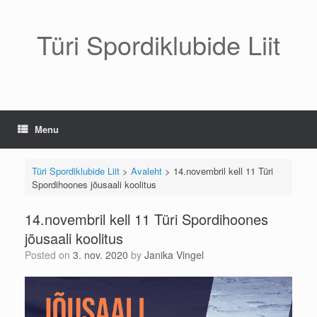
Skip
to
content
Türi Spordiklubide Liit
Menu
Türi Spordiklubide Liit
>
Avaleht
>
14.novembril kell 11 Türi
Spordihoones jõusaali koolitus
14.novembril kell 11 Türi Spordihoones
jõusaali koolitus
Posted on
3. nov. 2020
by
Janika Vingel