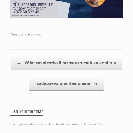
Posted in
Avaleht
.
Post navigation
←
Võimlemisfestivali raames toimub ka koolitus
Isadepäeva orienteerumine
→
Lisa kommentaar
Sinu e-postiaadressi ei avaldata.
Nõutavad väljad on tähistatud
*
-ga