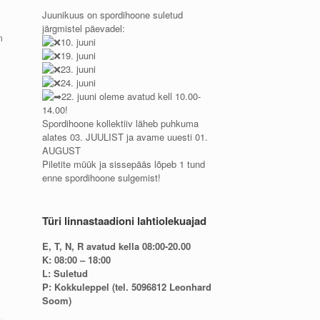
Juunikuus on spordihoone suletud
järgmistel päevadel:
m
10. juuni
19. juuni
23. juuni
24. juuni
22. juuni oleme avatud kell 10.00-
14.00!
Spordihoone kollektiiv läheb puhkuma
alates 03. JUULIST ja avame uuesti 01.
AUGUST
Piletite müük ja sissepääs lõpeb 1 tund
enne spordihoone sulgemist!
Türi linnastaadioni lahtiolekuajad
E, T, N, R avatud kella 08:00-20.00
K: 08:00 – 18:00
L: Suletud
P: Kokkuleppel (tel. 5096812 Leonhard
Soom)