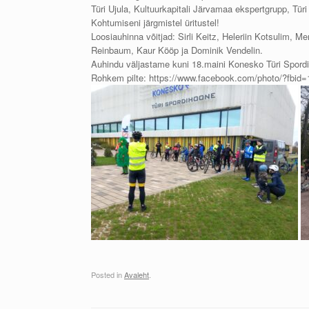
Türi Ujula, Kultuurkapitali Järvamaa ekspertgrupp, Türi
Kohtumiseni järgmistel üritustel!
Loosiauhinna võitjad: Sirli Keitz, Heleriin Kotsulim, M
Reinbaum, Kaur Kööp ja Dominik Vendelin.
Auhindu väljastame kuni 18.maini Konesko Türi Spord
Rohkem pilte: https://www.facebook.com/photo/?fb
Posted in
Avaleht
.