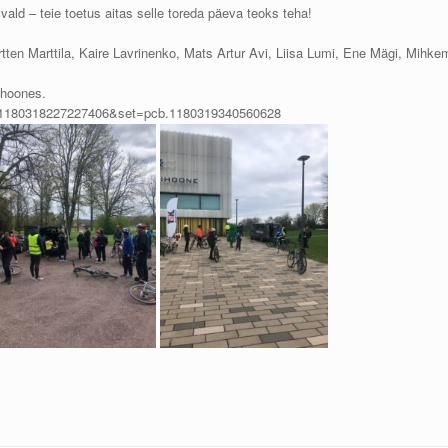
 vald – teie toetus aitas selle toreda päeva teoks teha!
ertten Marttila, Kaire Lavrinenko, Mats Artur Avi, Liisa Lumi, Ene Mägi, Mihke
ihoones.
id=1180318227227406&set=pcb.1180319340560628