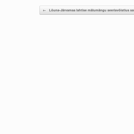
Post navigation
←
Lõuna-Järvamaa lahtise mälumängu seeriavõistlus s