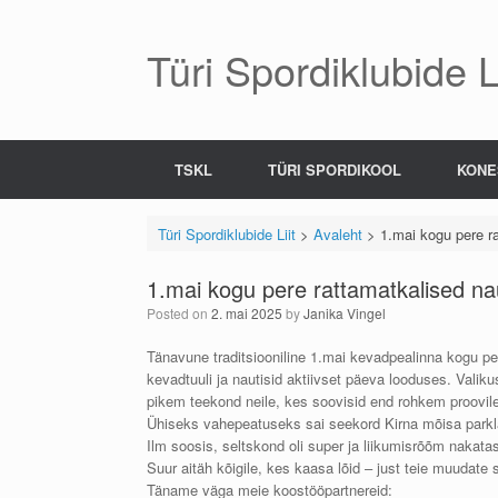
Skip
to
content
Türi Spordiklubide Li
TSKL
TÜRI SPORDIKOOL
KONE
Türi Spordiklubide Liit
>
Avaleht
>
1.mai kogu pere ra
1.mai kogu pere rattamatkalised nau
Posted on
2. mai 2025
by
Janika Vingel
Tänavune traditsiooniline 1.mai kevadpealinna kogu pe
kevadtuuli ja nautisid aktiivset päeva looduses. Valiku
pikem teekond neile, kes soovisid end rohkem proovil
Ühiseks vahepeatuseks sai seekord Kirna mõisa parkla,
Ilm soosis, seltskond oli super ja liikumisrõõm nakatas
Suur aitäh kõigile, kes kaasa lõid – just teie muudate
Täname väga meie koostööpartnereid: