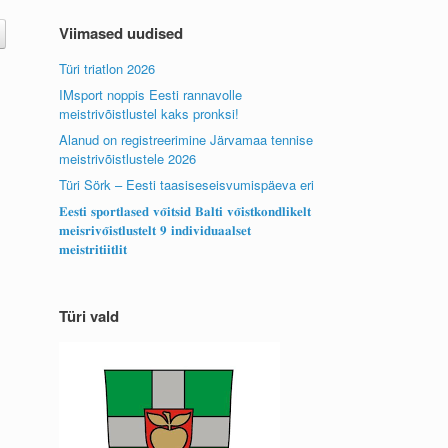
Viimased uudised
Türi triatlon 2026
IMsport noppis Eesti rannavolle
meistrivõistlustel kaks pronksi!
Alanud on registreerimine Järvamaa tennise
meistrivõistlustele 2026
Türi Sörk – Eesti taasiseseisvumispäeva eri
𝐄𝐞𝐬𝐭𝐢 𝐬𝐩𝐨𝐫𝐭𝐥𝐚𝐬𝐞𝐝 𝐯𝐨̃𝐢𝐭𝐬𝐢𝐝 𝐁𝐚𝐥𝐭𝐢 𝐯𝐨̃𝐢𝐬𝐭𝐤𝐨𝐧𝐝𝐥𝐢𝐤𝐞𝐥𝐭
𝐦𝐞𝐢𝐬𝐫𝐢𝐯𝐨̃𝐢𝐬𝐭𝐥𝐮𝐬𝐭𝐞𝐥𝐭 𝟗 𝐢𝐧𝐝𝐢𝐯𝐢𝐝𝐮𝐚𝐚𝐥𝐬𝐞𝐭
𝐦𝐞𝐢𝐬𝐭𝐫𝐢𝐭𝐢𝐢𝐭𝐥𝐢𝐭
Türi vald