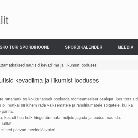
it
SKO TÜRI SPORDIHOONE
SPORDIKALENDER
MEEDIA
ttamatkalised nautisid kevadilma ja liikumist looduses
tisid kevadilma ja liikumist looduses
re rattamatk tõi kokku täpselt poolsada rõõmsameelset osalejat, kes trotsisid
s oli matkal nii lühem rada väiksematele ja rahulikumatele sõitjatele, kui ka
e panna.
 kus oli hea hetk hinge tõmmata,muljeid jagada ja loodust nautida.
 kõiki!
 sellised päevad meeldejäävaks!