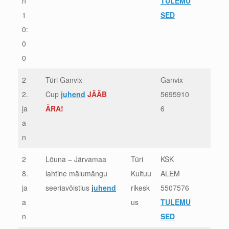
n
TULEMU
1
SED
0:
0
0
2
Türi Ganvix
Ganvix
2.
Cup
juhend
JÄÄB
5695910
ja
ÄRA!
6
a
n
2
Lõuna – Järvamaa
Türi
KSK
8.
lahtine mälumängu
Kultuu
ALEM
ja
seeriavõistlus
j
uhend
rikesk
5507576
a
us
TULEMU
n
SED