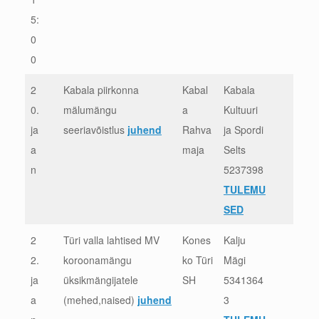
5:
0
0
2
Kabala piirkonna
Kabal
Kabala
0.
mälumängu
a
Kultuuri
ja
seeriavõistlus
juhend
Rahva
ja Spordi
a
maja
Selts
n
5237398
TULEMU
SED
2
Türi valla lahtised MV
Kones
Kalju
2.
koroonamängu
ko Türi
Mägi
ja
üksikmängijatele
SH
5341364
a
(mehed,naised)
juhend
3