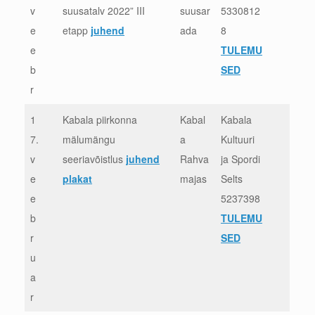
v
suusatalv 2022” III
suusar
5330812
e
etapp
juhend
ada
8
e
TULEMU
b
SED
r
1
Kabala piirkonna
Kabal
Kabala
7.
mälumängu
a
Kultuuri
v
seeriavõistlus
juhend
Rahva
ja Spordi
e
plakat
majas
Selts
e
5237398
b
TULEMU
r
SED
u
a
r