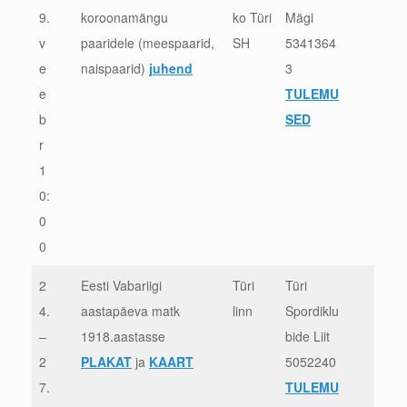
9.
koroonamängu
ko Türi
Mägi
v
paaridele (meespaarid,
SH
5341364
e
naispaarid)
juhend
3
e
TULEMU
b
SED
r
1
0:
0
0
2
Eesti Vabariigi
Türi
Türi
4.
aastapäeva matk
linn
Spordiklu
–
1918.aastasse
bide Liit
2
PLAKAT
ja
KAART
5052240
7.
TULEMU