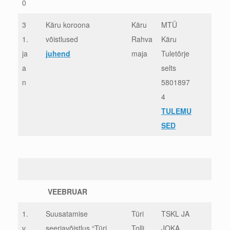
0
3
Käru koroona
Käru
MTÜ
1.
võistlused
Rahva
Käru
ja
juhend
maja
Tuletõrje
a
selts
n
5801897
4
TULEMU
SED
VEEBRUAR
1.
Suusatamise
Türi
TSKL JA
v
seeriavõistlus “Türi
Tolli
JOKA