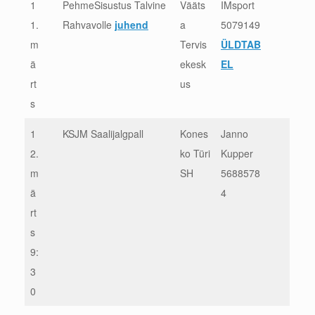
1
PehmeSisustus Talvine
Vääts
IMsport
1.
Rahvavolle
juhend
a
5079149
m
Tervis
ÜLDTAB
ä
ekesk
EL
rt
us
s
1
KSJM Saalijalgpall
Kones
Janno
2.
ko Türi
Kupper
m
SH
5688578
ä
4
rt
s
9:
3
0