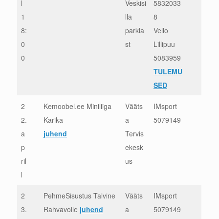
l
Veskisi
5832033
1
lla
8
8:
parkla
Vello
0
st
Lillipuu
0
5083959
TULEMU
SED
2
Kemoobel.ee Miniliiga
Vääts
IMsport
2.
Karika
a
5079149
a
juhend
Tervis
p
ekesk
ril
us
l
2
PehmeSisustus Talvine
Vääts
IMsport
3.
Rahvavolle
juhend
a
5079149