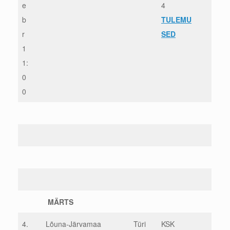
e
4
b
TULEMU
r
SED
1
1:
0
0
MÄRTS
4.
Lõuna-Järvamaa
Türi
KSK