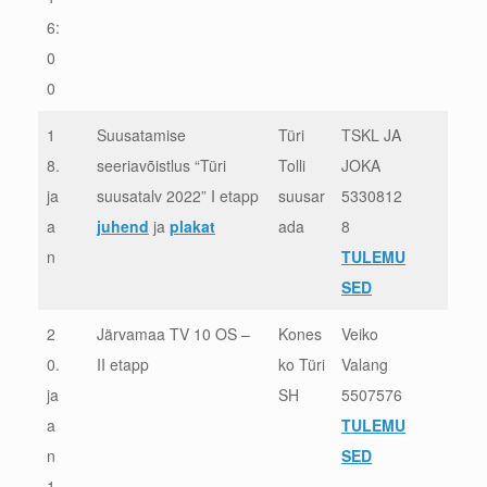
6:
0
0
1
Suusatamise
Türi
TSKL JA
8.
seeriavõistlus “Türi
Tolli
JOKA
ja
suusatalv 2022” I etapp
suusar
5330812
a
juhend
ja
plakat
ada
8
n
TULEMU
SED
2
Järvamaa TV 10 OS –
Kones
Veiko
0.
II etapp
ko Türi
Valang
ja
SH
5507576
a
TULEMU
n
SED
1