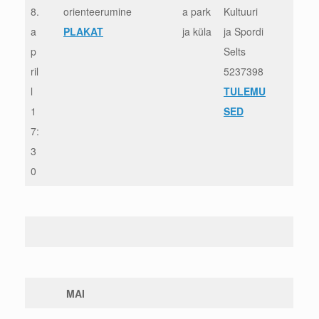
8.
orienteerumine
a park
Kultuuri
a
PLAKAT
ja küla
ja Spordi
p
Selts
ril
5237398
l
TULEMU
1
SED
7:
3
0
MAI