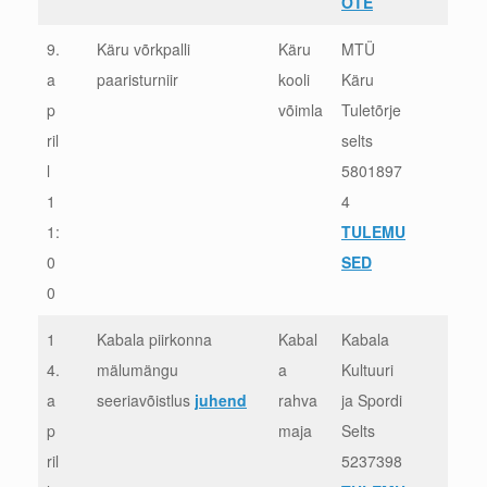
ÕTE
9.
Käru võrkpalli
Käru
MTÜ
a
paaristurniir
kooli
Käru
p
võimla
Tuletõrje
ril
selts
l
5801897
1
4
1:
TULEMU
0
SED
0
1
Kabala piirkonna
Kabal
Kabala
4.
mälumängu
a
Kultuuri
a
seeriavõistlus
juhend
rahva
ja Spordi
p
maja
Selts
ril
5237398