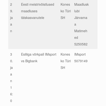
2
Eesti meistrivõistlused
Kones
Maadlusk
9.
maadluses
ko Türi
lubi
ja
täiskasvanutele
SH
Järvama
a
a
n
Matimeh
ed
5250582
3
Esiliiga võrkpall IMsport
Kones
IMsport
0.
vs Bigbank
ko Türi
5079149
ja
SH
a
n
1
6:
0