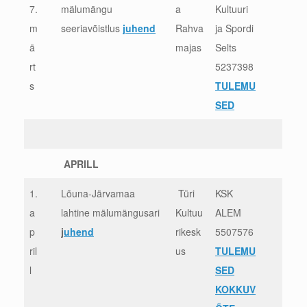
7.
mälumängu
a
Kultuuri
m
seeriavõistlus
juhend
Rahva
ja Spordi
ä
majas
Selts
rt
5237398
s
TULEMU
SED
APRILL
1.
Lõuna-Järvamaa
Türi
KSK
a
lahtine mälumängusari
Kultuu
ALEM
p
j
uhend
rikesk
5507576
ril
us
TULEMU
l
SED
KOKKUV