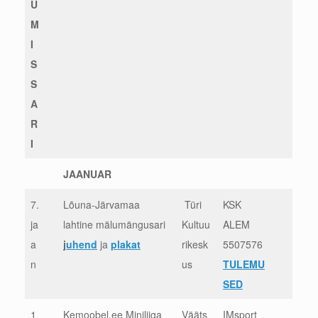
U
M
I
S
S
A
R
I
JAANUAR
7.
Lõuna-Järvamaa
Türi
KSK
ja
lahtine mälumängusari
Kultuu
ALEM
a
j
uhend
ja
plakat
rikesk
5507576
n
us
TULEMU
SED
1
Kemoobel.ee Miniliiga
Vääts
IMsport