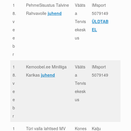
1
PehmeSisustus Talvine
Vääts
IMsport
8.
Rahvavolle
juhend
a
5079149
v
Tervis
ÜLDTAB
e
ekesk
EL
e
us
b
r
1
Kemoobel.ee Miniliiga
Vääts
IMsport
8.
Karikas
juhend
a
5079149
v
Tervis
e
ekesk
e
us
b
r
1
Türi valla lahtised MV
Kones
Kalju