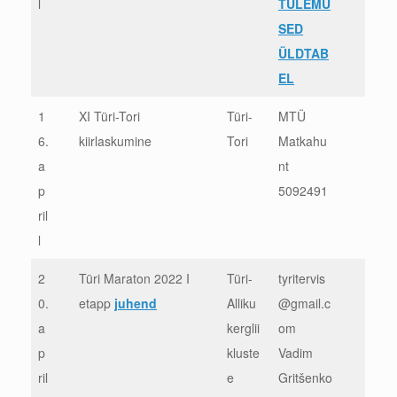
l
TULEMU
SED
ÜLDTAB
EL
1
XI Türi-Tori
Türi-
MTÜ
6.
kiirlaskumine
Tori
Matkahu
a
nt
p
5092491
ril
l
2
Türi Maraton 2022 I
Türi-
tyritervis
0.
etapp
juhend
Alliku
@gmail.c
a
kerglii
om
p
kluste
Vadim
ril
e
Gritšenko