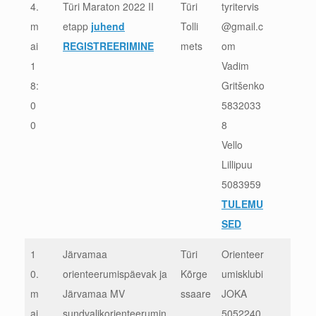
4.
Türi Maraton 2022 II
Türi
tyritervis
m
etapp
juhend
Tolli
@gmail.c
ai
REGISTREERIMINE
mets
om
1
Vadim
8:
Gritšenko
0
5832033
0
8
Vello
Lillipuu
5083959
TULEMU
SED
1
Järvamaa
Türi
Orienteer
0.
orienteerumispäevak ja
Kõrge
umisklubi
m
Järvamaa MV
ssaare
JOKA
ai
sundvalikorienteerumin
5052240