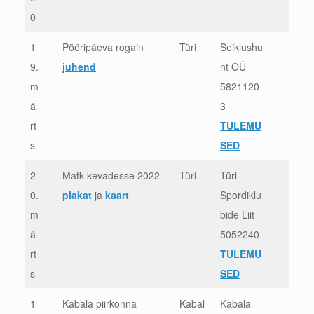
0
1
Pööripäeva rogain
Türi
Seiklushu
9.
juhend
nt OÜ
m
5821120
ä
3
rt
TULEMU
s
SED
2
Matk kevadesse 2022
Türi
Türi
0.
plakat
ja
kaart
Spordiklu
m
bide Liit
ä
5052240
rt
TULEMU
s
SED
1
Kabala piirkonna
Kabal
Kabala