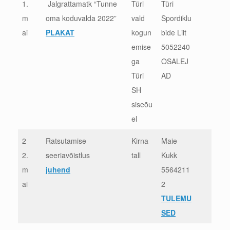
1.
Jalgrattamatk “Tunne
Türi
Türi
m
oma koduvalda 2022”
vald
Spordiklu
ai
PLAKAT
kogun
bide Liit
emise
5052240
ga
OSALEJ
Türi
AD
SH
siseõu
el
2
Ratsutamise
Kirna
Maie
2.
seeriavõistlus
tall
Kukk
m
juhend
5564211
ai
2
TULEMU
SED