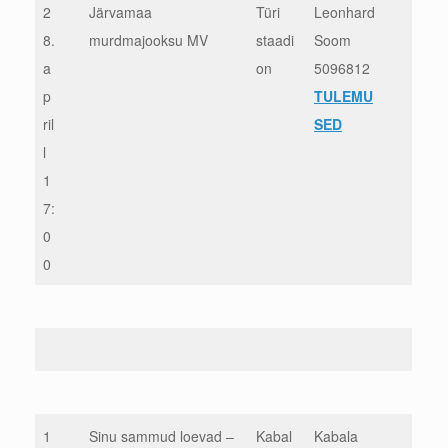
2
Järvamaa
Türi
Leonhard
8.
murdmajooksu MV
staadi
Soom
a
on
5096812
p
TULEMU
ril
SED
l
1
7:
0
0
1
Sinu sammud loevad –
Kabal
Kabala