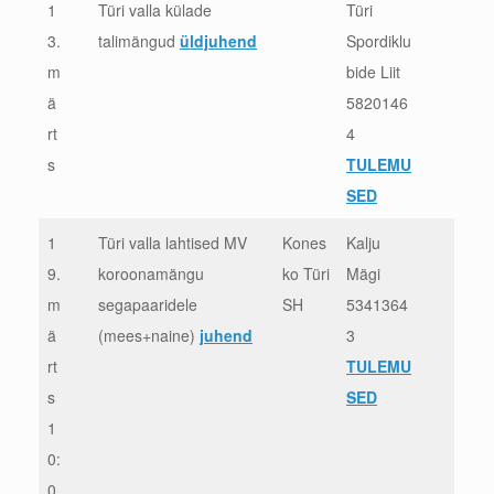
1
Türi valla külade
Türi
3.
talimängud
üldjuhend
Spordiklu
m
bide Liit
ä
5820146
rt
4
s
TULEMU
SED
1
Türi valla lahtised MV
Kones
Kalju
9.
koroonamängu
ko Türi
Mägi
m
segapaaridele
SH
5341364
ä
(mees+naine)
juhend
3
rt
TULEMU
s
SED
1
0:
0