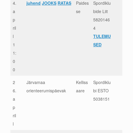
4.
juhend
JOOKS
RATAS
Paides
Spordiklu
a
se
bide Liit
p
5820146
ril
4
l
TULEMU
1
SED
1:
0
0
2
Järvamaa
Kelliss
Spordiklu
6.
orienteerumispäevak
aare
bi ESTO
a
5038151
p
ril
l