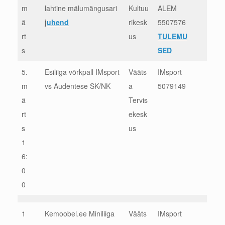
m
lahtine mälumängusari
Kultuu
ALEM
ä
j
uhend
rikesk
5507576
rt
us
TULEMU
s
SED
5.
Esiliiga võrkpall IMsport
Vääts
IMsport
m
vs Audentese SK/NK
a
5079149
ä
Tervis
rt
ekesk
s
us
1
6:
0
0
1
Kemoobel.ee Miniliiga
Vääts
IMsport