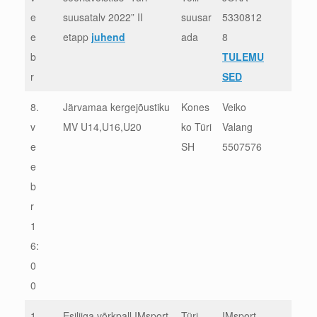
e
suusatalv 2022” II
suusar
5330812
e
etapp
juhend
ada
8
b
TULEMU
r
SED
8.
Järvamaa kergejõustiku
Kones
Veiko
v
MV U14,U16,U20
ko Türi
Valang
e
SH
5507576
e
b
r
1
6:
0
0
1
Esiliiga võrkpall IMsport
Türi
IMsport