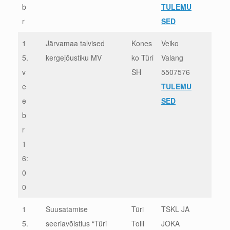
b
TULEMU
r
SED
1
Järvamaa talvised
Kones
Veiko
5.
kergejõustiku MV
ko Türi
Valang
v
SH
5507576
e
TULEMU
e
SED
b
r
1
6:
0
0
1
Suusatamise
Türi
TSKL JA
5.
seeriavõistlus “Türi
Tolli
JOKA