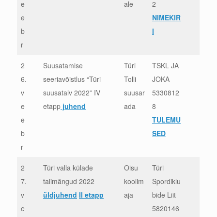
e
ale
2
e
NIMEKIR
b
I
r
2
Suusatamise
Türi
TSKL JA
6.
seeriavõistlus “Türi
Tolli
JOKA
v
suusatalv 2022” IV
suusar
5330812
e
etapp
juhend
ada
8
e
TULEMU
b
SED
r
2
Türi valla külade
Oisu
Türi
7.
talimängud 2022
koolim
Spordiklu
v
üldjuhend
II etapp
aja
bide Liit
e
5820146