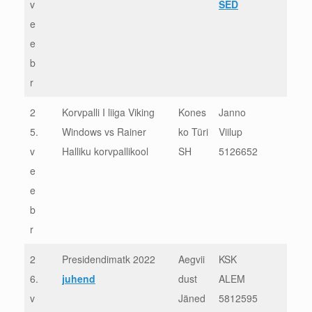
v
SED
e
e
b
r
2
Korvpalli I liiga Viking
Kones
Janno
5.
Windows vs Rainer
ko Türi
Viilup
v
Halliku korvpallikool
SH
5126652
e
e
b
r
2
Presidendimatk 2022
Aegvii
KSK
6.
juhend
dust
ALEM
v
Jäned
5812595