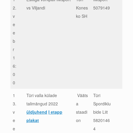
2.
vs Viljandi
Kones
5079149
v
ko SH
e
e
b
r
1
6:
0
0
1
Türi valla külade
Vääts
Türi
3.
talimängud 2022
a
Spordiklu
v
üldjuhend
I etapp
staadi
bide Liit
e
plakat
on
5820146
e
4