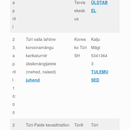
a
Tervis
ÜLDTAB
p
ekesk
EL
ril
us
l
2
Türi valla lahtine
Kones
Kalju
3.
koroonamängu
ko Türi
Mägi
a
karikaturniir
SH
5341364
p
üksikmängijatele
3
ril
(mehed, naised)
TULEMU
l
juhend
SED
1
0:
0
0
2
Türi-Paide kevadtriatlon
Türilt
Türi