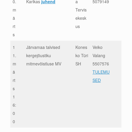
0.
Karikas
juhend
a
5079149
m
Tervis
ä
ekesk
rt
us
s
1
Järvamaa talvised
Kones
Veiko
1.
kergejõustiku
ko Türi
Valang
m
mitmevõistluse MV
SH
5507576
ä
TULEMU
rt
SED
s
1
6:
0
0