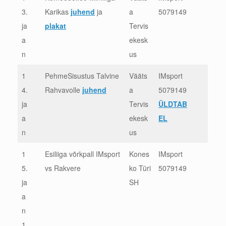
3.
Karikas
juhend
ja
a
5079149
ja
plakat
Tervis
a
ekesk
n
us
1
PehmeSisustus Talvine
Vääts
IMsport
4.
Rahvavolle
juhend
a
5079149
ja
Tervis
ÜLDTAB
a
ekesk
EL
n
us
1
Esiliiga võrkpall IMsport
Kones
IMsport
5.
vs Rakvere
ko Türi
5079149
ja
SH
a
n
1