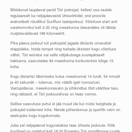
Möödunud laupäeval panid Türi jooksjad, kellest osa osaleb
regulaarselt ka neljapäevastel ühissörkidel, end proovile
erakordselt nõudlikul SunRuni teatejooksul. Võistluse start anti
varahommikul kell 4.30 ning meeskonna ülesandeks oli läbida
muljetavaldavad 186 kilomeetrit.
Pika päeva jooksul tuli jooksjatel jagada distants omavahel
etappideks, hoida tempot ning toetada üksteist kogu võistluse
vältel. Türi esindus sai selle väljakutsega suurepäraselt
hakkama, saavutades 84 meeskonna konkurentsis kõrge 13.
koha.
Kogu distantsi läbimiseks kulus meeskonnal 14 tundi, 54 minutit
ja 40 sekundit – tulemus, mis väärib igati tunnustust.
Vastupidavus, meeskonnavaim ja sihikindlus tõid väärilise tasu
ning näitasid, et Türi jooksurahvas on heas vormis.
Sellise saavutuse puhul ei jää muud üle kui mütsi kergitada ja
jooksjaid südamest kiita. Nende pühendumus ja sportlik vaim on
eeskujuks kogu kogukonnale.
Juba sel neljapäeval kogunetakse taas ühisele jooksule. Kõik
huvilised on oodatud kell 18.00 Konesko Türi spordihoone juurde,