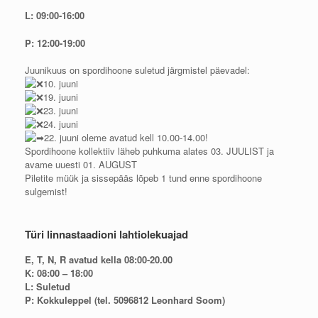
L: 09:00-16:00
P: 12:00-19:00
Juunikuus on spordihoone suletud järgmistel päevadel:
10. juuni
19. juuni
23. juuni
24. juuni
22. juuni oleme avatud kell 10.00-14.00!
Spordihoone kollektiiv läheb puhkuma alates 03. JUULIST ja
avame uuesti 01. AUGUST
Piletite müük ja sissepääs lõpeb 1 tund enne spordihoone
sulgemist!
Türi linnastaadioni lahtiolekuajad
E, T, N, R avatud kella 08:00-20.00
K: 08:00 – 18:00
L: Suletud
P: Kokkuleppel (tel. 5096812 Leonhard Soom)