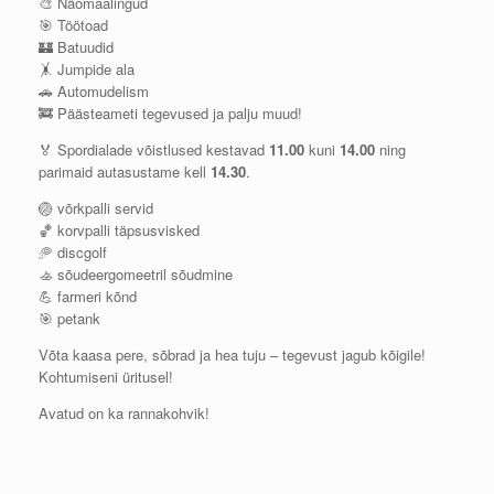
🎨 Näomaalingud
🎯 Töötoad
🏰 Batuudid
🤸 Jumpide ala
🚗 Automudelism
🚒 Päästeameti tegevused ja palju muud!
🏅 Spordialade võistlused kestavad
11.00
kuni
14.00
ning
parimaid autasustame kell
14.30
.
🏐 võrkpalli servid
🏀 korvpalli täpsusvisked
🥏 discgolf
🚣 sõudeergomeetril sõudmine
💪 farmeri kõnd
🎯 petank
Võta kaasa pere, sõbrad ja hea tuju – tegevust jagub kõigile!
Kohtumiseni üritusel!
Avatud on ka rannakohvik!