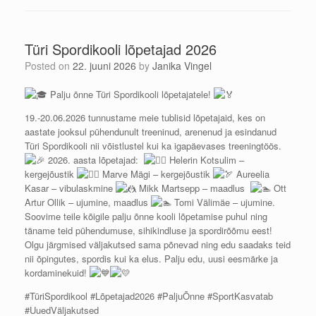
Türi Spordikooli lõpetajad 2026
Posted on
22. juuni 2026
by
Janika Vingel
Palju õnne Türi Spordikooli lõpetajatele!
19.-20.06.2026 tunnustame meie tublisid lõpetajaid, kes on
aastate jooksul pühendunult treeninud, arenenud ja esindanud
Türi Spordikooli nii võistlustel kui ka igapäevases treeningtöös.
2026. aasta lõpetajad:
Helerin Kotsulim –
kergejõustik
Marve Mägi – kergejõustik
Aureelia
Kasar – vibulaskmine
Mikk Martsepp – maadlus
Ott
Artur Ollik – ujumine, maadlus
Tomi Välimäe – ujumine.
Soovime teile kõigile palju õnne kooli lõpetamise puhul ning
täname teid pühendumuse, sihikindluse ja spordirõõmu eest!
Olgu järgmised väljakutsed sama põnevad ning edu saadaks teid
nii õpingutes, spordis kui ka elus. Palju edu, uusi eesmärke ja
kordaminekuid!
#TüriSpordikool #Lõpetajad2026 #PaljuÕnne #SportKasvatab
#UuedVäljakutsed