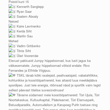
Poisid kuni 15
Kennerth Sanglepp
Ryan Saar
Saalem Aboaly
Naised
Kaire Lavrinenko
Kerda Siht
Marilin Sau
Mehed
Vadim Gritšenko
Tõnis Siht
Ülari Vooremäe
Elevust pakkusid Jumpy hüppeloomad, kus lusti jagus ka
väikesematele. Jumpy hüppeloomad võitsid endale: Rivo
Fernandes ja Elfriide Viigipuu.
TSKL tänab kõiki osalejaid, pealtvaatajaid, vabatahtlikke,
kohtunikke ja koostööpartnereid, kes aitasid luua meeldejääva
spordipeo. Just teie energia, rõõmsad näod ja sportlik vaim tegid
sellest päevast tõelise suvesündmuse!
Täname südamest meie koostööpartnereid: Türi Ujula, Türi
Noortekeskus, Kultuurkapital, Päästeamet, Türi Elamuspark,
Batuudiparadiis, Automudelism ja Karupoeg Puhh toetuse ning
meeldiva koostöö eest. Teie panus aitas luua meeldejääva ja