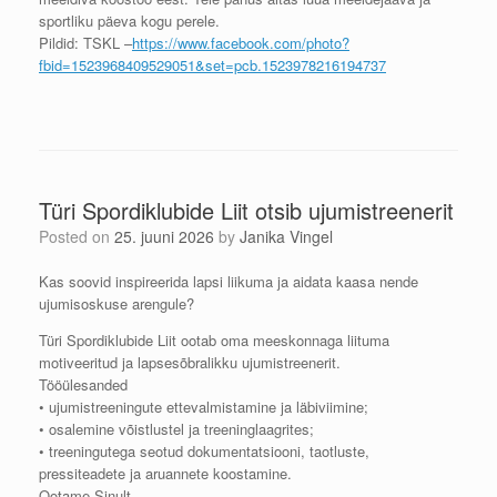
sportliku päeva kogu perele.
Pildid: TSKL –
https://www.facebook.com/photo?
fbid=1523968409529051&set=pcb.1523978216194737
Türi Spordiklubide Liit otsib ujumistreenerit
Posted on
25. juuni 2026
by
Janika Vingel
Kas soovid inspireerida lapsi liikuma ja aidata kaasa nende
ujumisoskuse arengule?
Türi Spordiklubide Liit ootab oma meeskonnaga liituma
motiveeritud ja lapsesõbralikku ujumistreenerit.
Tööülesanded
• ujumistreeningute ettevalmistamine ja läbiviimine;
• osalemine võistlustel ja treeninglaagrites;
• treeningutega seotud dokumentatsiooni, taotluste,
pressiteadete ja aruannete koostamine.
Ootame Sinult