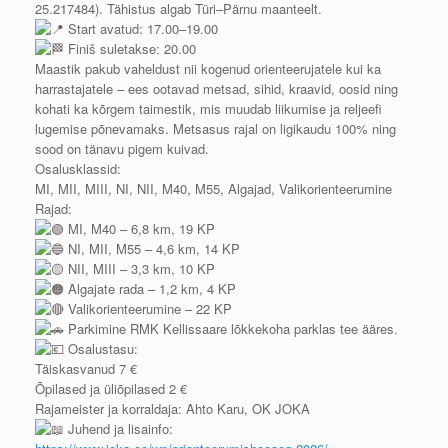
25.217484). Tähistus algab Türi–Pärnu maanteelt.
Start avatud: 17.00–19.00
Finiš suletakse: 20.00
Maastik pakub vaheldust nii kogenud orienteerujatele kui ka
harrastajatele – ees ootavad metsad, sihid, kraavid, oosid ning
kohati ka kõrgem taimestik, mis muudab liikumise ja reljeefi
lugemise põnevamaks. Metsasus rajal on ligikaudu 100% ning
sood on tänavu pigem kuivad.
Osalusklassid:
MI, MII, MIII, NI, NII, M40, M55, Algajad, Valikorienteerumine
Rajad:
MI, M40 – 6,8 km, 19 KP
NI, MII, M55 – 4,6 km, 14 KP
NII, MIII – 3,3 km, 10 KP
Algajate rada – 1,2 km, 4 KP
Valikorienteerumine – 22 KP
Parkimine RMK Kellissaare lõkkekoha parklas tee ääres.
Osalustasu:
Täiskasvanud 7 €
Õpilased ja üliõpilased 2 €
Rajameister ja korraldaja: Ahto Karu, OK JOKA
Juhend ja lisainfo: