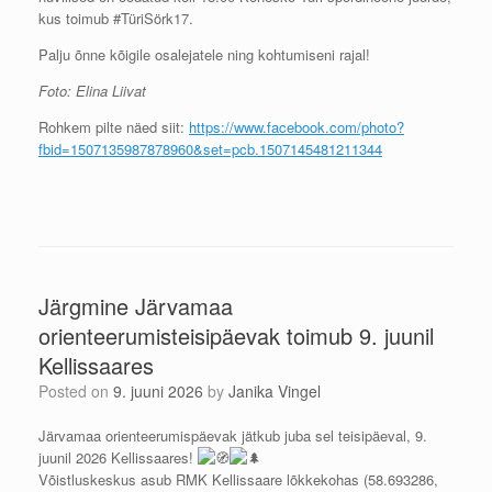
kus toimub #TüriSörk17.
Palju õnne kõigile osalejatele ning kohtumiseni rajal!
Foto: Elina Liivat
Rohkem pilte näed siit:
https://www.facebook.com/photo?
fbid=1507135987878960&set=pcb.1507145481211344
Järgmine Järvamaa
orienteerumisteisipäevak toimub 9. juunil
Kellissaares
Posted on
9. juuni 2026
by
Janika Vingel
Järvamaa orienteerumispäevak jätkub juba sel teisipäeval, 9.
juunil 2026 Kellissaares!
Võistluskeskus asub RMK Kellissaare lõkkekohas (58.693286,