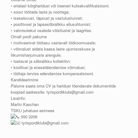
• erialast kõrgharidust või treeneri kutsekvalifikatsiooni;
• soovi töötada laste ja noortega;
• iseseisvust, täpsust ja vastutustunnet;
• positiivset ja lapsesõbralikku ellusuhtumist;
• valmisolekut osaleda võistlustel ja laagrites.
Omalt poolt pakume
• motiveerivat töötasu vastavalt töökoormusele;
• võimalust aidata kaasa laste ujumisoskuse ja
liikumisharjumuste arengule;
• toetavat ja sõbralikku kollektiivi;
• koolitusi ja enesetäiendamise võimalusi;
• töötaja tervise edendamise kompensatsiooni.
Kandideerimine
Palume saata oma CV ja haridust tõendavate dokumentide
koopiad aadressile: tyrispordiklubi@gmail.com
Lisainfo:
Martin Kaschan
TSKLi juhatuse esimees
550 2206
tyrispordiklubi@gmail.com