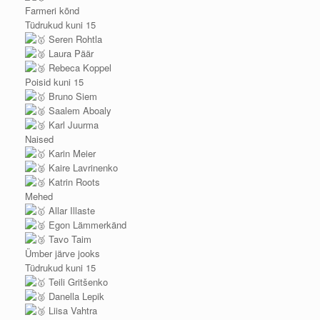
Farmeri kõnd
Tüdrukud kuni 15
Seren Rohtla
Laura Päär
Rebeca Koppel
Poisid kuni 15
Bruno Siem
Saalem Aboaly
Karl Juurma
Naised
Karin Meier
Kaire Lavrinenko
Katrin Roots
Mehed
Allar Illaste
Egon Lämmerkänd
Tavo Taim
Ümber järve jooks
Tüdrukud kuni 15
Teili Gritšenko
Danella Lepik
Liisa Vahtra