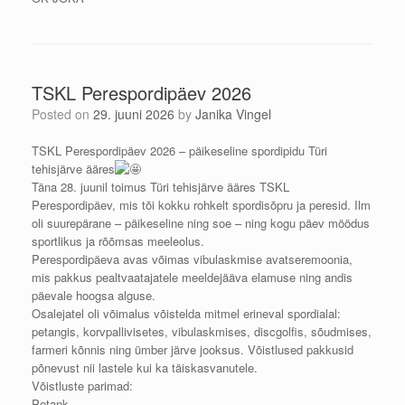
TSKL Perespordipäev 2026
Posted on
29. juuni 2026
by
Janika Vingel
TSKL Perespordipäev 2026 – päikeseline spordipidu Türi
tehisjärve ääres
Täna 28. juunil toimus Türi tehisjärve ääres TSKL
Perespordipäev, mis tõi kokku rohkelt spordisõpru ja peresid. Ilm
oli suurepärane – päikeseline ning soe – ning kogu päev möödus
sportlikus ja rõõmsas meeleolus.
Perespordipäeva avas võimas vibulaskmise avatseremoonia,
mis pakkus pealtvaatajatele meeldejääva elamuse ning andis
päevale hoogsa alguse.
Osalejatel oli võimalus võistelda mitmel erineval spordialal:
petangis, korvpallivisetes, vibulaskmises, discgolfis, sõudmises,
farmeri kõnnis ning ümber järve jooksus. Võistlused pakkusid
põnevust nii lastele kui ka täiskasvanutele.
Võistluste parimad:
Petank