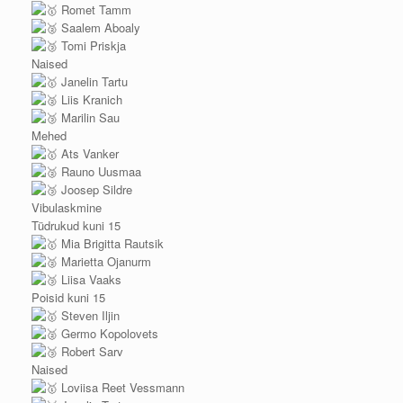
Romet Tamm
Saalem Aboaly
Tomi Priskja
Naised
Janelin Tartu
Liis Kranich
Marilin Sau
Mehed
Ats Vanker
Rauno Uusmaa
Joosep Sildre
Vibulaskmine
Tüdrukud kuni 15
Mia Brigitta Rautsik
Marietta Ojanurm
Liisa Vaaks
Poisid kuni 15
Steven Iljin
Germo Kopolovets
Robert Sarv
Naised
Loviisa Reet Vessmann