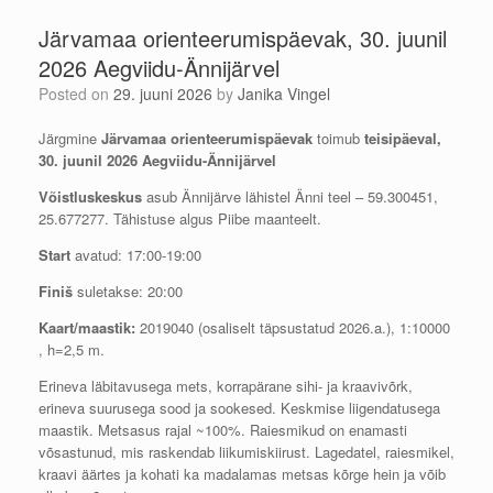
Järvamaa orienteerumispäevak, 30. juunil
2026 Aegviidu-Ännijärvel
Posted on
29. juuni 2026
by
Janika Vingel
Järgmine
Järvamaa orienteerumispäevak
toimub
teisipäeval,
30. juunil 2026 Aegviidu-Ännijärvel
Võistluskeskus
asub Ännijärve lähistel Änni teel – 59.300451,
25.677277. Tähistuse algus Piibe maanteelt.
Start
avatud: 17:00-19:00
Finiš
suletakse: 20:00
Kaart/maastik:
2019040 (osaliselt täpsustatud 2026.a.), 1:10000
, h=2,5 m.
Erineva läbitavusega mets, korrapärane sihi- ja kraavivõrk,
erineva suurusega sood ja sookesed. Keskmise liigendatusega
maastik. Metsasus rajal ~100%. Raiesmikud on enamasti
võsastunud, mis raskendab liikumiskiirust. Lagedatel, raiesmikel,
kraavi äärtes ja kohati ka madalamas metsas kõrge hein ja võib