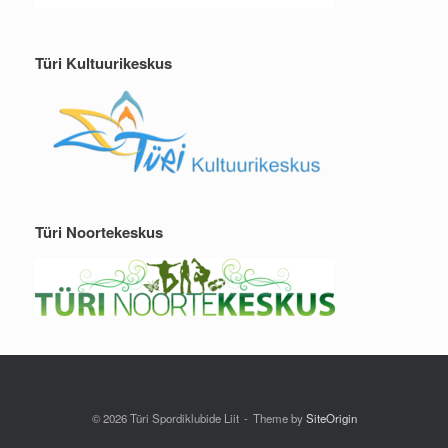
Türi Kultuurikeskus
Türi Noortekeskus
© 2026 Türi Spordiklubide Liit
Theme by
SiteOrigin