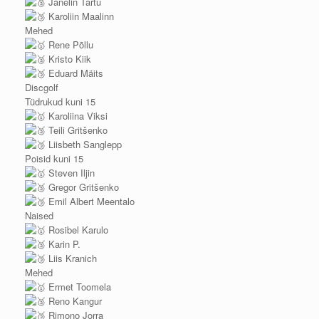
Janelin Tartu
Karoliin Maalinn
Mehed
Rene Põllu
Kristo Kiik
Eduard Mäits
Discgolf
Tüdrukud kuni 15
Karoliina Viksi
Teili Gritšenko
Liisbeth Sanglepp
Poisid kuni 15
Steven Iljin
Gregor Gritšenko
Emil Albert Meentalo
Naised
Rosibel Karulo
Karin P.
Liis Kranich
Mehed
Ermet Toomela
Reno Kangur
Rimono Jorra