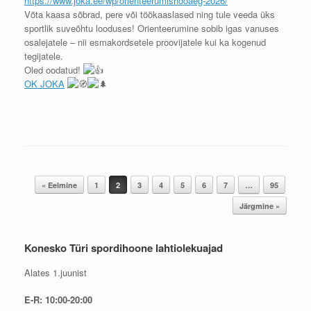
https://www.joka.ee/wp/orienteerumishooaeg-2026/
Võta kaasa sõbrad, pere või töökaaslased ning tule veeda üks
sportlik suveõhtu looduses! Orienteerumine sobib igas vanuses
osalejatele – nii esmakordsetele proovijatele kui ka kogenud
tegijatele.
Oled oodatud!
OK JOKA
Post navigation
« Eelmine
1
2
3
4
5
6
7
…
95
Järgmine »
Konesko Türi spordihoone lahtiolekuajad
Alates 1.juunist
E-R: 10:00-20:00