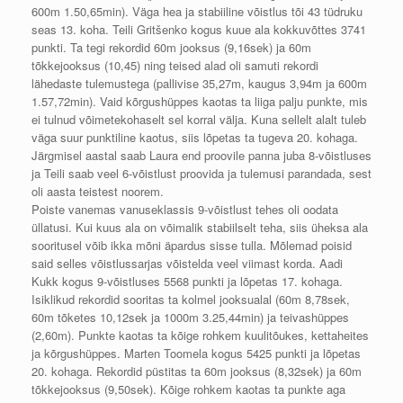
600m 1.50,65min). Väga hea ja stabiiline võistlus tõi 43 tüdruku
seas 13. koha. Teili Gritšenko kogus kuue ala kokkuvõttes 3741
punkti. Ta tegi rekordid 60m jooksus (9,16sek) ja 60m
tõkkejooksus (10,45) ning teised alad oli samuti rekordi
lähedaste tulemustega (pallivise 35,27m, kaugus 3,94m ja 600m
1.57,72min). Vaid kõrgushüppes kaotas ta liiga palju punkte, mis
ei tulnud võimetekohaselt sel korral välja. Kuna sellelt alalt tuleb
väga suur punktiline kaotus, siis lõpetas ta tugeva 20. kohaga.
Järgmisel aastal saab Laura end proovile panna juba 8-võistluses
ja Teili saab veel 6-võistlust proovida ja tulemusi parandada, sest
oli aasta teistest noorem.
Poiste vanemas vanuseklassis 9-võistlust tehes oli oodata
üllatusi. Kui kuus ala on võimalik stabiilselt teha, siis üheksa ala
sooritusel võib ikka mõni äpardus sisse tulla. Mõlemad poisid
said selles võistlussarjas võistelda veel viimast korda. Aadi
Kukk kogus 9-võistluses 5568 punkti ja lõpetas 17. kohaga.
Isiklikud rekordid sooritas ta kolmel jooksualal (60m 8,78sek,
60m tõketes 10,12sek ja 1000m 3.25,44min) ja teivashüppes
(2,60m). Punkte kaotas ta kõige rohkem kuulitõukes, kettaheites
ja kõrgushüppes. Marten Toomela kogus 5425 punkti ja lõpetas
20. kohaga. Rekordid püstitas ta 60m jooksus (8,32sek) ja 60m
tõkkejooksus (9,50sek). Kõige rohkem kaotas ta punkte aga