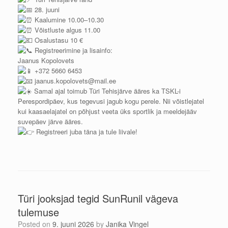
28. juuni
Kaalumine 10.00–10.30
Võistluste algus 11.00
Osalustasu 10 €
Registreerimine ja lisainfo:
Jaanus Kopolovets
+372 5660 6453
jaanus.kopolovets@mail.ee
Samal ajal toimub Türi Tehisjärve ääres ka TSKL-i
Perespordipäev, kus tegevusi jagub kogu perele. Nii võistlejatel
kui kaasaelajatel on põhjust veeta üks sportlik ja meeldejääv
suvepäev järve ääres.
Registreeri juba täna ja tule liivale!
Türi jooksjad tegid SunRunil vägeva
tulemuse
Posted on
9. juuni 2026
by
Janika Vingel