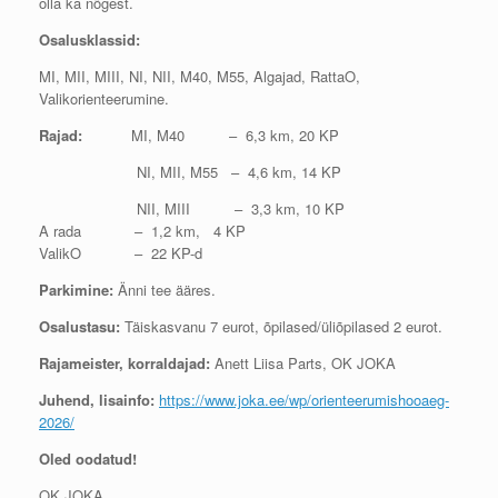
olla ka nõgest.
Osalusklassid:
MI, MII, MIII, NI, NII, M40, M55, Algajad, RattaO,
Valikorienteerumine.
Rajad:
MI, M40 – 6,3 km, 20 KP
NI, MII, M55 – 4,6 km, 14 KP
NII, MIII – 3,3 km, 10 KP
A rada – 1,2 km, 4 KP
ValikO – 22 KP-d
Parkimine:
Änni tee ääres.
Osalustasu:
Täiskasvanu 7 eurot, õpilased/üliõpilased 2 eurot.
Rajameister, korraldajad:
Anett Liisa Parts, OK JOKA
Juhend, lisainfo:
https://www.joka.ee/wp/orienteerumishooaeg-
2026/
Oled oodatud!
OK JOKA