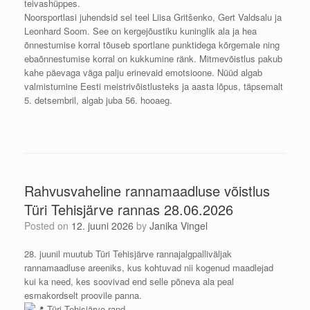
teivashüppes.
Noorsportlasi juhendsid sel teel Liisa Gritšenko, Gert Valdsalu ja
Leonhard Soom. See on kergejõustiku kuninglik ala ja hea
õnnestumise korral tõuseb sportlane punktidega kõrgemale ning
ebaõnnestumise korral on kukkumine ränk. Mitmevõistlus pakub
kahe päevaga väga palju erinevaid emotsioone. Nüüd algab
valmistumine Eesti meistrivõistlusteks ja aasta lõpus, täpsemalt
5. detsembril, algab juba 56. hooaeg.
Rahvusvaheline rannamaadluse võistlus
Türi Tehisjärve rannas 28.06.2026
Posted on
12. juuni 2026
by
Janika Vingel
28. juunil muutub Türi Tehisjärve rannajalgpalliväljak
rannamaadluse areeniks, kus kohtuvad nii kogenud maadlejad
kui ka need, kes soovivad end selle põneva ala peal
esmakordselt proovile panna.
Türi Tehisjärve rand