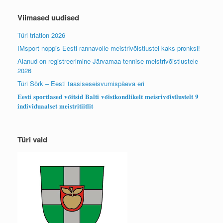
Viimased uudised
Türi triatlon 2026
IMsport noppis Eesti rannavolle meistrivõistlustel kaks pronksi!
Alanud on registreerimine Järvamaa tennise meistrivõistlustele
2026
Türi Sörk – Eesti taasiseseisvumispäeva eri
𝐄𝐞𝐬𝐭𝐢 𝐬𝐩𝐨𝐫𝐭𝐥𝐚𝐬𝐞𝐝 𝐯𝐨̃𝐢𝐭𝐬𝐢𝐝 𝐁𝐚𝐥𝐭𝐢 𝐯𝐨̃𝐢𝐬𝐭𝐤𝐨𝐧𝐝𝐥𝐢𝐤𝐞𝐥𝐭 𝐦𝐞𝐢𝐬𝐫𝐢𝐯𝐨̃𝐢𝐬𝐭𝐥𝐮𝐬𝐭𝐞𝐥𝐭 𝟗
𝐢𝐧𝐝𝐢𝐯𝐢𝐝𝐮𝐚𝐚𝐥𝐬𝐞𝐭 𝐦𝐞𝐢𝐬𝐭𝐫𝐢𝐭𝐢𝐢𝐭𝐥𝐢𝐭
Türi vald