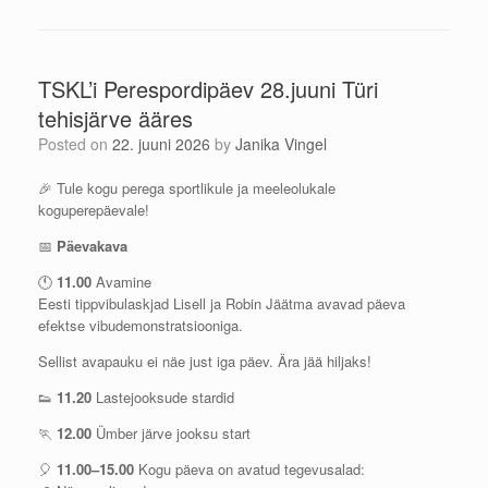
TSKL’i Perespordipäev 28.juuni Türi
tehisjärve ääres
Posted on
22. juuni 2026
by
Janika Vingel
🎉 Tule kogu perega sportlikule ja meeleolukale
koguperepäevale!
📅
Päevakava
🕚
11.00
Avamine
Eesti tippvibulaskjad Lisell ja Robin Jäätma avavad päeva
efektse vibudemonstratsiooniga.
Sellist avapauku ei näe just iga päev. Ära jää hiljaks!
👟
11.20
Lastejooksude stardid
🏃
12.00
Ümber järve jooksu start
🎈
11.00–15.00
Kogu päeva on avatud tegevusalad: