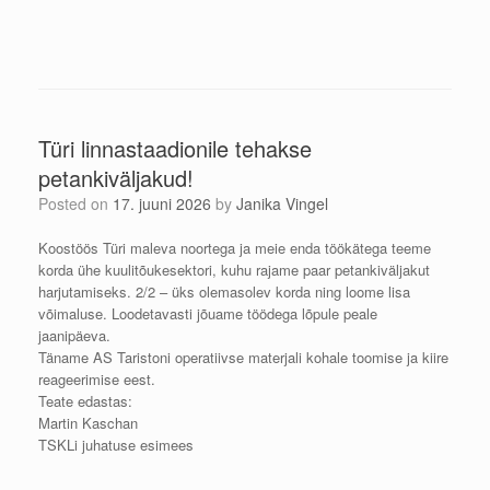
Türi linnastaadionile tehakse
petankiväljakud!
Posted on
17. juuni 2026
by
Janika Vingel
Koostöös Türi maleva noortega ja meie enda töökätega teeme
korda ühe kuulitõukesektori, kuhu rajame paar petankiväljakut
harjutamiseks. 2/2 – üks olemasolev korda ning loome lisa
võimaluse. Loodetavasti jõuame töödega lõpule peale
jaanipäeva.
Täname AS Taristoni operatiivse materjali kohale toomise ja kiire
reageerimise eest.
Teate edastas:
Martin Kaschan
TSKLi juhatuse esimees