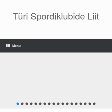
Skip
to
content
Türi Spordiklubide Liit
Menu