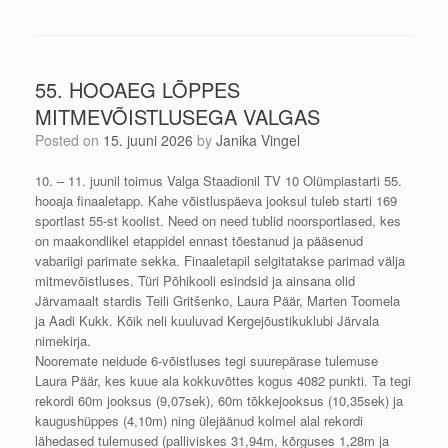
55. HOOAEG LÕPPES
MITMEVÕISTLUSEGA VALGAS
Posted on
15. juuni 2026
by
Janika Vingel
10. – 11. juunil toimus Valga Staadionil TV 10 Olümpiastarti 55.
hooaja finaaletapp. Kahe võistluspäeva jooksul tuleb starti 169
sportlast 55-st koolist. Need on need tublid noorsportlased, kes
on maakondlikel etappidel ennast tõestanud ja pääsenud
vabariigi parimate sekka. Finaaletapil selgitatakse parimad välja
mitmevõistluses. Türi Põhikooli esindsid ja ainsana olid
Järvamaalt stardis Teili Gritšenko, Laura Päär, Marten Toomela
ja Aadi Kukk. Kõik neli kuuluvad Kergejõustikuklubi Järvala
nimekirja.
Nooremate neidude 6-võistluses tegi suurepärase tulemuse
Laura Päär, kes kuue ala kokkuvõttes kogus 4082 punkti. Ta tegi
rekordi 60m jooksus (9,07sek), 60m tõkkejooksus (10,35sek) ja
kaugushüppes (4,10m) ning ülejäänud kolmel alal rekordi
lähedased tulemused (palliviskes 31,94m, kõrguses 1,28m ja